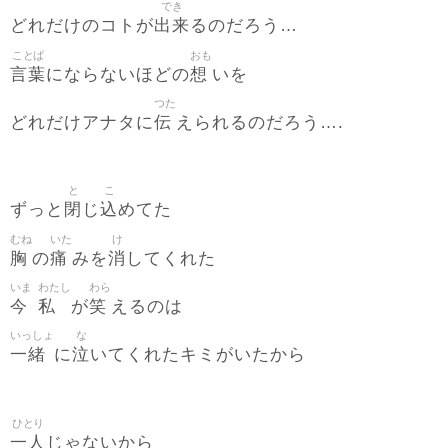
でき
出来
どれだけのコトが
るのだろう…
ことば
おも
言葉
想
にならないほどの
いを
つた
伝
どれだけアナタに
えられるのだろう….
と
こ
閉
込
ずっと
じ
めてた
むね
いた
け
胸
痛
消
の
みを
してくれた
いま
わたし
わら
今
私
笑
が
えるのは
いっしょ
な
一緒
泣
に
いてくれたキミがいたから
ひとり
一人
じゃないから