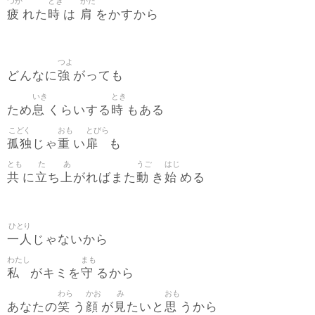
つか
とき
かた
疲
時
肩
れた
は
をかすから
つよ
強
どんなに
がっても
いき
とき
息
時
ため
くらいする
もある
こどく
おも
とびら
孤独
重
扉
じゃ
い
も
とも
た
あ
うご
はじ
共
立
上
動
始
に
ち
がればまた
き
める
ひとり
一人
じゃないから
わたし
まも
私
守
がキミを
るから
わら
かお
み
おも
笑
顔
見
思
あなたの
う
が
たいと
うから