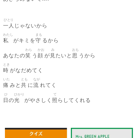
ひとり
一人
じゃないから
わたし
まも
私
守
がキミを
るから
わら
かお
み
おも
笑
顔
見
思
あなたの
う
が
たいと
うから
とき
時
がなだめてく
いた
とも
なが
痛
共
流
みと
に
れてく
ひ
ひかり
て
日
光
照
の
がやさしく
らしてくれる