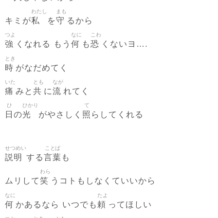
わたし
まも
私
守
キミが
を
るから
つよ
なに
こわ
強
何
恐
くなれる もう
も
くないヨ….
とき
時
がなだめてく
いた
とも
なが
痛
共
流
みと
に
れてく
ひ
ひかり
て
日
光
照
の
がやさしく
らしてくれる
せつめい
ことば
説明
言葉
する
も
わら
笑
ムリして
うコトもしなくていいから
なに
たよ
何
頼
かあるなら いつでも
ってほしい