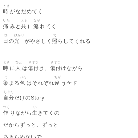
とき
時
がなだめてく
いた
とも
なが
痛
共
流
みと
に
れてく
ひ
ひかり
て
日
光
照
の
がやさしく
らしてくれる
とき
ひと
きずつ
きずつ
時
人
傷付
傷付
に
は
き、
けながら
そ
いろ
ちが
染
色
違
まる
はそれぞれ
うケド
じぶん
自分
だけのStory
つく
い
作
生
りながら
きてくの
だからずっと、ずっと
あきらめないで….