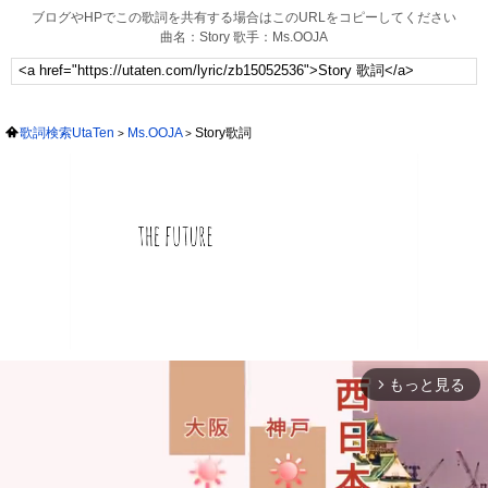
ブログやHPでこの歌詞を共有する場合はこのURLをコピーしてください
曲名：Story 歌手：Ms.OOJA
歌詞検索UtaTen
Ms.OOJA
Story歌詞
もっと見る
arrow_forward_ios