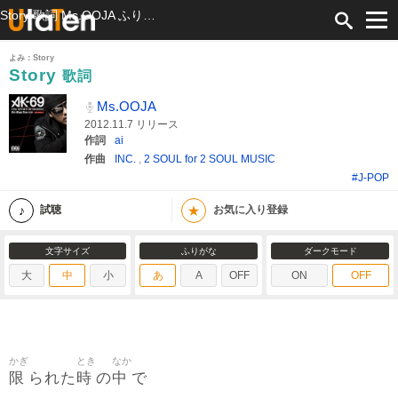
Story 歌詞 Ms.OOJA ふりがな付
よみ：Story
Story
歌詞
Ms.OOJA
2012.11.7 リリース
作詞
ai
作曲
INC.
,
2 SOUL for 2 SOUL MUSIC
#J-POP
★
試聴
お気に入り登録
文字サイズ
ふりがな
ダークモード
大
中
小
あ
A
OFF
ON
OFF
かぎ
とき
なか
限
時
中
られた
の
で