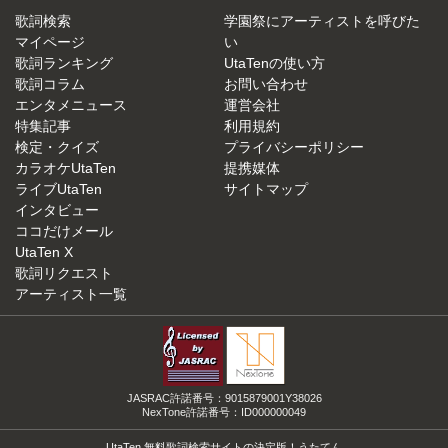
歌詞検索
学園祭にアーティストを呼びた
マイページ
い
歌詞ランキング
UtaTenの使い方
歌詞コラム
お問い合わせ
エンタメニュース
運営会社
特集記事
利用規約
検定・クイズ
プライバシーポリシー
カラオケUtaTen
提携媒体
ライブUtaTen
サイトマップ
インタビュー
ココだけメール
UtaTen X
歌詞リクエスト
アーティスト一覧
JASRAC許諾番号：9015879001Y38026
NexTone許諾番号：ID000000049
UtaTen 無料歌詞検索サイトの決定版！うたてん