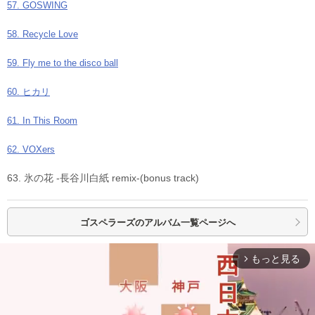
57. GOSWING
58. Recycle Love
59. Fly me to the disco ball
60. ヒカリ
61. In This Room
62. VOXers
63. 氷の花 -長谷川白紙 remix-(bonus track)
ゴスペラーズの
アルバム一覧ページへ
もっと見る
arrow_forward_ios