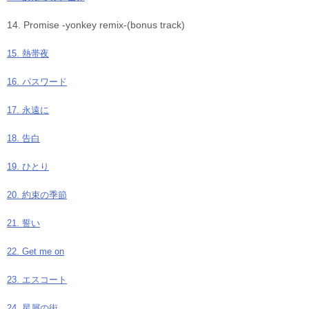
14. Promise -yonkey remix-(bonus track)
15. 熱帯夜
16. パスワード
17. 永遠に
18. 告白
19. ひとり
20. 約束の季節
21. 誓い
22. Get me on
23. エスコート
24. 星屑の街