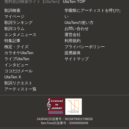
無料歌詞検索サイト【UtaTen】
UtaTen TOP
歌詞検索
学園祭にアーティストを呼びた
マイページ
い
歌詞ランキング
UtaTenの使い方
歌詞コラム
お問い合わせ
エンタメニュース
運営会社
特集記事
利用規約
検定・クイズ
プライバシーポリシー
カラオケUtaTen
提携媒体
ライブUtaTen
サイトマップ
インタビュー
ココだけメール
UtaTen X
歌詞リクエスト
アーティスト一覧
JASRAC許諾番号：9015879001Y38026
NexTone許諾番号：ID000000049