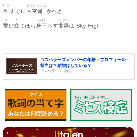
いま
おおぞらはる
今
大空遥
すぐに
かへと
と
た
みお
せかい
飛
立
身下
世界
び
つほら
ろす
は Sky High
ゴスペラーズメンバーの年齢・プロフィール・
魅力は？結婚はしている？
ゴスペラーズ
特集