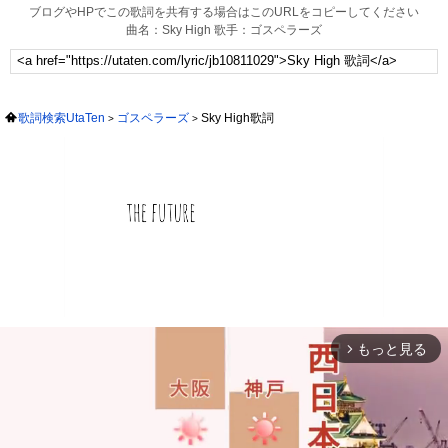
ブログやHPでこの歌詞を共有する場合はこのURLをコピーしてください
曲名：Sky High 歌手：ゴスペラーズ
歌詞検索UtaTen
ゴスペラーズ
Sky High歌詞
もっと見る
arrow_forward_ios