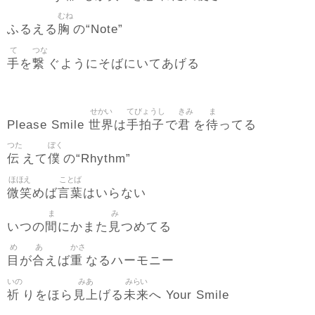
むね
胸
ふるえる
の“Note”
て
つな
手
繋
を
ぐようにそばにいてあげる
せかい
てびょうし
きみ
ま
世界
手拍子
君
待
Please Smile
は
で
を
ってる
つた
ぼく
伝
僕
えて
の“Rhythm”
ほほえ
ことば
微笑
言葉
めば
はいらない
ま
み
間
見
いつの
にかまた
つめてる
め
あ
かさ
目
合
重
が
えば
なるハーモニー
いの
みあ
みらい
祈
見上
未来
りをほら
げる
へ Your Smile