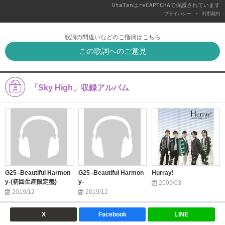
UtaTenはreCAPTCHAで保護されています
-
プライバシー
利用契約
歌詞の間違いなどのご指摘はこちら
この歌詞へのご意見
「Sky High」収録アルバム
G25 -Beautiful Harmon
G25 -Beautiful Harmon
Hurray!
y-(初回生産限定盤)
y-
2009/03
2019/12
2019/12
X
Facebook
LINE