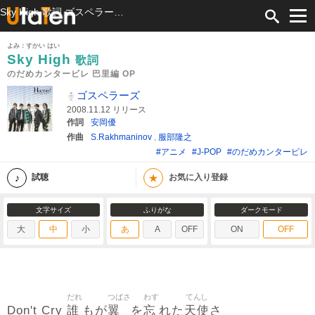
Sky High 歌詞 ゴスペラーズ のだめカンタービレ 巴里編 OP ふりがな付
よみ：すかい はい
Sky High
歌詞
のだめカンタービレ 巴里編 OP
ゴスペラーズ
2008.11.12 リリース
作詞
安岡優
作曲
S.Rakhmaninov
,
服部隆之
#アニメ
#J-POP
#のだめカンタービレ
★
試聴
お気に入り登録
文字サイズ
ふりがな
ダークモード
大
中
小
あ
A
OFF
ON
OFF
だれ
つばさ
わす
てんし
誰
翼
忘
天使
Don't Cry
もが
を
れた
さ