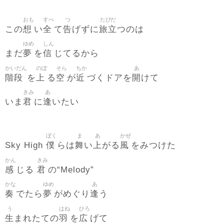
おも
すべ
つ
たびだ
想
全
告
旅立
この
い
て
げずに
つのは
ゆめ
しん
夢
信
まだ
を
じてるから
かいだん
のぼ
そら
ちか
あ
階段
上
空
近
開
を
る
が
づくドアを
けて
きみ
あ
君
逢
いま
に
いたい
ぼく
ま
あ
かぜ
僕
舞
上
風
Sky High
らは
い
がる
をみつけた
かん
きみ
感
君
じる
の“Melody”
かな
ゆめ
あ
奏
夢
逢
でたら
がめぐり
う
う
はね
ひろ
生
羽
広
まれたての
を
げて