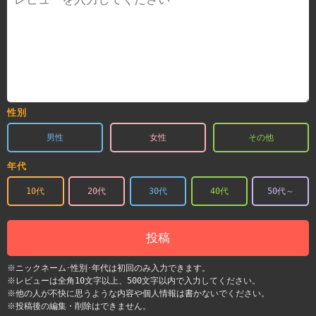
性別
男性
女性
その他
年代
10代
20代
30代
40代
50代～
投稿
※ニックネーム･性別･年代は初回のみ入力できます。
※レビューは全角10文字以上、500文字以内で入力してください。
※他の人が不快に思うような内容や個人情報は書かないでください。
※投稿後の編集・削除はできません。