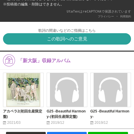
※投稿後の編集・削除はできません。
UtaTenはreCAPTCHAで保護されています
-
プライバシー
利用契約
歌詞の間違いなどのご指摘はこちら
この歌詞へのご意見
「新大阪」収録アルバム
アカペラ2(初回生産限定
G25 -Beautiful Harmon
G25 -Beautiful Harmon
盤)
y-(初回生産限定盤)
y-
2021/03
2019/12
2019/12