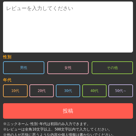
性別
男性
女性
その他
年代
10代
20代
30代
40代
50代～
投稿
※ニックネーム･性別･年代は初回のみ入力できます。
※レビューは全角10文字以上、500文字以内で入力してください。
※他の人が不快に思うような内容や個人情報は書かないでください。