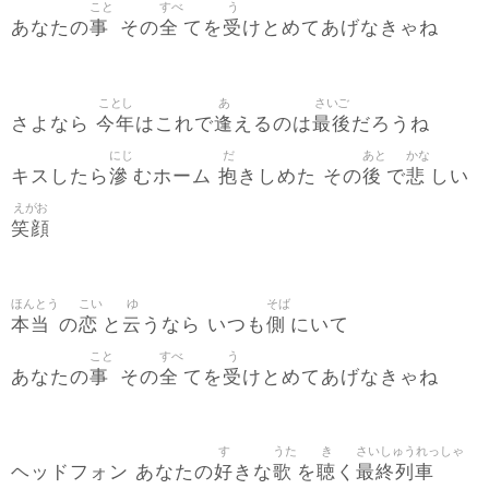
こと
すべ
う
事
全
受
あなたの
その
てを
けとめてあげなきゃね
ことし
あ
さいご
今年
逢
最後
さよなら
はこれで
えるのは
だろうね
にじ
だ
あと
かな
滲
抱
後
悲
キスしたら
むホーム
きしめた その
で
しい
えがお
笑顔
ほんとう
こい
ゆ
そば
本当
恋
云
側
の
と
うなら いつも
にいて
こと
すべ
う
事
全
受
あなたの
その
てを
けとめてあげなきゃね
す
うた
き
さいしゅうれっしゃ
好
歌
聴
最終列車
ヘッドフォン あなたの
きな
を
く