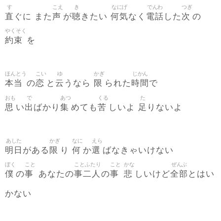
す
こえ
き
なにげ
でんわ
つぎ
直
声
聴
何気
電話
次
ぐに また
が
きたい
なく
した
の
やくそく
約束
を
ほんとう
こい
ゆ
かぎ
じかん
本当
恋
云
限
時間
の
と
うなら
られた
で
おも
で
あつ
くる
た
思
出
集
苦
足
い
ばかり
めても
しいよ
りないよ
あした
かぎ
なに
えら
明日
限
何
選
がある
り
か
ばなきゃいけない
ぼく
こと
ことふたり
こと
かな
ぜんぶ
僕
事
事二人
事
悲
全部
の
あなたの
の
しいけど
とはい
かない