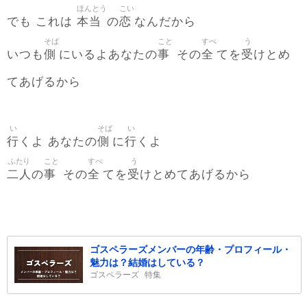
ほんとう
こい
本当
恋
でも これは
の
なんだから
そば
こと
すべ
う
側
事
全
受
いつも
にいるよあなたの
その
てを
けとめ
てあげるから
い
そば
い
行
側
行
くよ あなたの
に
くよ
ふたり
こと
すべ
う
二人
事
全
受
の
その
てを
けとめてあげるから
ゴスペラーズメンバーの年齢・プロフィール・
魅力は？結婚はしている？
ゴスペラーズ
特集