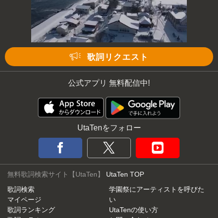
次の動画まで 3
キャンセル
歌詞リクエスト
公式アプリ 無料配信中!
UtaTenをフォロー
無料歌詞検索サイト【UtaTen】
UtaTen TOP
歌詞検索
学園祭にアーティストを呼びた
マイページ
い
歌詞ランキング
UtaTenの使い方