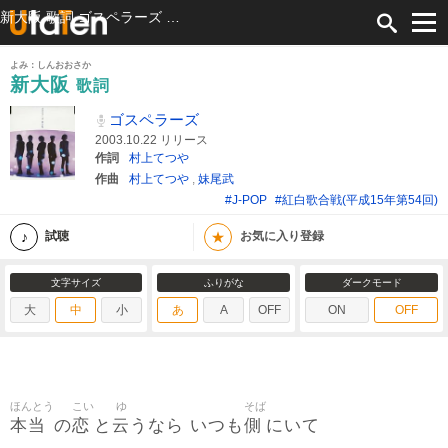
新大阪 歌詞 ゴスペラーズ ふりがな付
よみ：しんおおさか
新大阪
歌詞
ゴスペラーズ
2003.10.22 リリース
作詞
村上てつや
作曲
村上てつや
,
妹尾武
#J-POP
#紅白歌合戦(平成15年第54回)
★
試聴
お気に入り登録
文字サイズ
ふりがな
ダークモード
大
中
小
あ
A
OFF
ON
OFF
ほんとう
こい
ゆ
そば
本当
恋
云
側
の
と
うなら いつも
にいて