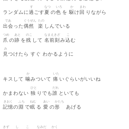
す
なつ
いろ
か
まわ
過
夏
色
駆
回
ランダムに
ごす
の
を
け
りながら
であ
ぐうぜん
たの
出会
偶然
楽
った
しんでいる
つめ
あと
のこ
なまえきざ
こ
爪
跡
残
名前刻
込
の
を
して
み
む
み
見
つけたら すぐ わかるように
か
いた
噛
痛
キスして
みついて
いぐらいがいいね
ひと
だれ
独
誰
かまわない
りでも
といても
きおく
ふち
ねむ
あい
かたち
記憶
淵
眠
愛
形
の
で
る
の
あげる
きず
し
こ
なみだ
かく