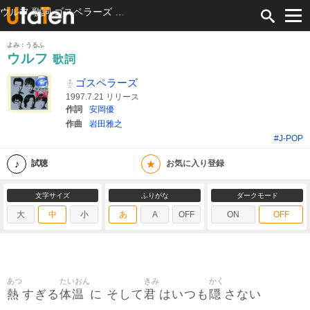
ウルフ 歌詞 ゴスペラーズ ふりがな付
よみ：うるふ
ウルフ
歌詞
ゴスペラーズ
1997.7.21 リリース
作詞
安岡優
作曲
岩田雅之
#J-POP
★
試聴
お気に入り登録
文字サイズ
ふりがな
ダークモード
大
中
小
あ
A
OFF
ON
OFF
あつ
たいおん
きみ
かく
熱
体温
君
隠
すぎる
に そして
はいつも
さない