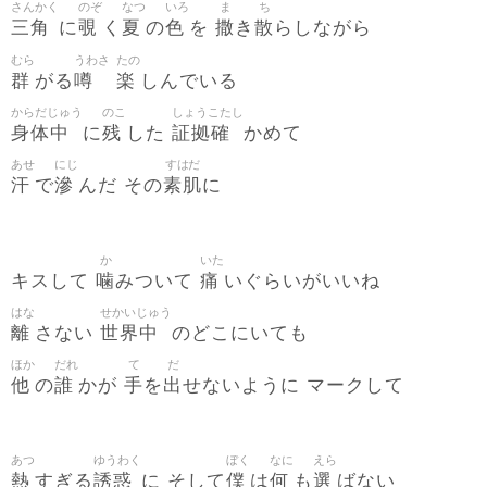
さんかく
のぞ
なつ
いろ
ま
ち
三角
覗
夏
色
撒
散
に
く
の
を
き
らしながら
むら
うわさ
たの
群
噂
楽
がる
しんでいる
からだじゅう
のこ
しょうこたし
身体中
残
証拠確
に
した
かめて
あせ
にじ
すはだ
汗
滲
素肌
で
んだ その
に
か
いた
噛
痛
キスして
みついて
いぐらいがいいね
はな
せかいじゅう
離
世界中
さない
のどこにいても
ほか
だれ
て
だ
他
誰
手
出
の
かが
を
せないように マークして
あつ
ゆうわく
ぼく
なに
えら
熱
誘惑
僕
何
選
すぎる
に そして
は
も
ばない