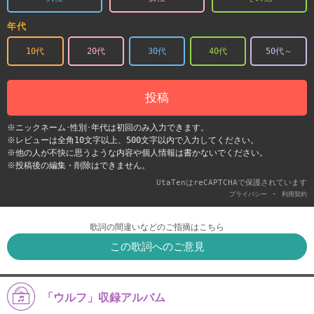
年代
10代
20代
30代
40代
50代～
投稿
※ニックネーム･性別･年代は初回のみ入力できます。
※レビューは全角10文字以上、500文字以内で入力してください。
※他の人が不快に思うような内容や個人情報は書かないでください。
※投稿後の編集・削除はできません。
UtaTenはreCAPTCHAで保護されています
-
プライバシー
利用契約
歌詞の間違いなどのご指摘はこちら
この歌詞へのご意見
「ウルフ」収録アルバム