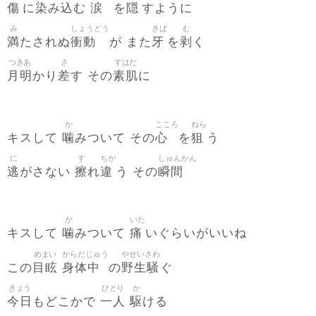
傷
染
込
涙
隠
に
み
む
を
すように
み
しょうどう
きば
む
満
衝動
牙
剥
たされぬ
が また
を
く
つきあ
さ
すはだ
月明
差
素肌
かり
す その
に
か
こころ
ねら
噛
心
狙
キスして
みついて その
を
う
に
す
ちが
しゅんかん
逃
擦
違
瞬間
がさない
れ
う その
か
いた
噛
痛
キスして
みついて
いぐらいがいいね
めまい
からだじゅう
やせいさわ
目眩
身体中
野生騒
この
の
ぐ
きょう
ひとり
か
今日
一人
駆
もどこかで
ける