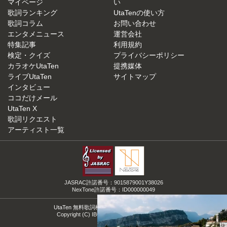
マイページ
い
歌詞ランキング
UtaTenの使い方
歌詞コラム
お問い合わせ
エンタメニュース
運営会社
特集記事
利用規約
検定・クイズ
プライバシーポリシー
カラオケUtaTen
提携媒体
ライブUtaTen
サイトマップ
インタビュー
ココだけメール
UtaTen X
歌詞リクエスト
アーティスト一覧
JASRAC許諾番号：9015879001Y38026
NexTone許諾番号：ID000000049
UtaTen 無料歌詞検索サイトの決定版！うたてん
Copyright (C) IBG Media. All Rights Reserved.