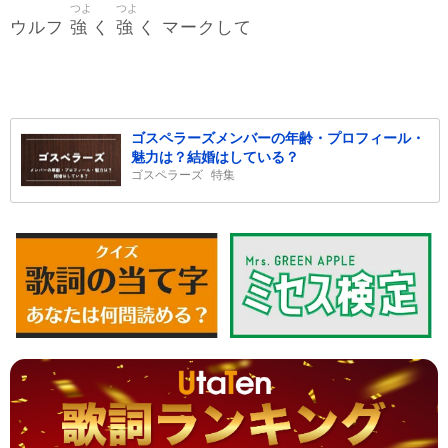
つよ
つよ
強
強
ウルフ
く
く マークして
ゴスペラーズメンバーの年齢・プロフィール・
魅力は？結婚はしている？
ゴスペラーズ
特集