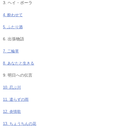
3. ヘイ・ポーラ
4. 酔わせて
5. ふたり酒
6. 出張物語
7. 二輪草
8. あなたと生きる
9. 明日への伝言
10. 忍ぶ川
11. 遣らずの雨
12. 炎情歌
13. ちょうちんの花