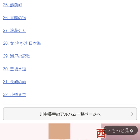
25. 越前岬
26. 貴船の宿
27. 浪花灯り
28. 女 泣き砂 日本海
29. 瀬戸の恋歌
30. 豊後水道
31. 長崎の雨
32. 小樽まで
川中美幸の
アルバム一覧ページへ
もっと見る
arrow_forward_ios