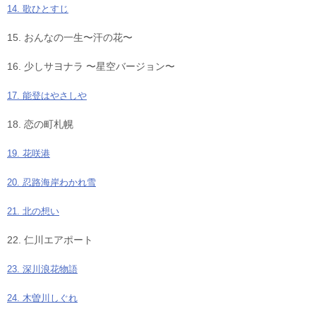
14. 歌ひとすじ
15. おんなの一生〜汗の花〜
16. 少しサヨナラ 〜星空バージョン〜
17. 能登はやさしや
18. 恋の町札幌
19. 花咲港
20. 忍路海岸わかれ雪
21. 北の想い
22. 仁川エアポート
23. 深川浪花物語
24. 木曽川しぐれ