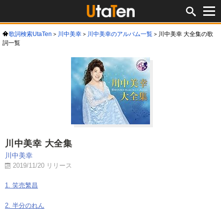
歌詞検索UtaTen
川中美幸
川中美幸のアルバム一覧
川中美幸 大全集の歌
詞一覧
川中美幸 大全集
川中美幸
2019/11/20 リリース
1. 笑売繁昌
2. 半分のれん