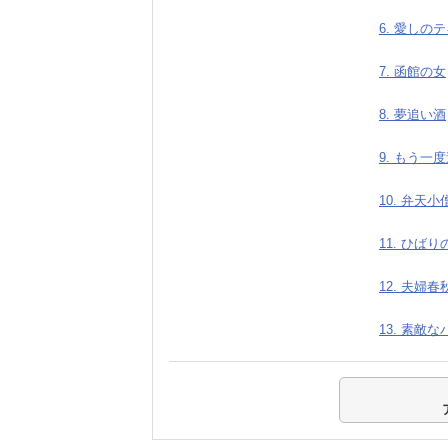
6. 愛しの
7. 函館の女
8. 夢追い酒
9. もう一
10. 弁天小
11. ひば
12. 夫婦春
13. 素敵