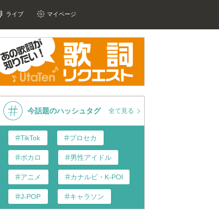
ライブ
マイページ
今話題のハッシュタグ
全て見る
TikTok
プロセカ
ボカロ
男性アイドル
アニメ
カナルビ・K-POP和訳
J-POP
キャラソン
あんスタ
歌い手