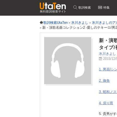
歌詞検索
特集
歌詞検索UtaTen
氷川きよし
氷川きよしのア
新・演歌名曲コレクション2 -愛しのテキーロ/男
新・演歌
タイプ
氷川きよし
2015/1
1. 男花(
2. 御免
3. 昭和ノ
4. 戻り雨
5. 貴男が