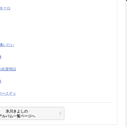
テキーロ
度逢いたい
僧
りの佐渡情話
秋
なバースディ
氷川きよしの
アルバム一覧ページへ