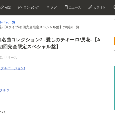
検定
ランキング
タグ
ニュース
カラオケ
ルバム一覧
花-【Aタイプ/初回完全限定スペシャル盤】の歌詞一覧
名曲コレクション2 -愛しのテキーロ/男花-【A
/初回完全限定スペシャル盤】
2/01 リリース
シングルバージョン)
スタルジー
すべて…