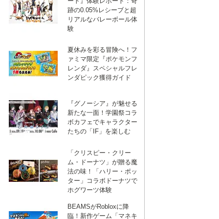
ート』体験レポート：奇
跡の0.05%レシーブと超
リアルなバレーボール体
験
夏休みを彩る冒険へ！フ
ァミマ限定『ポケモンフ
レンダ』スペシャルフレ
ンダピック獲得ガイド
『グノーシア』が魅せる
新たな一面！学園祭コラ
ボカフェでキャラクター
たちの「IF」を楽しむ
「クリスピー・クリー
ム・ドーナツ」が贈る魔
法の味！「ハリー・ポッ
ター」コラボドーナツで
ホグワーツ体験
BEAMSがRobloxに降
臨！新作ゲーム「マネキ