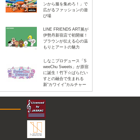
ンから服を集めろ！」で
広がるファッションの遊
び場
LINE FRIENDS ART展が
伊勢丹新宿店で初開催！
ブラウンが伝える心の温
もりとアートの魅力
しなこプロデュース「S
weeChu Sweets」が原宿
に誕生！竹下☆ぱらだい
すとの融合で生まれる
新“カワイイ”カルチャー