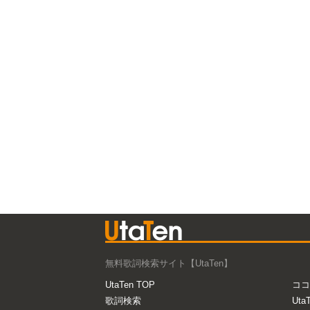
無料歌詞検索サイト【UtaTen】
UtaTen TOP
ココ
歌詞検索
Uta