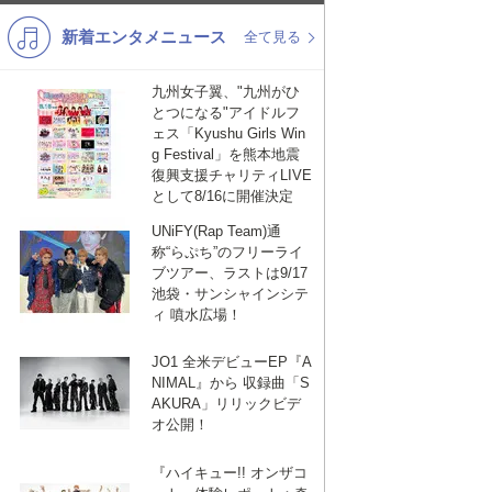
新着エンタメニュース
K-POP
演歌・歌謡
全て見る
バンド
洋楽
九州女子翼、"九州がひ
とつになる"アイドルフ
VTuber
ディズニー
ェス「Kyushu Girls Win
g Festival」を熊本地震
復興支援チャリティLIVE
として8/16に開催決定
UNiFY(Rap Team)通
称“らぷち”のフリーライ
ブツアー、ラストは9/17
池袋・サンシャインシテ
ィ 噴水広場！
JO1 全米デビューEP『A
NIMAL』から 収録曲「S
AKURA」リリックビデ
オ公開！
『ハイキュー!! オンザコ