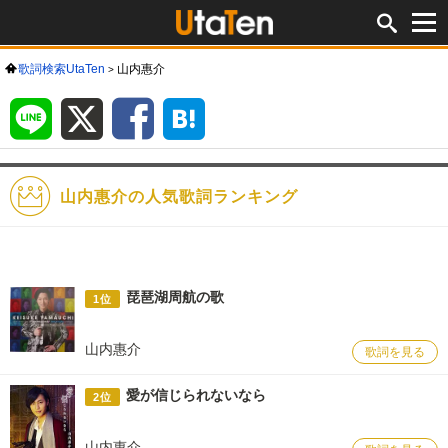
歌詞検索UtaTen
山内惠介
LINE
X
Facebook
は
て
な
ブ
ッ
ク
マ
ー
ク
山内惠介の人気歌詞ランキング
琵琶湖周航の歌
1位
山内惠介
歌詞を見る
愛が信じられないなら
2位
山内惠介