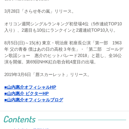
3月28日「さらせ冬の嵐」リリース。
オリコン週間シングルランキング初登場4位（5作連続TOP10
入り）、2週目も10位にランクインと2週連続TOP10入り。
8月5日(日)～15(水) 東京・明治座 初座長公演「第一部 1963
年 父の青春 僕はあの日の高校３年生」・「第二部 ゴールデ
ン歌謡ショー 惠介のヒットパレード2018」と題し、全16公
演を開催。第69回NHK紅白歌合戦4度目の出場。
2019年3月6日「唇スカーレット」リリース。
■山内惠介オフィシャルHP
■山内惠介 ビクターHP
■山内惠介オフィシャルブログ
Contents