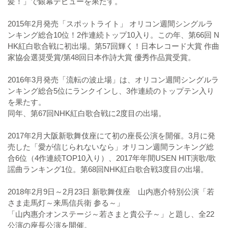
髪！」で銀幕デビューを果たす。
2015年2月発売「スポットライト」 オリコン週間シングルラ
ンキング総合10位！2作連続トップ10入り。この年、第66回 N
HK紅白歌合戦に初出場。第57回輝く！日本レコード大賞 作曲
家協会選奨受賞/第48回日本作詩大賞 優秀作品賞受賞。
2016年3月発売「流転の波止場」は、オリコン週間シングルラ
ンキング総合5位にランクインし、3作連続のトップテン入り
を果たす。
同年、第67回NHK紅白歌合戦に2度目の出場。
2017年2月大阪新歌舞伎座にて初の座長公演を開催。3月に発
売した「愛が信じられないなら」オリコン週間ランキング総
合6位（4作連続TOP10入り）、2017年年間USEN HIT演歌/歌
謡曲ランキング1位。第68回NHK紅白歌合戦3度目の出場。
2018年2月9日～2月23日 新歌舞伎座 山内惠介特別公演「若
さま走馬灯～来馬信兵衛 参る～」
「山内惠介オンステージ～若さまと貴公子～」と題し、全22
公演の座長公演を開催。