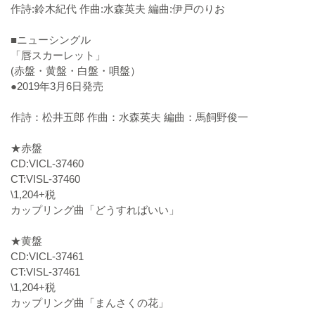
作詩:鈴木紀代 作曲:水森英夫 編曲:伊戸のりお
■ニューシングル
「唇スカーレット」
(赤盤・黄盤・白盤・唄盤）
●2019年3月6日発売
作詩：松井五郎 作曲：水森英夫 編曲：馬飼野俊一
★赤盤
CD:VICL-37460
CT:VISL-37460
\1,204+税
カップリング曲「どうすればいい」
★黄盤
CD:VICL-37461
CT:VISL-37461
\1,204+税
カップリング曲「まんさくの花」