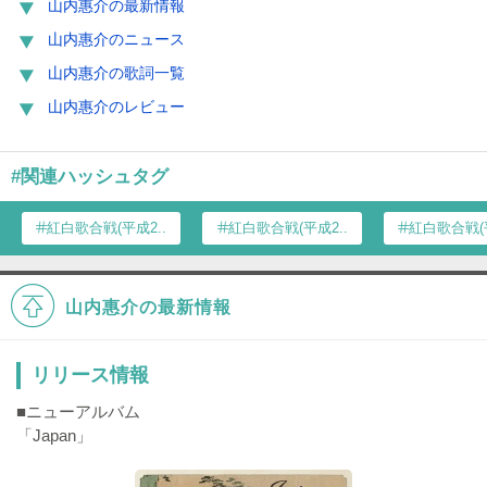
山内惠介の最新情報
山内惠介のニュース
山内惠介の歌詞一覧
山内惠介のレビュー
#関連ハッシュタグ
紅白歌合戦(平成2...
紅白歌合戦(平成2...
紅白歌合戦(平
山内惠介の最新情報
リリース情報
■ニューアルバム
「Japan」