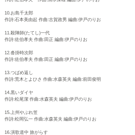
10.お島千太郎
作詩:石本美由起 作曲:古賀政男 編曲:伊戸のりお
11.殺陣師(たてし)一代
作詩:佐伯孝夫 作曲:田正 編曲:伊戸のりお
12.沓掛時次郎
作詩:佐伯孝夫 作曲:田正 編曲:伊戸のりお
13.つばめ返し
作詩:荒木とよひさ 作曲:水森英夫 編曲:前田俊明
14.黒いダイヤ
作詩:松尾潔 作曲:水森英夫 編曲:伊戸のりお
15.上州やぶれ笠
作詩:松岡弘一 作曲:水森英夫 編曲:伊戸のりお
16.演歌道中 旅がらす