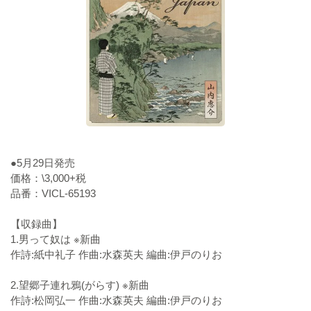
●5月29日発売
価格：\3,000+税
品番：VICL-65193
【収録曲】
1.男って奴は ※新曲
作詩:紙中礼子 作曲:水森英夫 編曲:伊戸のりお
2.望郷子連れ鴉(がらす) ※新曲
作詩:松岡弘一 作曲:水森英夫 編曲:伊戸のりお