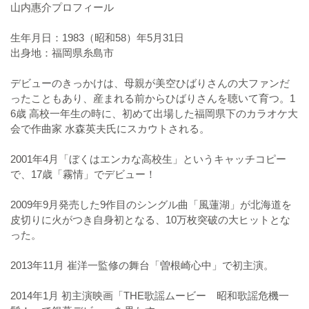
山内惠介プロフィール
生年月日：1983（昭和58）年5月31日
出身地：福岡県糸島市
デビューのきっかけは、母親が美空ひばりさんの大ファンだ
ったこともあり、産まれる前からひばりさんを聴いて育つ。1
6歳 高校一年生の時に、初めて出場した福岡県下のカラオケ大
会で作曲家 水森英夫氏にスカウトされる。
2001年4月「ぼくはエンカな高校生」というキャッチコピー
で、17歳「霧情」でデビュー！
2009年9月発売した9作目のシングル曲「風蓮湖」が北海道を
皮切りに火がつき自身初となる、10万枚突破の大ヒットとな
った。
2013年11月 崔洋一監修の舞台「曽根崎心中」で初主演。
2014年1月 初主演映画「THE歌謡ムービー 昭和歌謡危機一