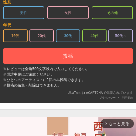
性別
男性
女性
その他
年代
10代
20代
30代
40代
50代～
投稿
※レビューは全角500文字以内で入力してください。
※誹謗中傷はご遠慮ください。
※ひとつのアーティストに1回のみ投稿できます。
※投稿の編集・削除はできません。
UtaTenはreCAPTCHAで保護されています
-
プライバシー
利用契約
もっと見る
arrow_forward_ios