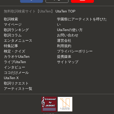
無料歌詞検索サイト【UtaTen】
UtaTen TOP
歌詞検索
学園祭にアーティストを呼びた
マイページ
い
歌詞ランキング
UtaTenの使い方
歌詞コラム
お問い合わせ
エンタメニュース
運営会社
特集記事
利用規約
検定・クイズ
プライバシーポリシー
カラオケUtaTen
提携媒体
ライブUtaTen
サイトマップ
インタビュー
ココだけメール
UtaTen X
歌詞リクエスト
アーティスト一覧