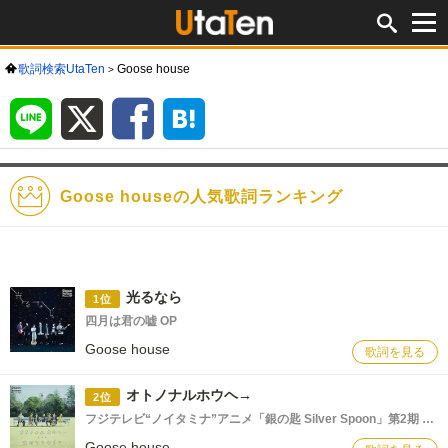
歌詞検索UtaTen
Goose house
LINE
X
Facebook
は
て
な
ブ
ッ
ク
マ
ー
ク
Goose houseの人気歌詞ランキング
光るなら
1位
四月は君の嘘 OP
Goose house
歌詞を見る
オトノナルホウヘ→
2位
フジテレビ“ノイタミナ”アニメ「銀の匙 Silver Spoon」第2期 エンディングテーマ
Goose house