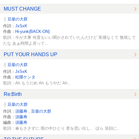
MUST CHANGE
豆柴の大群
作詞：
JxSxK
作曲：
Hi-yunk(BACK-ON)
歌詞：今が大事 何度もいい聞かされていたんだけど 実感なくて 無視して
たな あぁ時間よ戻って...
PUT YOUR HANDS UP
豆柴の大群
作詞：
JxSxK
作曲：
松隈ケンタ
歌詞：Ah もうだめ Ah もうやだ Ah...
Re:Birth
豆柴の大群
作詞：
須藤寿
,
豆柴の大群
作曲：
須藤寿
編曲：
須藤寿
歌詞：傘もささずに 雨の中ひとり 君を思い出し、 ほら 笑顔に...