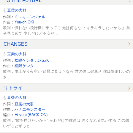
TO THE FUTURE
豆柴の大群
作詞：
ミユキエンジェル
作曲：
You-oh OKi
歌詞：慣れない飛行機に乗って 手元は何もない キラキラしたいからさ 自
分見つめて 少しだけど不安だ...
CHANGES
豆柴の大群
作詞：
松隈ケンタ
,
JxSxK
作曲：
松隈ケンタ
歌詞：雨上がり夜空が 綺麗に見えたなら 君の体は健康さ 僕は悩ましいの
さ...
リトライ
豆柴の大群
作詞：
豆柴の大群
作曲：
ハナエモンスター
編曲：
Hi-yunk(BACK-ON)
歌詞："歌を届けたいから" それだけで僕達は 強くなれる気がする この想
いずっとずっと ...