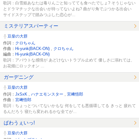
歌詞：白雪姫あなたは毒りんごと知ってても食べたでしょ? そうじゃない
とドラマチックな出会いが待ってないよね? 曲がり角でぶつかる出会い
サイドステップで踏みつぶした恋心が...
ミステリアスパーティー
豆柴の大群
作詞：
クロちゃん
作曲：
Hi-yunk(BACK-ON)
,
クロちゃん
編曲：
Hi-yunk(BACK-ON)
歌詞：アバウトな感情が あどけないトラブル止めて 優しさに溺れては、
お花畑にロックオン ...
ガーデニング
豆柴の大群
作詞：
JxSxK
,
ハナエモンスター
,
宮﨑悟郎
作曲：
宮﨑悟郎
歌詞：ちょっとついてないかもな 何をしても悪循環してる きっと 疲れて
るんだろう 寝たら変われるかな全てが...
ぱわうぇいっ!
豆柴の大群