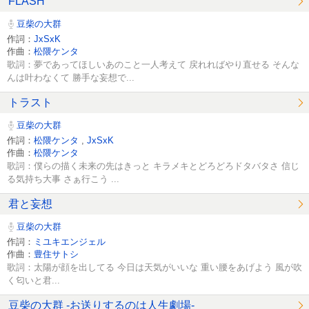
FLASH
豆柴の大群
作詞：
JxSxK
作曲：
松隈ケンタ
歌詞：夢であってほしいあのこと一人考えて 戻れればやり直せる そんな
んは叶わなくて 勝手な妄想で...
トラスト
豆柴の大群
作詞：
松隈ケンタ
,
JxSxK
作曲：
松隈ケンタ
歌詞：僕らの描く未来の先はきっと キラメキとどろどろドタバタさ 信じ
る気持ち大事 さぁ行こう ...
君と妄想
豆柴の大群
作詞：
ミユキエンジェル
作曲：
豊住サトシ
歌詞：太陽が顔を出してる 今日は天気がいいな 重い腰をあげよう 風が吹
く匂いと君...
豆柴の大群 -お送りするのは人生劇場-