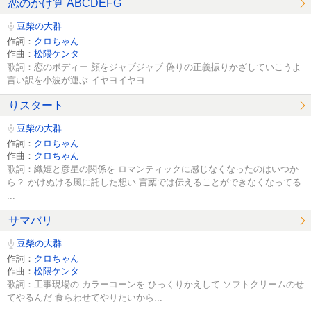
恋のかけ算 ABCDEFG
豆柴の大群
作詞：
クロちゃん
作曲：
松隈ケンタ
歌詞：恋のボディー 顔をジャブジャブ 偽りの正義振りかざしていこうよ
言い訳を小波が運ぶ イヤヨイヤヨ...
りスタート
豆柴の大群
作詞：
クロちゃん
作曲：
クロちゃん
歌詞：織姫と彦星の関係を ロマンティックに感じなくなったのはいつか
ら？ かけぬける風に託した想い 言葉では伝えることができなくなってる
...
サマバリ
豆柴の大群
作詞：
クロちゃん
作曲：
松隈ケンタ
歌詞：工事現場の カラーコーンを ひっくりかえして ソフトクリームのせ
てやるんだ 食らわせてやりたいから...