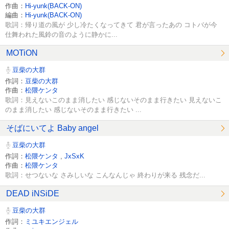
作曲：
Hi-yunk(BACK-ON)
編曲：
Hi-yunk(BACK-ON)
歌詞：帰り道の風が 少し冷たくなってきて 君が言ったあの コトバが今
仕舞われた風鈴の音のように静かに...
MOTiON
豆柴の大群
作詞：
豆柴の大群
作曲：
松隈ケンタ
歌詞：見えないこのまま消したい 感じないそのまま行きたい 見えないこ
のまま消したい 感じないそのまま行きたい ...
そばにいてよ Baby angel
豆柴の大群
作詞：
松隈ケンタ
,
JxSxK
作曲：
松隈ケンタ
歌詞：せつないな さみしいな こんなんじゃ 終わりが来る 残念だ...
DEAD iNSiDE
豆柴の大群
作詞：
ミユキエンジェル