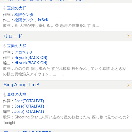
豆柴の大群
作詞：
松隈ケンタ
作曲：
松隈ケンタ
,
JxSxK
歌詞：豆 大群が押し寄せるよ 柴 怒涛の攻撃を出す 豆...
りロード
豆柴の大群
作詞：
クロちゃん
作曲：
Hi-yunk(BACK-ON)
編曲：
Hi-yunk(BACK-ON)
歌詞：心の余白 探し求めた すだれ模様 枝分かれしていく感情 おとぎ話
の様に異物混入アイウォンチュー...
Sing Along Time!
豆柴の大群
作詞：
Jose(TOTALFAT)
作曲：
Jose(TOTALFAT)
編曲：
Jose(TOTALFAT)
歌詞：Shooting Star 1人願い込めて星の数数えたら 探し物は見つかるの?
Tonight...