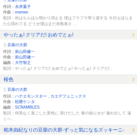
作詞：
永井葉子
作曲：
momen
歌詞：街はちらほら明かり消える 僕はフラフラ寄り道する 今日もほらま
た心揺れてる どうせ僕はまだ未熟者さ ...
やったぁ! クリアだ! おめでとぉ!
豆柴の大群
作詞：
前山田健一
作曲：
前山田健一
編曲：
大竹智之
歌詞：やったぁ! クリアだ! おめでとぉ! やったぁ! クリアだ!...
桜色
豆柴の大群
作詞：
ハナエモンスター
,
カエデフェニックス
作曲：
松隈ケンタ
編曲：
SCRAMBLES
歌詞：何気なく過ごした景色に 溶けだした 春の知らせが 連れ出して 遠
くへ...
柏木由紀なりの豆柴の大群-ずっと気になるズッキーニ-