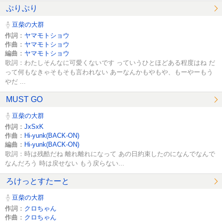
ぷりぷり
豆柴の大群
作詞：
ヤマモトショウ
作曲：
ヤマモトショウ
編曲：
ヤマモトショウ
歌詞：わたしそんなに可愛くないです っていうひとほどある程度はね だ
って何もなきゃそもそも言われない あーなんかもやもや、もーやーもう
やだ ...
MUST GO
豆柴の大群
作詞：
JxSxK
作曲：
Hi-yunk(BACK-ON)
編曲：
Hi-yunk(BACK-ON)
歌詞：時は残酷だね 離れ離れになって あの日約束したのになんでなんで
なんだろう 時は戻せない もう戻らない...
ろけっとすたーと
豆柴の大群
作詞：
クロちゃん
作曲：
クロちゃん