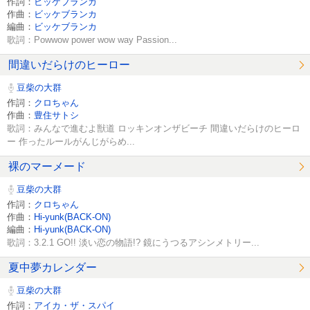
作詞：
ビッケブランカ
作曲：
ビッケブランカ
編曲：
ビッケブランカ
歌詞：Powwow power wow way Passion...
間違いだらけのヒーロー
豆柴の大群
作詞：
クロちゃん
作曲：
豊住サトシ
歌詞：みんなで進むよ獣道 ロッキンオンザビーチ 間違いだらけのヒーロ
ー 作ったルールがんじがらめ...
裸のマーメード
豆柴の大群
作詞：
クロちゃん
作曲：
Hi-yunk(BACK-ON)
編曲：
Hi-yunk(BACK-ON)
歌詞：3.2.1 GO!! 淡い恋の物語!? 鏡にうつるアシンメトリー...
夏中夢カレンダー
豆柴の大群
作詞：
アイカ・ザ・スパイ