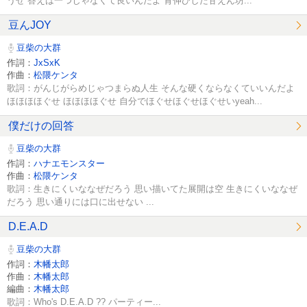
うぜ 答えは一つじゃなくて良いんだよ 背伸びした甘えん坊...
豆んJOY
豆柴の大群
作詞：
JxSxK
作曲：
松隈ケンタ
歌詞：がんじがらめじゃつまらぬ人生 そんな硬くならなくていいんだよ
ほほほほぐせ ほほほほぐせ 自分でほぐせほぐせほぐせいyeah...
僕だけの回答
豆柴の大群
作詞：
ハナエモンスター
作曲：
松隈ケンタ
歌詞：生きにくいななぜだろう 思い描いてた展開は空 生きにくいななぜ
だろう 思い通りには口に出せない ...
D.E.A.D
豆柴の大群
作詞：
木幡太郎
作曲：
木幡太郎
編曲：
木幡太郎
歌詞：Who's D.E.A.D ?? パーティー...