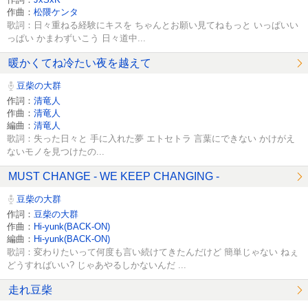
作曲：
松隈ケンタ
歌詞：日々重ねる経験にキスを ちゃんとお願い見てねもっと いっぱいい
っぱい かまわずいこう 日々道中...
暖かくてね冷たい夜を越えて
豆柴の大群
作詞：
清竜人
作曲：
清竜人
編曲：
清竜人
歌詞：失った日々と 手に入れた夢 エトセトラ 言葉にできない かけがえ
ないモノを見つけたの...
MUST CHANGE - WE KEEP CHANGING -
豆柴の大群
作詞：
豆柴の大群
作曲：
Hi-yunk(BACK-ON)
編曲：
Hi-yunk(BACK-ON)
歌詞：変わりたいって何度も言い続けてきたんだけど 簡単じゃない ねぇ
どうすればいい? じゃあやるしかないんだ ...
走れ豆柴