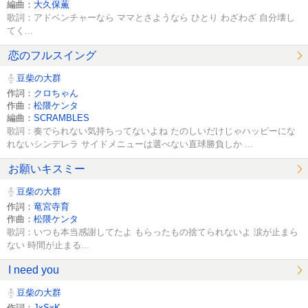
編曲：
大久保薫
歌詞：アドベンチャーなら ママとさようなら ひとり わざわざ 自分壊し
てく...
恋のフルスイング
豆柴の大群
作詞：
クロちゃん
作曲：
松隈ケンタ
編曲：
SCRAMBLES
歌詞：奏でられない気持ちってないよね たのしいだけじゃハッピーにな
れないシンデレラ サイドメニューは選べない直球勝負しか ...
お願いキスミー
豆柴の大群
作詞：
竜宮寺育
作曲：
松隈ケンタ
歌詞：いつも本当感謝してたよ もらったもの捨てられないよ 涙が止まら
ない 時間が止まる...
I need you
豆柴の大群
作詞：
JxSxK