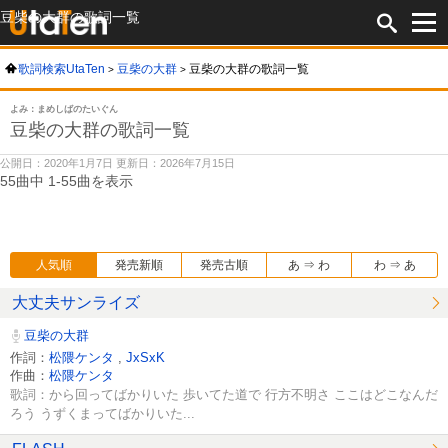
豆柴の大群の歌詞一覧
歌詞検索UtaTen
豆柴の大群
豆柴の大群の歌詞一覧
よみ：まめしばのたいぐん
豆柴の大群の歌詞一覧
公開日：2020年1月7日 更新日：2026年7月15日
55曲中 1-55曲を表示
人気順
発売新順
発売古順
あ ⇒ わ
わ ⇒ あ
大丈夫サンライズ
豆柴の大群
作詞：
松隈ケンタ
,
JxSxK
作曲：
松隈ケンタ
歌詞：から回ってばかりいた 歩いてた道で 行方不明さ ここはどこなんだ
ろう うずくまってばかりいた...