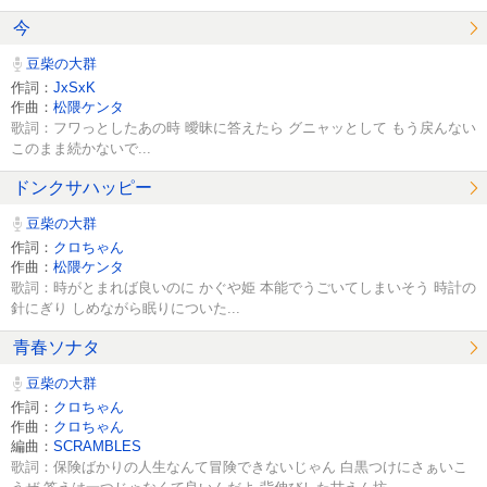
今
豆柴の大群
作詞：
JxSxK
作曲：
松隈ケンタ
歌詞：フワっとしたあの時 曖昧に答えたら グニャッとして もう戻んない
このまま続かないで...
ドンクサハッピー
豆柴の大群
作詞：
クロちゃん
作曲：
松隈ケンタ
歌詞：時がとまれば良いのに かぐや姫 本能でうごいてしまいそう 時計の
針にぎり しめながら眠りについた...
青春ソナタ
豆柴の大群
作詞：
クロちゃん
作曲：
クロちゃん
編曲：
SCRAMBLES
歌詞：保険ばかりの人生なんて冒険できないじゃん 白黒つけにさぁいこ