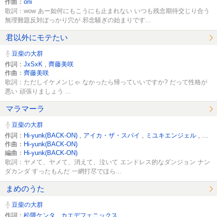
作曲：
oni
歌詞：wow あー如何にもこうにも止まれない いつも残念期待交じり合う
無理難題反対ぽっかり穴が 邪念騒ぎの始まりです...
君以外にモテたい
豆柴の大群
作詞：
JxSxK
,
齊藤美咲
作曲：
齊藤美咲
歌詞：ただしイケメンじゃ なかったら帰っていいですか? だって性格が
悪い 頑張りましょう ...
マラマーラ
豆柴の大群
作詞：
Hi-yunk(BACK-ON)
,
アイカ・ザ・スパイ
,
ミユキエンジェル
,
ナオ
作曲：
Hi-yunk(BACK-ON)
編曲：
Hi-yunk(BACK-ON)
歌詞：ヤメて、ヤメて、消えて、泣いて エンドレス的なダンジョン ナン
ダカンダ すったもんだ 一網打尽でほら...
まめのうた
豆柴の大群
作詞：
松隈ケンタ
,
カエデフェニックス