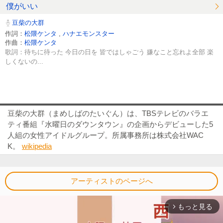
僕がいい
豆柴の大群
作詞：
松隈ケンタ
,
ハナエモンスター
作曲：
松隈ケンタ
歌詞：待ちに待った 今日の日を 皆ではしゃごう 嫌なこと忘れよ全部 楽
しくないの...
豆柴の大群（まめしばのたいぐん）は、TBSテレビのバラエ
ティ番組『水曜日のダウンタウン』の企画からデビューした5
人組の女性アイドルグループ。所属事務所は株式会社WAC
K。
wikipedia
アーティストのページへ
もっと見る
arrow_forward_ios