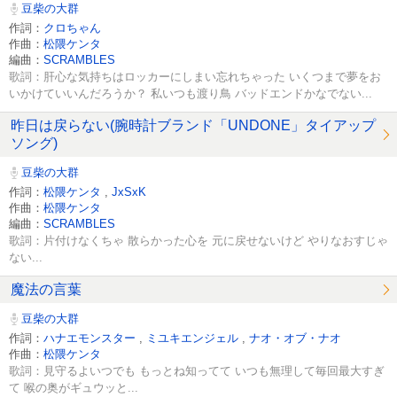
豆柴の大群
作詞：
クロちゃん
作曲：
松隈ケンタ
編曲：
SCRAMBLES
歌詞：肝心な気持ちはロッカーにしまい忘れちゃった いくつまで夢をお
いかけていいんだろうか？ 私いつも渡り鳥 バッドエンドかなでない...
昨日は戻らない(腕時計ブランド「UNDONE」タイアップ
ソング)
豆柴の大群
作詞：
松隈ケンタ
,
JxSxK
作曲：
松隈ケンタ
編曲：
SCRAMBLES
歌詞：片付けなくちゃ 散らかった心を 元に戻せないけど やりなおすじゃ
ない...
魔法の言葉
豆柴の大群
作詞：
ハナエモンスター
,
ミユキエンジェル
,
ナオ・オブ・ナオ
作曲：
松隈ケンタ
歌詞：見守るよいつでも もっとね知ってて いつも無理して毎回最大すぎ
て 喉の奥がギュウッと...