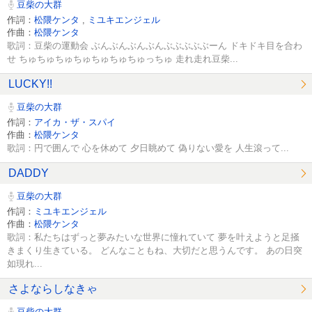
豆柴の大群
作詞：
松隈ケンタ
,
ミユキエンジェル
作曲：
松隈ケンタ
歌詞：豆柴の運動会 ぶんぶんぶんぶんぶぶぶぶぶーん ドキドキ目を合わ
せ ちゅちゅちゅちゅちゅちゅちゅっちゅ 走れ走れ豆柴...
LUCKY!!
豆柴の大群
作詞：
アイカ・ザ・スパイ
作曲：
松隈ケンタ
歌詞：円で囲んで 心を休めて 夕日眺めて 偽りない愛を 人生滾って...
DADDY
豆柴の大群
作詞：
ミユキエンジェル
作曲：
松隈ケンタ
歌詞：私たちはずっと夢みたいな世界に憧れていて 夢を叶えようと足掻
きまくり生きている。 どんなこともね、大切だと思うんです。 あの日突
如現れ...
さよならしなきゃ
豆柴の大群