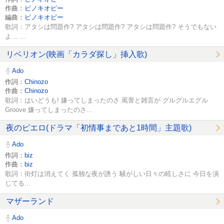
作曲：
ピノキオピー
編曲：
ピノキオピー
歌詞：アタシは問題作? アタシは問題作? アタシは問題作? そうでもない
よ… ...
リベリオン(映画「カラダ探し」挿入歌)
Ado
作詞：
Chinozo
作曲：
Chinozo
歌詞：はいどうも! 嫌ってしまったのさ 罵詈と雑言が グルグルエグル
Groove 嫌ってしまったのさ...
夜のピエロ(ドラマ「初情事まであと1時間」主題歌)
Ado
作詞：
biz
作曲：
biz
歌詞：街灯は消えてく 孤独な夜が誘う 騒がしい日々の眩しさに 今日を演
じてる...
マザーランド
Ado