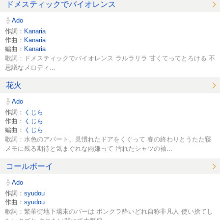
ドメスティックでバイオレンス
Ado
作詞：
Kanaria
作曲：
Kanaria
編曲：
Kanaria
歌詞：ドメスティックでバイオレンス ラルラリラ 甘くてってとろける 不
思議なメロディ...
花火
Ado
作詞：
くじら
作曲：
くじら
編曲：
くじら
歌詞：水色のアパート、見慣れたドアをくぐって 春の終わりとうたた寝
メモに残る期待と気まぐれな雨嫌って 汚れたシャツの袖...
コールボーイ
Ado
作詞：
syudou
作曲：
syudou
歌詞：繁華街地下場末のバーは ボンクラ酔いどれ自称非凡人 使い捨てし