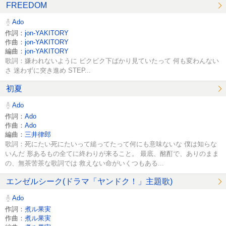
FREEDOM
Ado
作詞：
jon-YAKITORY
作曲：
jon-YAKITORY
編曲：
jon-YAKITORY
歌詞：嫌われないように ビクビク下ばかり見ていたって 何も変わんない
さ 迷わずに突き進め STEP...
初夏
Ado
作詞：
Ado
作曲：
Ado
編曲：
三井律郎
歌詞：死にたい死にたいって縋ってたって何にも意味ないな 僕は知らな
いんだ 形あるもの全てに終わりが来ること。 最底、酩酊で、ありのまま
の、無茶苦茶な歌詞では 救えない命がいくつもある...
エンゼルシーク(ドラマ「ヤンドク！」主題歌)
Ado
作詞：
煮ル果実
作曲：
煮ル果実