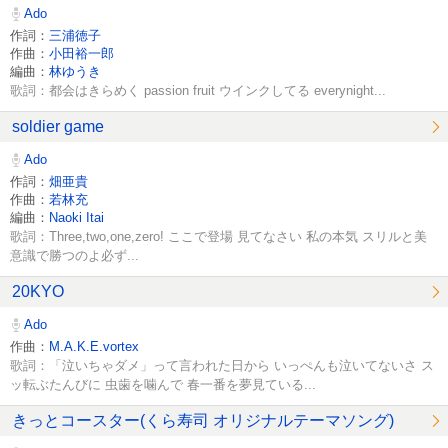
Ado
作詞：
三浦徳子
作曲：
小田裕一郎
編曲：
林ゆうき
歌詞：都会はきらめく passion fruit ウインクしてる everynight...
soldier game
Ado
作詞：
畑亜貴
作曲：
若林充
編曲：
Naoki Itai
歌詞：Three,two,one,zero! ここで登場 見てなさい 私の本気 スリルと美
意識で勝つのよ必ず...
20KYO
Ado
作曲：
M.A.K.E.vortex
歌詞：「泣いちゃダメ」って言われた日から いっぺんも泣いてないさ ス
ッ転ぶたんびに 虫歯を噛んで 春一番を夢見ている...
きっとコースター(くら寿司 オリジナルテーマソング)