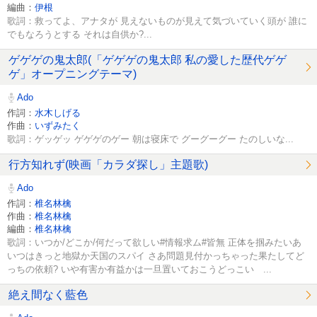
編曲：
伊根
歌詞：救ってよ、アナタが 見えないものが見えて気づいていく頭が 誰に
でもなろうとする それは自供か?...
ゲゲゲの鬼太郎(「ゲゲゲの鬼太郎 私の愛した歴代ゲゲ
ゲ」オープニングテーマ)
Ado
作詞：
水木しげる
作曲：
いずみたく
歌詞：ゲッゲッ ゲゲゲのゲー 朝は寝床で グーグーグー たのしいな...
行方知れず(映画「カラダ探し」主題歌)
Ado
作詞：
椎名林檎
作曲：
椎名林檎
編曲：
椎名林檎
歌詞：いつか/どこか/何だって欲しい#情報求ム#皆無 正体を掴みたいあ
いつはきっと地獄か天国のスパイ さあ問題見付かっちゃった果たしてど
っちの依頼? いや有害か有益かは一旦置いておこうどっこいゝ...
絶え間なく藍色