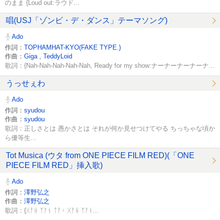
のまま {Loud out:ラウド...
唱(USJ「ゾンビ・デ・ダンス」テーマソング)
Ado
作詞：
TOPHAMHAT-KYO(FAKE TYPE.)
作曲：
Giga
,
TeddyLoid
歌詞：{Nah-Nah-Nah-Nah-Nah, Ready for my show:ナーナーナーナーナ...
うっせぇわ
Ado
作詞：
syudou
作曲：
syudou
歌詞：正しさとは 愚かさとは それが何か見せつけてやる ちっちゃな頃か
ら優等生...
Tot Musica (ウタ from ONE PIECE FILM RED)(「ONE
PIECE FILM RED」挿入歌)
Ado
作詞：
澤野弘之
作曲：
澤野弘之
歌詞：{ᚷᚨᚺ ᛉᚨᚾ ᛏᚨᚲ ᚷᚨᚺ ᛉᚨᚾ...