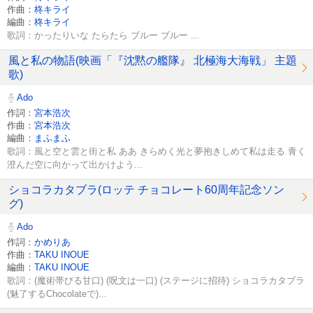
作曲：
柊キライ
編曲：
柊キライ
歌詞：かったりいな たらたら ブルー ブルー ...
風と私の物語(映画「『沈黙の艦隊』 北極海大海戦」 主題
歌)
Ado
作詞：
宮本浩次
作曲：
宮本浩次
編曲：
まふまふ
歌詞：風と空と雲と街と私 ああ きらめく光と夢抱きしめて私は走る 青く
澄んだ空に向かって出かけよう...
ショコラカタブラ(ロッテ チョコレート60周年記念ソン
グ)
Ado
作詞：
かめりあ
作曲：
TAKU INOUE
編曲：
TAKU INOUE
歌詞：(魔術帯びる甘口) (呪文は一口) (ステージに招待) ショコラカタブラ
(魅了するChocolateで)...