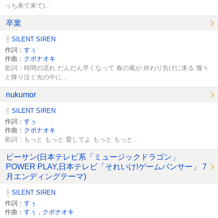
っち来て来て)...
卒業
SILENT SIREN
作詞：
すぅ
作曲：
クボナオキ
歌詞：時間の流れ だんだん早くなって 春の風が 終わり告げに来る 燦々
と降り注ぐ光の中に...
nukumor
SILENT SIREN
作詞：
すぅ
作曲：
クボナオキ
歌詞：もっと もっと 愛してよ もっと もっと...
ビーサン(日本テレビ系「ミュージックドラゴン」
POWER PLAY,日本テレビ「それいけ!ゲームパンサー」 7
月エンディングテーマ)
SILENT SIREN
作詞：
すぅ
作曲：
すぅ
,
クボナオキ