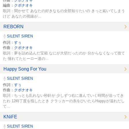
作曲：
クボナオキ
編曲：
クボナオキ
歌詞：聞かせて あなたの好きなもの全部知りたいの きっと妬いてしまう
けど あなたの視線が...
REBORN
SILENT SIREN
作詞：
すぅ
作曲：
クボナオキ
歌詞：夢を詰め込んだ宝箱 なにが大切だったのか 分からなくなって捨て
た 憧れてたヒーロー達の...
Happy Song For You
SILENT SIREN
作詞：
すぅ
作曲：
クボナオキ
歌詞：ちっとも乱れない秒針が 少しずつ右に進んでいく時間が迫ってき
たわ 12時丁度を指したとき クラッカーの糸をひいたらHappyが溢れだし
て...
KNiFE
SILENT SIREN