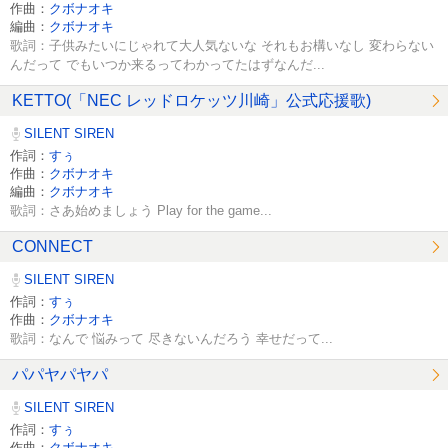
作曲：
クボナオキ
編曲：
クボナオキ
歌詞：子供みたいにじゃれて大人気ないな それもお構いなし 変わらない
んだって でもいつか来るってわかってたはずなんだ...
KETTO(「NEC レッドロケッツ川崎」公式応援歌)
SILENT SIREN
作詞：
すぅ
作曲：
クボナオキ
編曲：
クボナオキ
歌詞：さあ始めましょう Play for the game...
CONNECT
SILENT SIREN
作詞：
すぅ
作曲：
クボナオキ
歌詞：なんで 悩みって 尽きないんだろう 幸せだって...
パパヤパヤパ
SILENT SIREN
作詞：
すぅ
作曲：
クボナオキ