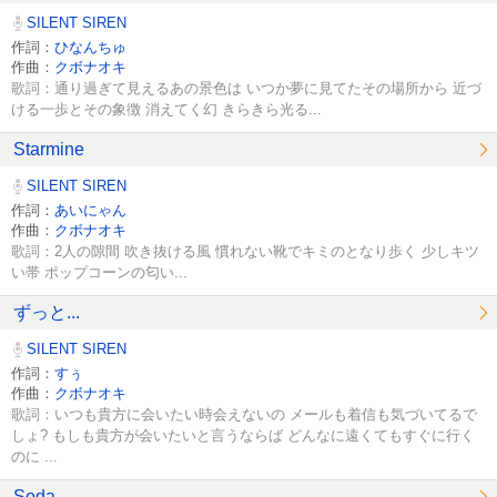
SILENT SIREN
作詞：
ひなんちゅ
作曲：
クボナオキ
歌詞：通り過ぎて見えるあの景色は いつか夢に見てたその場所から 近づ
ける一歩とその象徴 消えてく幻 きらきら光る...
Starmine
SILENT SIREN
作詞：
あいにゃん
作曲：
クボナオキ
歌詞：2人の隙間 吹き抜ける風 慣れない靴でキミのとなり歩く 少しキツ
い帯 ポップコーンの匂い...
ずっと...
SILENT SIREN
作詞：
すぅ
作曲：
クボナオキ
歌詞：いつも貴方に会いたい時会えないの メールも着信も気づいてるで
しょ? もしも貴方が会いたいと言うならば どんなに遠くてもすぐに行く
のに ...
Soda