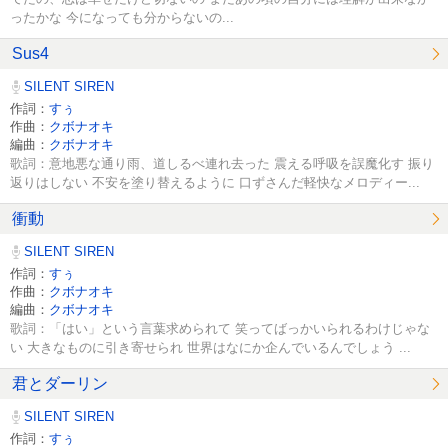
ったかな 今になっても分からないの...
Sus4
SILENT SIREN
作詞：
すぅ
作曲：
クボナオキ
編曲：
クボナオキ
歌詞：意地悪な通り雨、道しるべ連れ去った 震える呼吸を誤魔化す 振り
返りはしない 不安を塗り替えるように 口ずさんだ軽快なメロディー...
衝動
SILENT SIREN
作詞：
すぅ
作曲：
クボナオキ
編曲：
クボナオキ
歌詞：「はい」という言葉求められて 笑ってばっかいられるわけじゃな
い 大きなものに引き寄せられ 世界はなにか企んでいるんでしょう ...
君とダーリン
SILENT SIREN
作詞：
すぅ