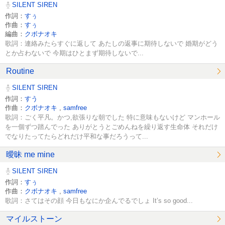
SILENT SIREN
作詞：
すぅ
作曲：
すぅ
編曲：
クボナオキ
歌詞：連絡みたらすぐに返して あたしの返事に期待しないで 婚期がどう
とか占わないで 今期はひとまず期待しないで...
Routine
SILENT SIREN
作詞：
すう
作曲：
クボナオキ
,
samfree
歌詞：ごく平凡。かつ,欲張りな朝でした 特に意味もないけど マンホール
を一個ずつ踏んでった ありがとうとごめんねを繰り返す生命体 それだけ
でなりたってたらどれだけ平和な事だろうって...
曖昧 me mine
SILENT SIREN
作詞：
すぅ
作曲：
クボナオキ
,
samfree
歌詞：さてはその顔 今日もなにか企んでるでしょ It’s so good...
マイルストーン