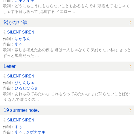
作曲：
クボナオキ
歌詞：どうにもこうにもならないこともあるもんです 頭抱えて むしゃく
しゃする日もあって 点滅する イエロー...
渇かない涙
SILENT SIREN
作詞：
ゆかるん
作曲：
すぅ
歌詞：寂しさ堪えたあの夜も 君は一人じゃなくて 気付かない私は きっと
ずっと馬鹿だった ...
Letter
SILENT SIREN
作詞：
ひなんちゅ
作曲：
ひろせひろせ
歌詞：あれもみてみたいな これもやってみたいな まだ知らないことばか
り なんで嘘つくの...
19 summer note.
SILENT SIREN
作詞：
すぅ
作曲：
すぅ
,
クボナオキ