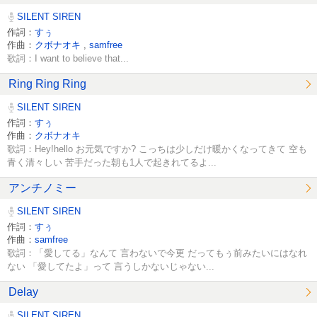
SILENT SIREN
作詞：
すぅ
作曲：
クボナオキ
,
samfree
歌詞：I want to believe that...
Ring Ring Ring
SILENT SIREN
作詞：
すぅ
作曲：
クボナオキ
歌詞：Hey!hello お元気ですか? こっちは少しだけ暖かくなってきて 空も
青く清々しい 苦手だった朝も1人で起きれてるよ...
アンチノミー
SILENT SIREN
作詞：
すぅ
作曲：
samfree
歌詞：「愛してる」なんて 言わないで今更 だってもぅ前みたいにはなれ
ない 「愛してたよ」って 言うしかないじゃない...
Delay
SILENT SIREN