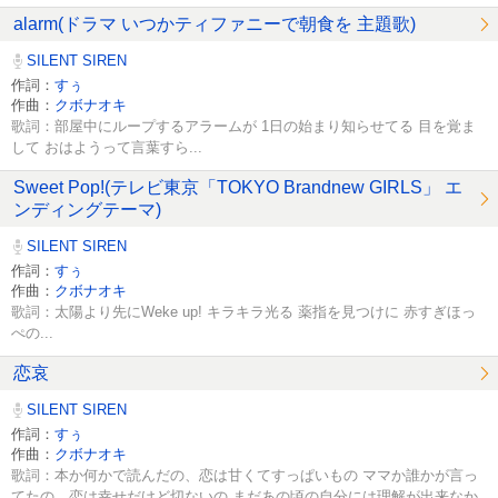
alarm(ドラマ いつかティファニーで朝食を 主題歌)
SILENT SIREN
作詞：
すぅ
作曲：
クボナオキ
歌詞：部屋中にループするアラームが 1日の始まり知らせてる 目を覚ま
して おはようって言葉すら...
Sweet Pop!(テレビ東京「TOKYO Brandnew GIRLS」 エ
ンディングテーマ)
SILENT SIREN
作詞：
すぅ
作曲：
クボナオキ
歌詞：太陽より先にWeke up! キラキラ光る 薬指を見つけに 赤すぎほっ
ぺの...
恋哀
SILENT SIREN
作詞：
すぅ
作曲：
クボナオキ
歌詞：本か何かで読んだの、恋は甘くてすっぱいもの ママか誰かが言っ
てたの、恋は幸せだけど切ないの まだあの頃の自分には理解が出来なか