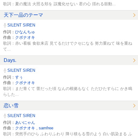
歌詞：夏の魔法 火照る頬を 誤魔化せない 君の心 揺れる鼓動...
天下一品のテーマ
SILENT SIREN
作詞：
ひなんちゅ
作曲：
クボナオキ
歌詞：赤い看板 食欲来店 見てるだけでクセになる 努力重ねて 味を重ね
て...
Days.
SILENT SIREN
作詞：
すぅ
作曲：
クボナオキ
歌詞：まだ青くて 蕾だった頃 なんの根拠もなく ただひたすらに かき鳴
らした...
恋い雪
SILENT SIREN
作詞：
あいにゃん
作曲：
クボナオキ
,
samfree
歌詞：突然手のひら ふわりふわり 降り積もる雪のよう 白い肌染まる ふ