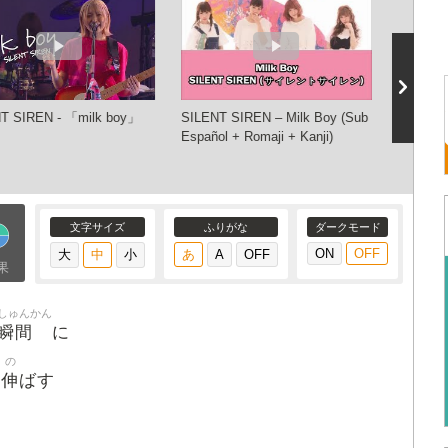
T SIREN - 「milk boy」
SILENT SIREN – Milk Boy (Sub
SILENT
Español + Romaji + Kanji)
字幕）Li
文字サイズ
ふりがな
ダークモード
果
しゅんかん
瞬間
に
の
伸
を
ばす