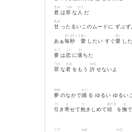
きみ
つみ
ひと
君
罪
人
は
な
だ
あま
甘
ったるいこのムードに ずぶず
まいびょう
あい
あい
毎秒
愛
愛
あぁ
したい すぐ
し
よう
こい
お
要
恋
落
は
に
ちた
つみ
きみ
ゆる
罪
君
許
な
をもう
せないよ
ゆめ
おど
夢
踊
のなかで
る ゆるい ゆるい
ひ
よ
だ
あたま
な
引
寄
抱
頭
撫
き
せて
きしめて
を
うで
ねむ
わな