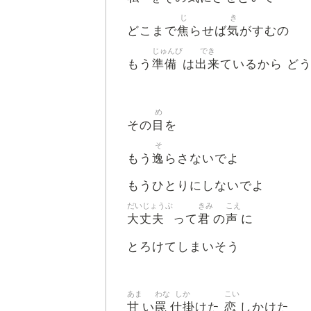
じ
き
焦
気
どこまで
らせば
がすむの
じゅんび
でき
準備
出来
もう
は
ているから ど
め
目
その
を
そ
逸
もう
らさないでよ
もうひとりにしないでよ
だいじょうぶ
きみ
こえ
大丈夫
君
声
って
の
に
とろけてしまいそう
あま
わな
しか
こい
甘
罠
仕掛
恋
い
けた
しかけた