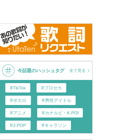
 SIREN milk boy （中日
【SILENT SIREN】-milk
milk boy
ve版
boy(Live)- #SILENTSIREN
#milkboy #Live ＃サイサイ #サ
イレントサイレン
今話題のハッシュタグ
全て見る
TikTok
プロセカ
ボカロ
男性アイドル
アニメ
カナルビ・K-POP和訳
J-POP
キャラソン
あんスタ
歌い手