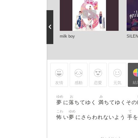
LENT SIREN】-milk
milk boy
SILEN
(Live)- #SILENTSIREN
ilkboy #Live ＃サイサイ #サ
レントサイレン
結
友情
感動
恋愛
元気
ゆめ
お
み
夢
落
満
に
ちてゆく
ちてゆくその
こわ
ゆめ
て
怖
夢
手
い
にさらわれないよう