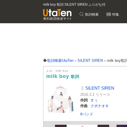
milk boy 歌詞 SILENT SIREN ふりがな付
歌詞検索
特集
歌詞検索UtaTen
SILENT SIREN
milk boy歌
よみ：milk boy
milk boy
歌詞
SILENT SIREN
2016.3.2 リリース
作詞
すぅ
作曲
クボナオキ
#バンド