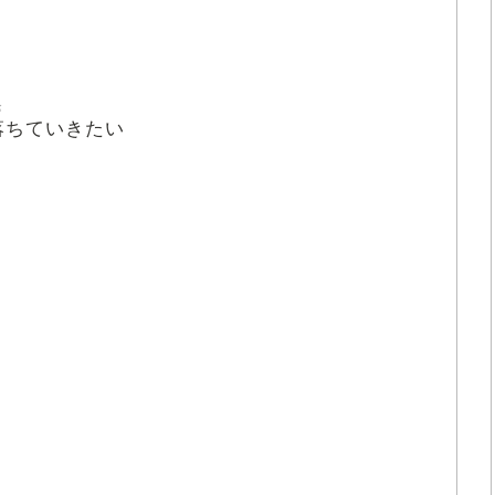
お
落
ちていきたい