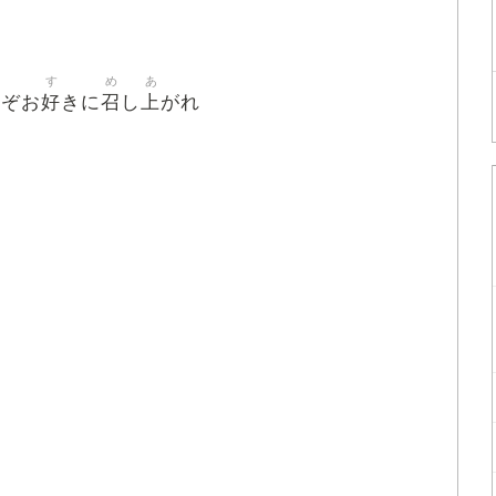
す
め
あ
好
召
上
うぞお
きに
し
がれ