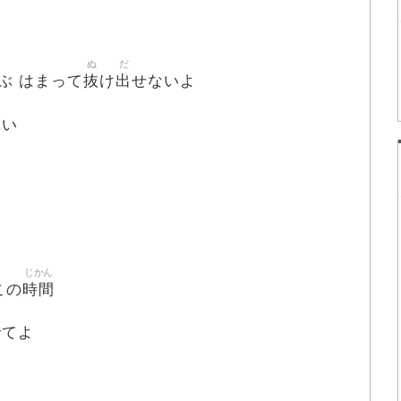
ぬ
だ
抜
出
ぶ はまって
け
せないよ
たい
じかん
時間
この
でてよ