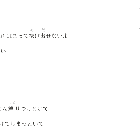
ぬ
だ
抜
出
ぶ はまって
け
せないよ
たい
しば
縛
とん
りつけといて
けてしまっといて