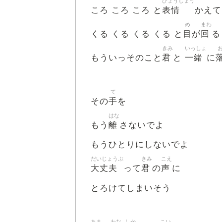
ひょうじょう
表情
ころ ころ ころ と
かえて
め
まわ
目
回
くる くる くる くる と
が
る
きみ
いっしょ
君
一緒
もういっそのこと
と
に
て
手
その
を
はな
離
もう
さないでよ
もうひとりにしないでよ
だいじょうぶ
きみ
こえ
大丈夫
君
声
って
の
に
とろけてしまいそう
あま
わな
しか
こい