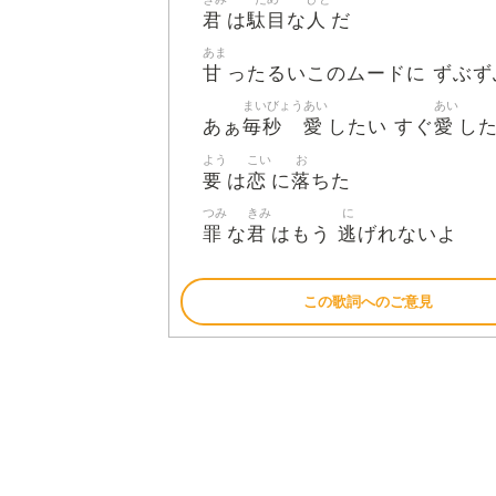
君
駄目
人
は
な
だ
あま
甘
ったるいこのムードに ずぶず
まいびょう
あい
あい
毎秒
愛
愛
あぁ
したい すぐ
し
よう
こい
お
要
恋
落
は
に
ちた
つみ
きみ
に
罪
君
逃
な
はもう
げれないよ
この歌詞へのご意見