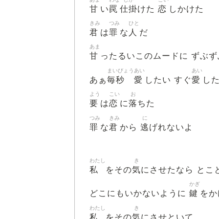
甘
罠
仕掛
恋
い
けた
しかけた
きみ
つみ
ひと
君
罪
人
は
な
だ
あま
甘
ったるいこのムードに ずぶず
まいびょう
あい
あい
毎秒
愛
愛
あぁ
したい すぐ
し
よう
こい
お
要
恋
落
は
に
ちた
つみ
きみ
に
罪
君
逃
な
から
げれないよ
わたし
き
私
気
をその
にさせたなら とこ
かぎ
鍵
どこにもいかないように
をか
わたし
き
私
気
をその
にさせといて