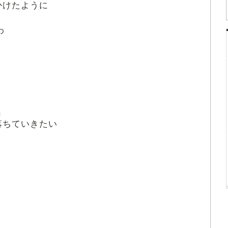
かけたように
わ
お
落
ちていきたい