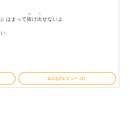
ぬ
だ
抜
出
ぶ はまって
け
せないよ
たい
みんなのレビュー（2）