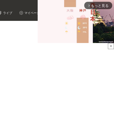
もっと見る
arrow_forward_ios
ライブ
マイページ
close
Mute