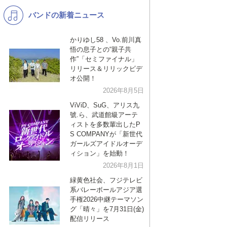
バンドの新着ニュース
K-POP
バンド
演歌・歌謡
洋楽
かりゆし58 、Vo.前川真
悟の息子との“親子共
VTuber
ディズニー
作”「セミファイナル」
リリース＆リリックビデ
オ公開！
2026年8月5日
ViViD、SuG、アリス九
號.ら、武道館級アーテ
ィストを多数輩出したP
S COMPANYが「新世代
ガールズアイドルオーデ
ィション」を始動！
2026年8月1日
緑黄色社会、フジテレビ
系バレーボールアジア選
手権2026中継テーマソン
グ「晴々」を7月31日(金)
配信リリース