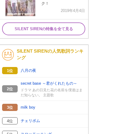
ク！
2019年4月4日
SILENT SIRENの特集を全て見る
SILENT SIRENの人気歌詞ランキ
ング
八月の夜
1位
secret base ～君がくれたもの～
2位
ドラマ あの日見た花の名前を僕達はま
だ知らない。 主題歌
milk boy
3位
チェリボム
4位