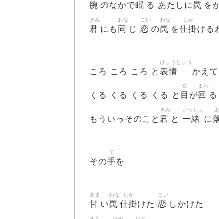
腕
眠
罠
のなかで
る あたしに
を
きみ
おな
こい
わな
しか
君
同
恋
罠
仕掛
にも
じ
の
を
ける
ひょうじょう
表情
ころ ころ ころ と
かえて
め
まわ
目
回
くる くる くる くる と
が
る
きみ
いっしょ
君
一緒
もういっそのこと
と
に
て
手
その
を
あま
わな
しか
こい
甘
罠
仕掛
恋
い
けた
しかけた
きみ
だめ
ひと