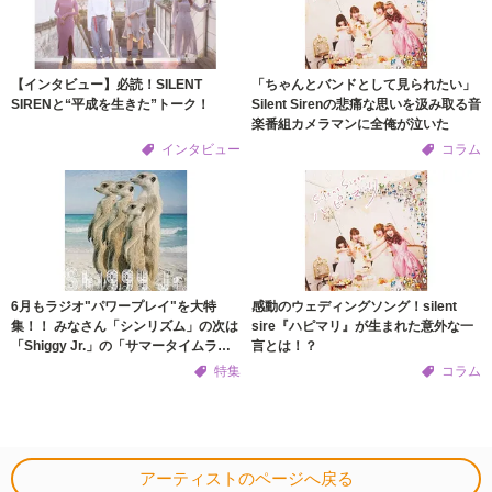
【インタビュー】必読！SILENT
「ちゃんとバンドとして見られたい」
SIRENと“平成を生きた”トーク！
Silent Sirenの悲痛な思いを汲み取る音
楽番組カメラマンに全俺が泣いた
インタビュー
コラム
6月もラジオ"パワープレイ"を大特
感動のウェディングソング！silent
集！！ みなさん「シンリズム」の次は
sire『ハピマリ』が生まれた意外な一
「Shiggy Jr.」の「サマータイムラ
言とは！？
ブ」で間違いないですよ！？
特集
コラム
アーティストのページへ戻る