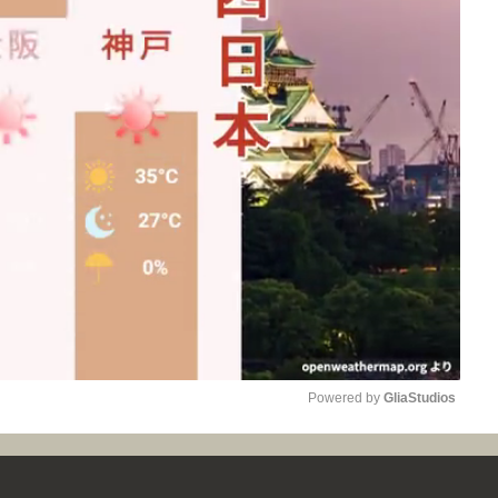
Powered by 
GliaStudios
Mute