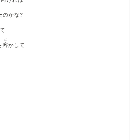
たのかな?
て
と
溶
を
かして