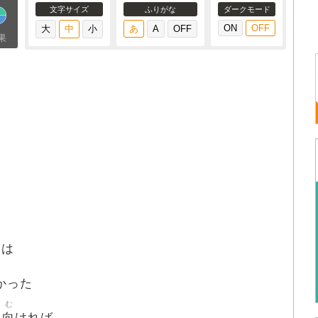
文字サイズ
ふりがな
ダークモード
果
には
かった
む
向
に
ければ