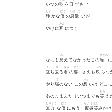
歌
口
いつの
を
ずさむ
しず
ぼく
いきづか
静
僕
息遣
かな
の
いが
みみ
耳
やけに
につく
み
ひとみ
見
瞳
なにも
えてなかったこの
た
さ
きみ
すがた
うつ
立
去
君
姿
映
ち
る
の
さえも
らな
ば
おも
場
想
やり
のない この
いは どこ
わら
笑
あのままふたりいつまでも
え
むりょく
ぼく
いちど
ほほえ
無力
僕
一度
微笑
な
にもう
みかけ