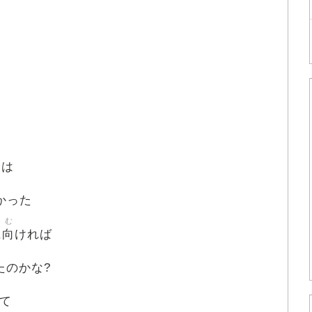
には
かった
む
向
に
ければ
たのかな?
て