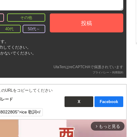
その他
投稿
40代
50代～
ます。
入力してください。
書かないでください。
UtaTenはreCAPTCHAで保護されています
-
プライバシー
利用契約
このURLをコピーしてください
パレード
X
Facebook
もっと見る
arrow_forward_ios