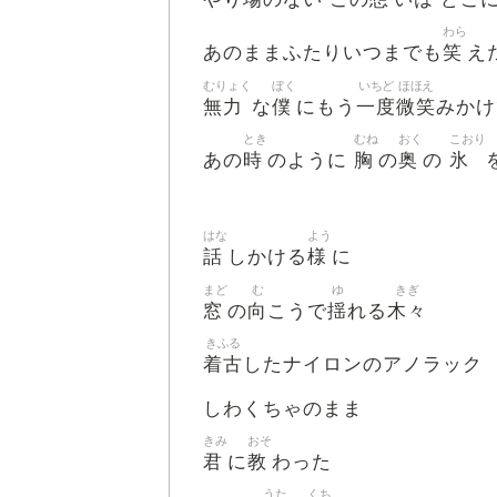
わら
笑
あのままふたりいつまでも
え
むりょく
ぼく
いちど
ほほえ
無力
僕
一度
微笑
な
にもう
みかけ
とき
むね
おく
こおり
時
胸
奥
氷
あの
のように
の
の
はな
よう
話
様
しかける
に
まど
む
ゆ
きぎ
窓
向
揺
木々
の
こうで
れる
きふる
着古
したナイロンのアノラック
しわくちゃのまま
きみ
おそ
君
教
に
わった
うた
くち