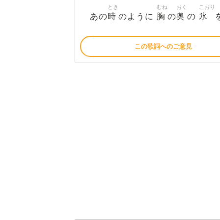
とき
むね
おく
こおり
時
胸
奥
氷
あの
のように
の
の
この歌詞へのご意見