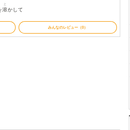
と
溶
を
かして
みんなのレビュー（0）