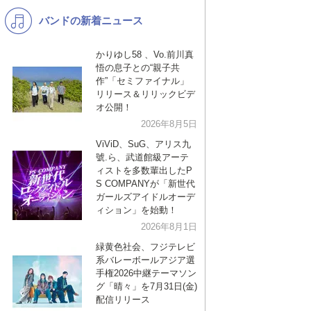
バンドの新着ニュース
K-POP
演歌・歌謡
バンド
洋楽
かりゆし58 、Vo.前川真
悟の息子との“親子共
VTuber
ディズニー
作”「セミファイナル」
リリース＆リリックビデ
オ公開！
2026年8月5日
ViViD、SuG、アリス九
號.ら、武道館級アーテ
ィストを多数輩出したP
S COMPANYが「新世代
ガールズアイドルオーデ
ィション」を始動！
2026年8月1日
緑黄色社会、フジテレビ
系バレーボールアジア選
手権2026中継テーマソン
グ「晴々」を7月31日(金)
配信リリース