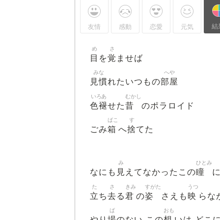
結
友情
感動
恋愛
元気
め
さ
目
覚
を
ませば
みな
へや
見慣
部屋
れたいつもの
いろあ
むかし
色褪
昔
せた
のポラロイド
ばこ
す
箱
捨
ごみ
へ
てた
み
ひとみ
見
瞳
なにも
えてなかったこの
た
さ
きみ
すがた
うつ
立
去
君
姿
映
ち
る
の
さえも
らな
ば
おも
場
想
やり
のない この
いは どこ