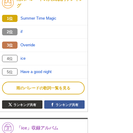
グ
Summer Time Magic
1位
if
2位
Override
3位
ice
4位
Have a good night
5位
雨のパレードの歌詞一覧を見る
ランキング共有
ランキング共有
「ice」収録アルバム