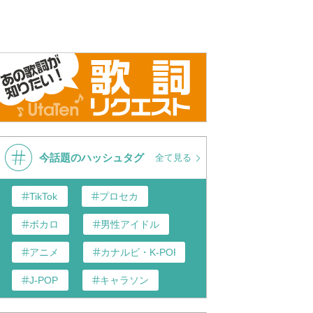
今話題のハッシュタグ
全て見る
TikTok
プロセカ
ボカロ
男性アイドル
アニメ
カナルビ・K-POP和訳
J-POP
キャラソン
あんスタ
歌い手