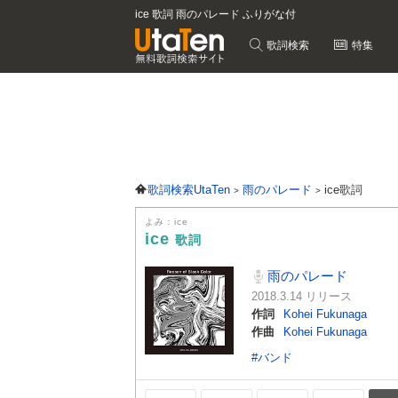
ice 歌詞 雨のパレード ふりがな付
歌詞検索
特集
歌詞検索UtaTen
雨のパレード
ice歌詞
よみ：ice
ice
歌詞
雨のパレード
2018.3.14 リリース
作詞
Kohei Fukunaga
作曲
Kohei Fukunaga
#バンド