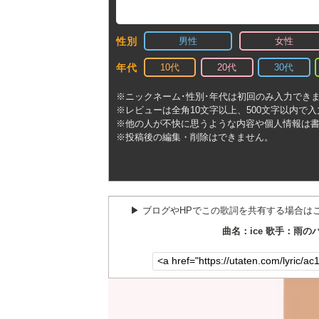
男性
女性
性別
10代
20代
30代
年代
※ニックネーム･性別･年代は初回のみ入力でき
※レビューは全角10文字以上、500文字以内で
※他の人が不快に思うような内容や個人情報は
※投稿後の編集・削除はできません。
▶︎ ブログやHPでこの歌詞を共有する場合は
曲名：ice 歌手：雨の