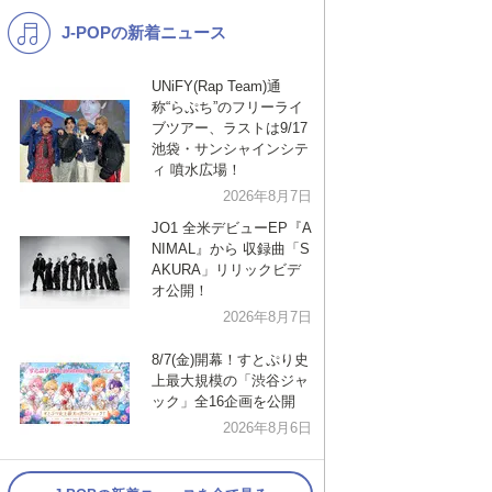
J-POPの新着ニュース
K-POP
演歌・歌謡
バンド
洋楽
UNiFY(Rap Team)通
称“らぷち”のフリーライ
VTuber
ディズニー
ブツアー、ラストは9/17
池袋・サンシャインシテ
ィ 噴水広場！
2026年8月7日
JO1 全米デビューEP『A
NIMAL』から 収録曲「S
AKURA」リリックビデ
オ公開！
2026年8月7日
8/7(金)開幕！すとぷり史
上最大規模の「渋谷ジャ
ック」全16企画を公開
2026年8月6日