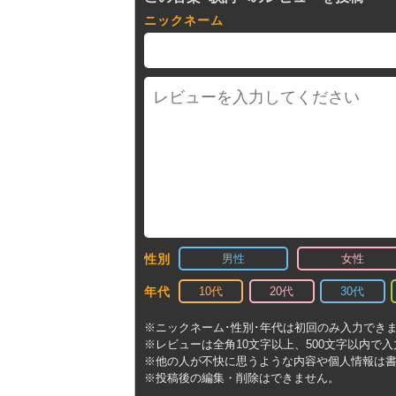
ニックネーム
男性
女性
性別
10代
20代
30代
年代
※ニックネーム･性別･年代は初回のみ入力でき
※レビューは全角10文字以上、500文字以内で
※他の人が不快に思うような内容や個人情報は
※投稿後の編集・削除はできません。