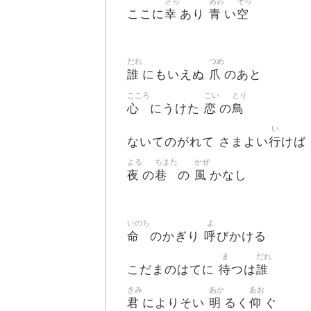
さち
あお
そら
幸
青
空
ここに
あり
い
だれ
つめ
誰
爪
にもいえぬ
のあと
こころ
こい
とり
心
恋
鳥
にうけた
の
い
行
ないてのがれて さまよい
けば
よる
ちまた
かぜ
夜
巷
風
の
の
かなし
いのち
よ
命
呼
のかぎり
びかける
ま
だれ
待
誰
こだまのはてに
つは
きみ
あか
あお
君
明
仰
によりそい
るく
ぐ