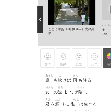
ここ
こに幸あり
ここに幸あり(昭和31年）大津美
子 カ
子
Tan
結
友情
感動
恋愛
元気
あらし
ふ
あめ
ふ
嵐
吹
雨
降
も
けば
も
る
おんな
みち
けわ
女
道
険
の
よ なぜ
し
きみ
たよ
わたし
い
君
頼
私
生
を
りに
は
きる