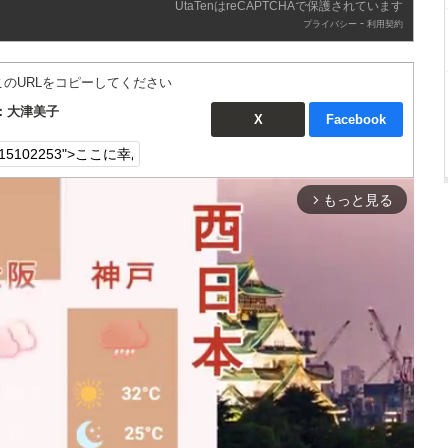
UtaTenはreCAPTCHAで保護されています
-
プライバシー
利用契約
このURLをコピーしてください
：大津美子
X
Facebook
もっと見る
arrow_forward_ios