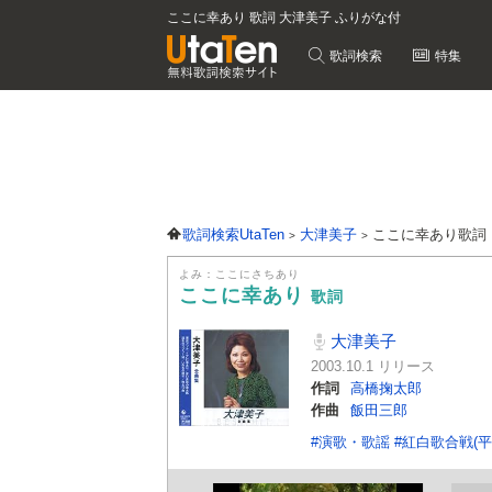
ここに幸あり 歌詞 大津美子 ふりがな付
歌詞検索
特集
歌詞検索UtaTen
大津美子
ここに幸あり歌詞
よみ：ここにさちあり
ここに幸あり
歌詞
大津美子
2003.10.1 リリース
作詞
高橋掬太郎
作曲
飯田三郎
#演歌・歌謡
#紅白歌合戦(平