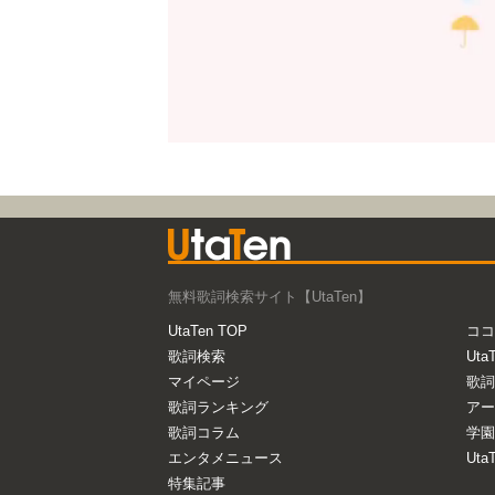
無料歌詞検索サイト【UtaTen】
UtaTen TOP
ココ
歌詞検索
Uta
マイページ
歌詞
歌詞ランキング
アー
歌詞コラム
学園
エンタメニュース
Ut
特集記事