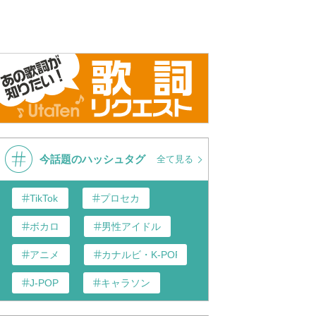
あり 昭和31年（唄：
ここに幸あり
ここに幸あ
子） 日本歌謡チャン
子
今話題のハッシュタグ
全て見る
TikTok
プロセカ
ボカロ
男性アイドル
アニメ
カナルビ・K-POP和訳
J-POP
キャラソン
あんスタ
歌い手