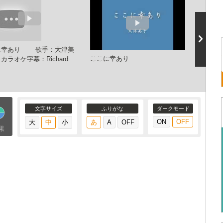
に幸あり 歌手：大津美
ここに幸あり
ここに幸
ラオケ字幕：Richard
大津美
ネル
文字サイズ
ふりがな
ダークモード
果