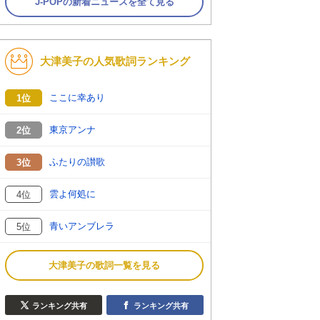
J-POPの新着ニュースを全て見る
大津美子の人気歌詞ランキング
ここに幸あり
1位
東京アンナ
2位
ふたりの讃歌
3位
雲よ何処に
4位
青いアンブレラ
5位
大津美子の歌詞一覧を見る
ランキング共有
ランキング共有