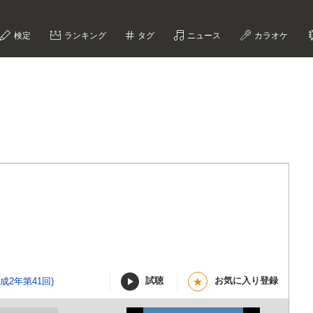
検定
ランキング
タグ
ニュース
カラオケ
試聴
お気に入り登録
成2年第41回)
★