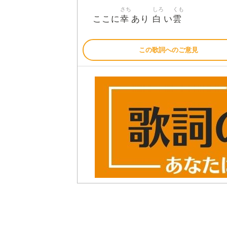
さち
しろ
くも
幸
白
雲
ここに
あり
い
この歌詞へのご意見