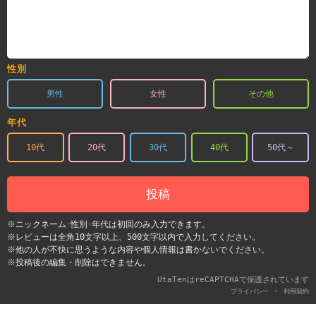
性別
男性
女性
その他
年代
10代
20代
30代
40代
50代～
投稿
※ニックネーム･性別･年代は初回のみ入力できます。
※レビューは全角10文字以上、500文字以内で入力してください。
※他の人が不快に思うような内容や個人情報は書かないでください。
※投稿後の編集・削除はできません。
UtaTenはreCAPTCHAで保護されています
-
プライバシー
利用契約