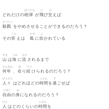
ほうだん
と
か
砲弾
飛
交
どれだけの
が
び
えば
さつりく
殺戮
をやめさせることができるのだろう？
こた
かぜ
ふ
答
風
吹
その
えは
に
かれている
やま
うみ
なが
山
海
流
は
に
されるまで
なんねん
あ
つづ
何年
在
続
、
り
けられるのだろう？
ひとびと
じかん
す
人々
時間
過
はどれほどの
を
ごせば
じゆう
み
自由
身
の
になれるのだろう？
ひと
じかん
人
時間
はどのくらいの
を