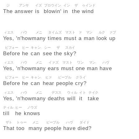
ジ
アンサ
イズ
ブロウイン
イン
ザ
ゥインド
The
answer
is
blowin'
in
the
wind
ィエス
ハウ
メニ
タイムズ
マスト
ァ
マン
ルク
ァプ
Yes,
'n'how
many
times
must
a
man
look
up
ビフォー
ヒー
キャン
シー
ザ
スカイ
Before
he
can
see
the
sky?
ィエス
ハウ
メニ
イァズ
マスト
ワン
マン
ハヴ
Yes,
'n'how
many
ears
must
one
man
have
ビフォー
ヒー
キャン
ヒァ
ピープル
クライ
Before
he
can
hear
people
cry?
ィエス
ハウ
メニ
デスス
ウィル
イト
テイク
Yes,
'n'how
many
deaths
will
it
take
ティル
ヒー
ノウズ
till
he
knows
ザト
トゥー
メニ
ピープル
ハヴ
ダイド
That
too
many
people
have
died?