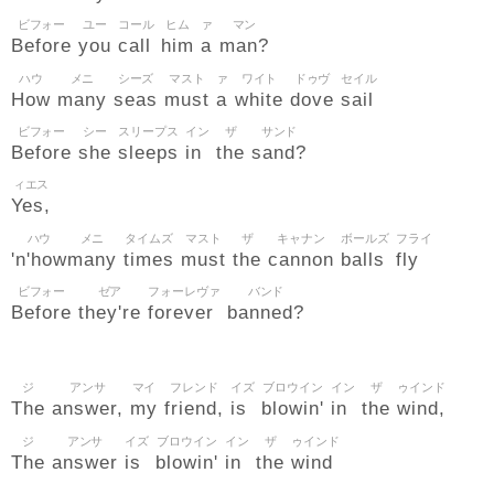
ビフォー
ユー
コール
ヒム
ァ
マン
Before
you
call
him
a
man?
ハウ
メニ
シーズ
マスト
ァ
ワイト
ドゥヴ
セイル
How
many
seas
must
a
white
dove
sail
ビフォー
シー
スリープス
イン
ザ
サンド
Before
she
sleeps
in
the
sand?
ィエス
Yes,
ハウ
メニ
タイムズ
マスト
ザ
キャナン
ボールズ
フライ
'n'how
many
times
must
the
cannon
balls
fly
ビフォー
ゼア
フォーレヴァ
バンド
Before
they're
forever
banned?
ジ
アンサ
マイ
フレンド
イズ
ブロウイン
イン
ザ
ゥインド
The
answer,
my
friend,
is
blowin'
in
the
wind,
ジ
アンサ
イズ
ブロウイン
イン
ザ
ゥインド
The
answer
is
blowin'
in
the
wind