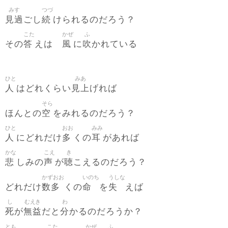
みす
つづ
見過
続
ごし
けられるのだろう？
こた
かぜ
ふ
答
風
吹
その
えは
に
かれている
ひと
みあ
人
見上
はどれくらい
げれば
そら
空
ほんとの
をみれるのだろう？
ひと
おお
みみ
人
多
耳
にどれだけ
くの
があれば
かな
こえ
き
悲
声
聴
しみの
が
こえるのだろう？
かずおお
いのち
うしな
数多
命
失
どれだけ
くの
を
えば
し
むえき
わ
死
無益
分
が
だと
かるのだろうか？
とも
こた
かぜ
ふ