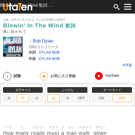
Blowin' In The Wind 歌詞 Bob Dylan 風に吹かれて ふりがな付
よみ：ぶろういん いん じ うぃんどかぜにふかれて
Blowin' In The Wind
歌詞
風に吹かれて
Bob Dylan
1962.1.1 リリース
作詞
DYLAN BOB
作曲
DYLAN BOB
#洋楽
YouTube
★
試聴
お気に入り登録
文字サイズ
ふりがな
ダークモード
大
中
小
あ
A
OFF
ON
OFF
ハウ
メニ
ロウズ
マスト
ァ
マン
ゥオーク
ダウン
How
many
roads
must
a
man
walk
down