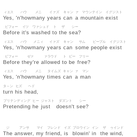
ィエス
ハウ
メニ
イァズ
キャン
ァ
マウンテイン
イグジスト
Yes,
'n'how
many
years
can
a
mountain
exist
ビフォー
イツ
ワァシュド
ト
ザ
シー
Before
it's
washed
to
the
sea?
ィエス
ハウ
メニィ
イァズ
キャン
サム
ピープル
イグジスト
Yes,
'n'how
many
years
can
some
people
exist
ビフォー
ゼァ
ァラウド
ト
ビー
フリー
Before
they're
allowed
to
be
free?
ィエス
ハウ
メニ
タイムズ
キャン
ァ
マン
Yes,
'n'how
many
times
can
a
man
タ～ン
ヒズ
ヘド
turn
his
head,
プリテンディング
ヒー
ジャスト
ダズント
シー
Pretending
he
just
doesn't
see?
ジ
アンサ
マイ
フレンド
イズ
ブロウイン
イン
ザ
ゥインド
The
answer,
my
friend,
is
blowin'
in
the
wind,