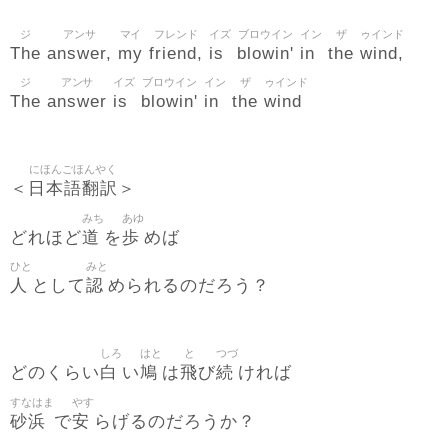
ジ
アンサ
マイ
フレンド
イズ
ブロウイン
イン
ザ
ゥインド
The
answer,
my
friend,
is
blowin'
in
the
wind,
ジ
アンサ
イズ
ブロウイン
イン
ザ
ゥインド
The
answer
is
blowin'
in
the
wind
にほんごほんやく
日本語翻訳
＜
＞
みち
あゆ
道
歩
どれほど
を
めば
ひと
みと
人
認
として
められるのだろう？
しろ
はと
と
つづ
白
鳩
飛
続
どのくらい
い
は
び
ければ
すなはま
やす
砂浜
安
で
らげるのだろうか？