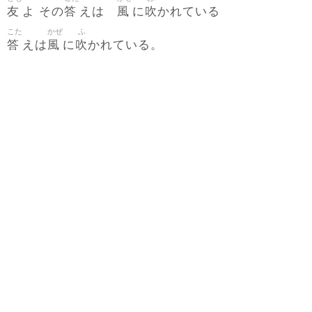
友
答
風
吹
よ その
えは
に
かれている
こた
かぜ
ふ
答
風
吹
えは
に
かれている。