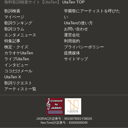
無料歌詞検索サイト【UtaTen】
UtaTen TOP
歌詞検索
学園祭にアーティストを呼びた
マイページ
い
歌詞ランキング
UtaTenの使い方
歌詞コラム
お問い合わせ
エンタメニュース
運営会社
特集記事
利用規約
検定・クイズ
プライバシーポリシー
カラオケUtaTen
提携媒体
ライブUtaTen
サイトマップ
インタビュー
ココだけメール
UtaTen X
歌詞リクエスト
アーティスト一覧
JASRAC許諾番号：9015879001Y38026
NexTone許諾番号：ID000000049