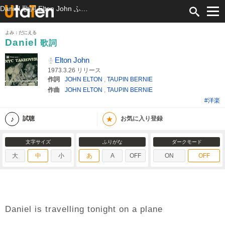
Daniel 歌詞 Elton John ふりがな付
よみ：だにえる
Daniel
歌詞
Elton John
1973.3.26 リリース
作詞
JOHN ELTON
,
TAUPIN BERNIE
作曲
JOHN ELTON
,
TAUPIN BERNIE
#洋楽
★
試聴
お気に入り登録
文字サイズ
ふりがな
ダークモード
大
中
小
あ
A
OFF
ON
OFF
Daniel is travelling tonight on a plane