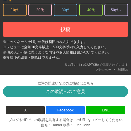
10代
20代
30代
40代
50代～
投稿
※ニックネーム･性別･年代は初回のみ入力できます。
※レビューは全角10文字以上、500文字以内で入力してください。
※他の人が不快に思うような内容や個人情報は書かないでください。
※投稿後の編集・削除はできません。
UtaTenはreCAPTCHAで保護されています
-
プライバシー
利用契約
歌詞の間違いなどのご指摘はこちら
この歌詞へのご意見
X
Facebook
LINE
ブログやHPでこの歌詞を共有する場合はこのURLをコピーしてください
曲名：Daniel 歌手：Elton John