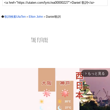
歌詞検索UtaTen
Elton John
Daniel歌詞
もっと見る
arrow_forward_ios