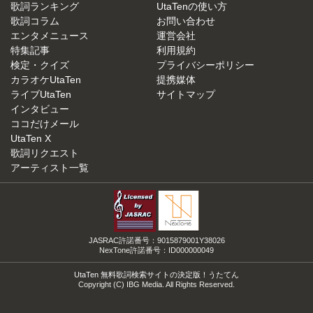
歌詞ランキング
UtaTenの使い方
歌詞コラム
お問い合わせ
エンタメニュース
運営会社
特集記事
利用規約
検定・クイズ
プライバシーポリシー
カラオケUtaTen
提携媒体
ライブUtaTen
サイトマップ
インタビュー
ココだけメール
UtaTen X
歌詞リクエスト
アーティスト一覧
JASRAC許諾番号：9015879001Y38026
NexTone許諾番号：ID000000049
UtaTen 無料歌詞検索サイトの決定版！うたてん
Copyright (C) IBG Media. All Rights Reserved.