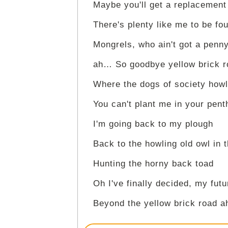
Maybe you'll get a replacement
There's plenty like me to be fo
Mongrels, who ain't got a penn
ah… So goodbye yellow brick r
Where the dogs of society howl
You can't plant me in your pen
I'm going back to my plough
Back to the howling old owl in
Hunting the horny back toad
Oh I've finally decided, my futu
Beyond the yellow brick road 