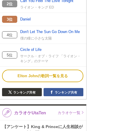
Can You Feel The Love Tonight
2位
ライオン・キング ED
Daniel
3位
Don't Let The Sun Go Down On Me
4位
僕の瞳に小さな太陽
Circle of Life
5位
サークル・オブ・ライフ 「ライオン・
キング」のテーマ
Elton Johnの歌詞一覧を見る
ランキング共有
ランキング共有
カラオケUtaTen
カラオケ一覧
【アンケート】King & Princeに人生相談が