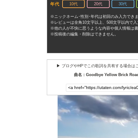
10代
20代
30代
年代
※ニックネーム･性別･年代は初回のみ入力でき
※レビューは全角10文字以上、500文字以内で
※他の人が不快に思うような内容や個人情報は
※投稿後の編集・削除はできません。
▶︎ ブログやHPでこの歌詞を共有する場合は
曲名：Goodbye Yellow Brick Roa