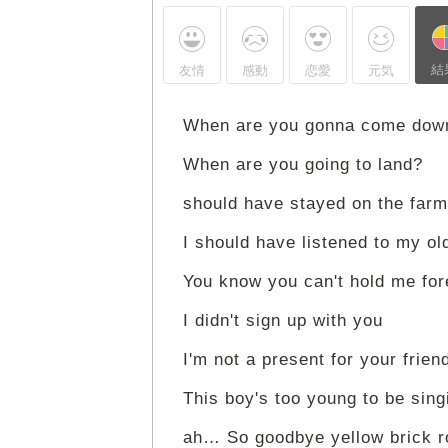
結
友情
感動
恋愛
元気
When are you gonna come dow
When are you going to land?
should have stayed on the farm
I should have listened to my o
You know you can't hold me for
I didn't sign up with you
I'm not a present for your frien
This boy's too young to be sing
ah… So goodbye yellow brick r