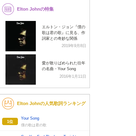
Elton Johnの特集
K-POP
演歌・歌謡
バンド
洋楽
エルトン・ジョン『僕の
歌は君の歌』に見る、作
VTuber
ディズニー
詞家との奇妙な関係
2019年9月8日
愛が散りばめられた往年
の名曲・Your Song
2016年1月11日
Elton Johnの人気歌詞ランキング
Your Song
1位
僕の歌は君の歌