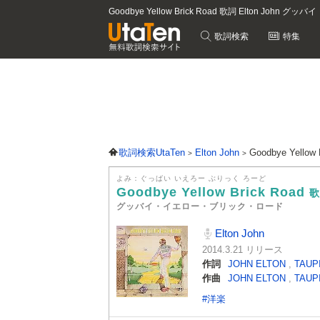
Goodbye Yellow Brick Road 歌詞 Elton J
歌詞検索
特集
歌詞検索UtaTen
Elton John
Goodbye Yellow
よみ：ぐっばい いえろー ぶりっく ろーど
Goodbye Yellow Brick Road
歌
グッバイ・イエロー・ブリック・ロード
Elton John
2014.3.21 リリース
作詞
JOHN ELTON
,
TAUP
作曲
JOHN ELTON
,
TAUP
#洋楽