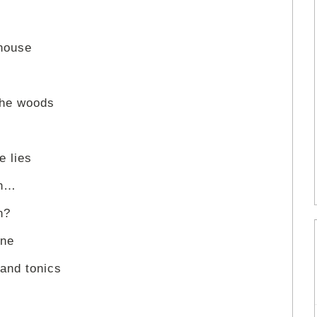
thouse
 the woods
e lies
ah…
n?
ane
 and tonics