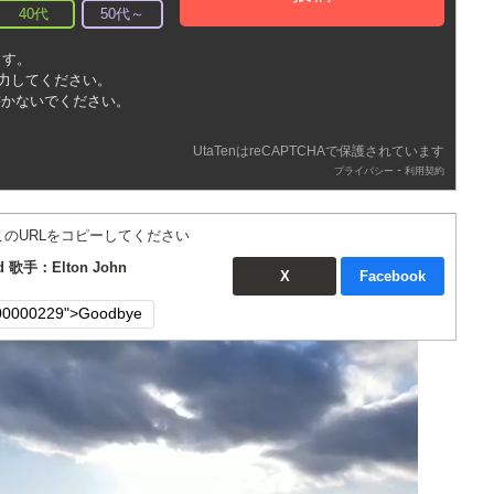
40代
50代～
ます。
入力してください。
書かないでください。
UtaTenはreCAPTCHAで保護されています
-
プライバシー
利用契約
このURLをコピーしてください
d 歌手：Elton John
X
Facebook