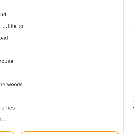
und
y …like to
oad
thouse
 the woods
re lies
ah…