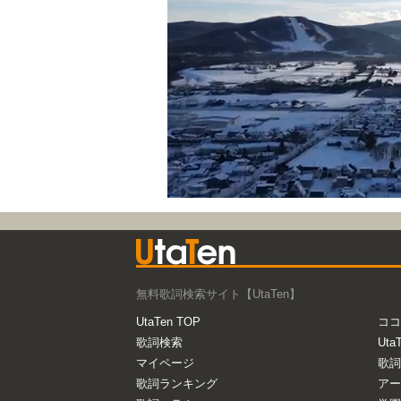
無料歌詞検索サイト【UtaTen】
UtaTen TOP
ココ
歌詞検索
Uta
マイページ
歌詞
歌詞ランキング
アー