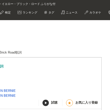
ohn グッバイ・イエロー・ブリック・ロード ふりがな付
検定
ランキング
タグ
ニュース
カラオケ
 Brick Road歌詞
詞
IN BERNIE
IN BERNIE
試聴
お気に入り登録
★