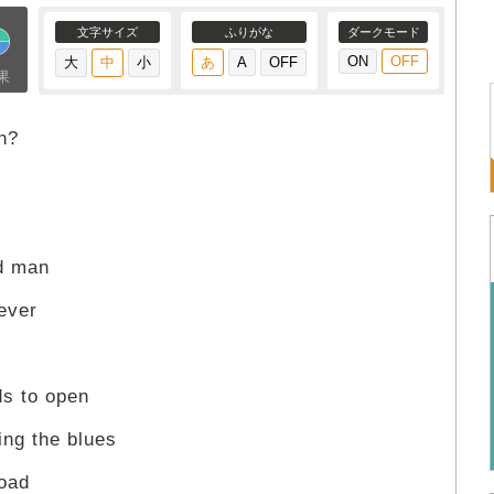
文字サイズ
ふりがな
ダークモード
果
n?
ld man
ever
ds to open
ing the blues
oad