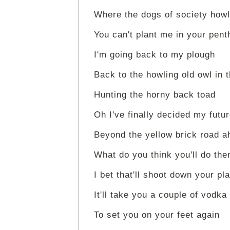
Where the dogs of society howl
You can't plant me in your pen
I'm going back to my plough
Back to the howling old owl in
Hunting the horny back toad
Oh I've finally decided my futur
Beyond the yellow brick road 
What do you think you'll do the
I bet that'll shoot down your pl
It'll take you a couple of vodka
To set you on your feet again