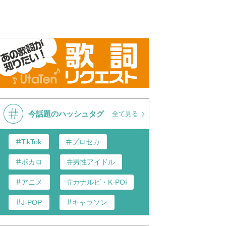
今話題のハッシュタグ
全て見る
TikTok
プロセカ
ボカロ
男性アイドル
アニメ
カナルビ・K-POP和訳
J-POP
キャラソン
あんスタ
歌い手