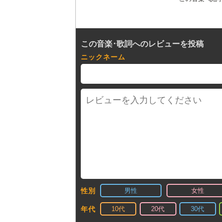
この音楽･歌詞へのレビューを投稿
ニックネーム
男性
女性
性別
10代
20代
30代
年代