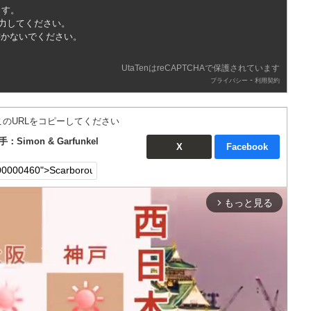
ます。
入力してください。
書かないでください。
UtaTenはreCAPTCHAで保護されています
-
プライバシー
利用契約
このURLをコピーしてください
手：Simon & Garfunkel
X
Facebook
もっと見る
arrow_forward_ios