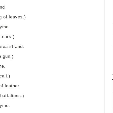
and
g of leaves.)
hyme.
tears.)
 sea strand.
a gun.)
ne.
all.)
of leather
battalions.)
hyme.