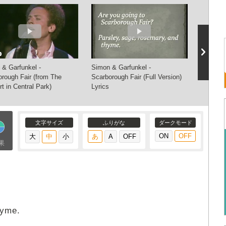
 & Garfunkel -
Simon & Garfunkel -
Simon &
orough Fair (from The
Scarborough Fair (Full Version)
Williams
t in Central Park)
Lyrics
Fair/Cant
文字サイズ
ふりがな
ダークモード
果
hyme.