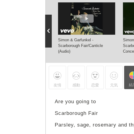
on & Garfunkel w. Andy
Simon & Garfunkel -
Simon
liams Scarborough Fair 1968
Scarborough Fair/Canticle
Scarb
eo BBC Duets with...Andy
(Audio)
Concer
liams 2009
結
友情
感動
恋愛
元気
Are you going to
Scarborough Fair
Parsley, sage, rosemary and t