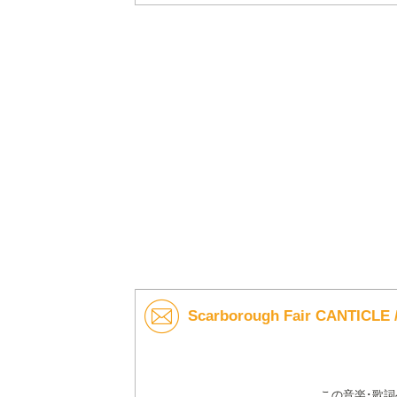
Scarborough Fair CANTIC
この音楽･歌