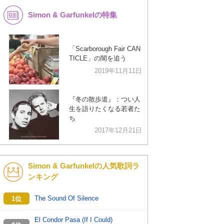
Simon & Garfunkelの特集
K-POP
演歌・歌謡
バンド
洋楽
「Scarborough Fair CAN
VTuber
ディズニー
TICLE」の闇を追う
2019年11月11日
『冬の散歩道』：つい人
生を語りたくなる若者た
ち
2017年12月21日
Simon & Garfunkelの人気歌詞ラ
ンキング
The Sound Of Silence
1位
El Condor Pasa (If I Could)