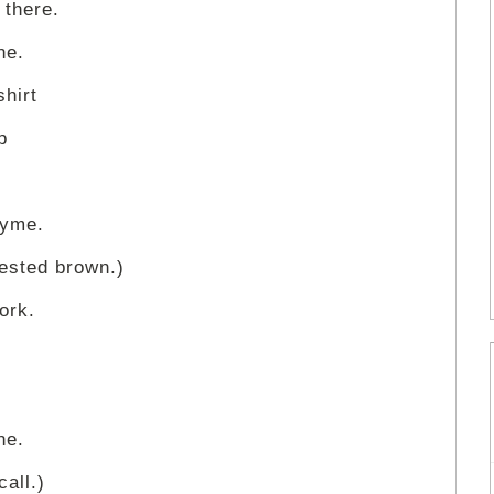
there.
ne.
hirt
p
hyme.
ested brown.)
ork.
ne.
all.)