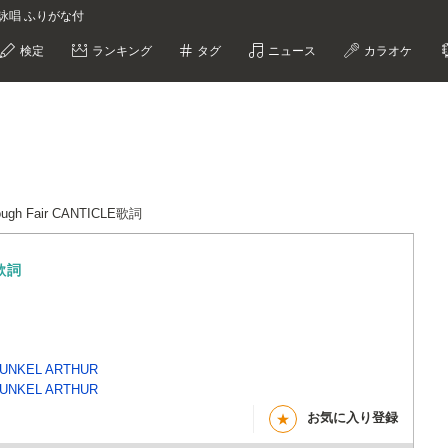
nkel 詠唱 ふりがな付
検定
ランキング
タグ
ニュース
カラオケ
ough Fair CANTICLE歌詞
歌詞
UNKEL ARTHUR
UNKEL ARTHUR
お気に入り登録
★