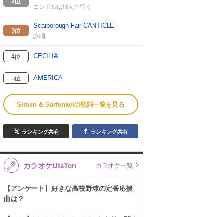
2位
コンドルは飛んで行く
Scarborough Fair CANTICLE
3位
詠唱
CECILIA
4位
AMERICA
5位
Simon & Garfunkelの歌詞一覧を見る
ランキング共有
ランキング共有
カラオケUtaTen
カラオケ一覧
【アンケート】好きな高校野球の定番応援
曲は？