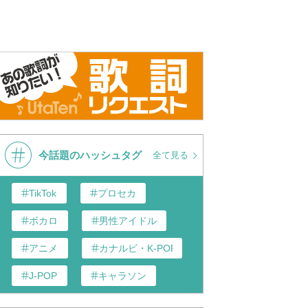
 Garfunkel, Andy
Simon & Garfunkel w. Andy
Simon & Ga
 - Scarborough
Williams Scarborough Fair 1968
Scarboroug
icle - Live
Video BBC Duets with...Andy
(Audio)
Williams 2009
今話題のハッシュタグ
全て見る
TikTok
プロセカ
ボカロ
男性アイドル
アニメ
カナルビ・K-POP和訳
J-POP
キャラソン
あんスタ
歌い手