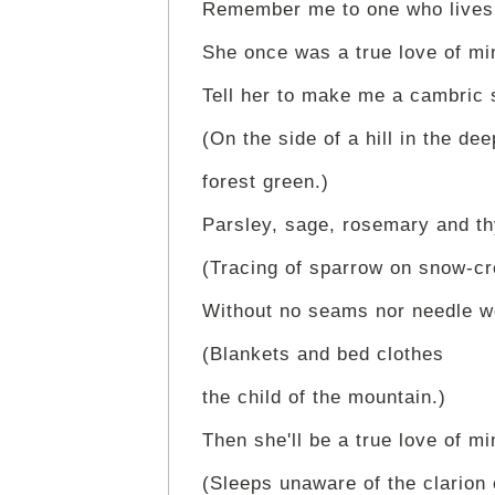
Remember me to one who lives 
She once was a true love of mi
Tell her to make me a cambric s
(On the side of a hill in the dee
forest green.)
Parsley, sage, rosemary and t
(Tracing of sparrow on snow-cr
Without no seams nor needle w
(Blankets and bed clothes
the child of the mountain.)
Then she'll be a true love of mi
(Sleeps unaware of the clarion c