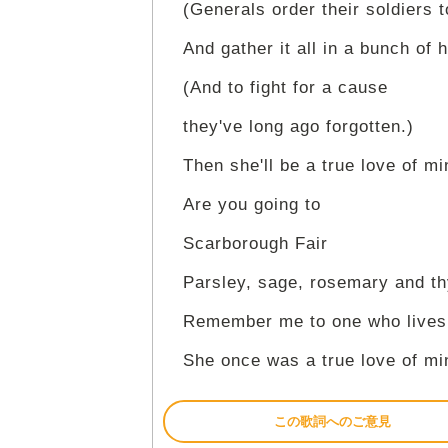
(Generals order their soldiers to
And gather it all in a bunch of 
(And to fight for a cause
they've long ago forgotten.)
Then she'll be a true love of mi
Are you going to
Scarborough Fair
Parsley, sage, rosemary and t
Remember me to one who lives 
She once was a true love of mi
この歌詞へのご意見