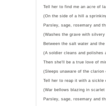
Tell her to find me an acre of l
(On the side of a hill a sprinkin
Parsley, sage, rosemary and t
(Washes the grave with silvery 
Between the salt water and the
(A soldier cleans and polishes 
Then she'll be a true love of mi
(Sleeps unaware of the clarion c
Tell her to reap it with a sickle 
(War bellows blazing in scarlet 
Parsley, sage, rosemary and t