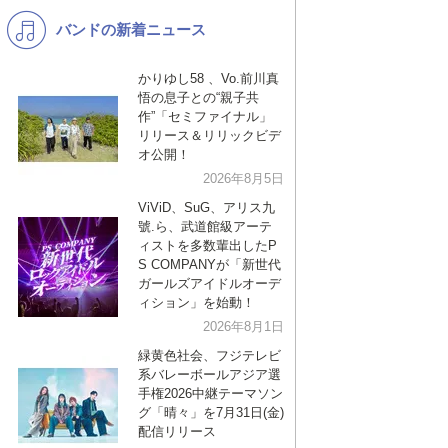
バンドの新着ニュース
K-POP
バンド
演歌・歌謡
洋楽
かりゆし58 、Vo.前川真
悟の息子との“親子共
VTuber
ディズニー
作”「セミファイナル」
リリース＆リリックビデ
オ公開！
2026年8月5日
ViViD、SuG、アリス九
號.ら、武道館級アーテ
ィストを多数輩出したP
S COMPANYが「新世代
ガールズアイドルオーデ
ィション」を始動！
2026年8月1日
緑黄色社会、フジテレビ
系バレーボールアジア選
手権2026中継テーマソン
グ「晴々」を7月31日(金)
配信リリース