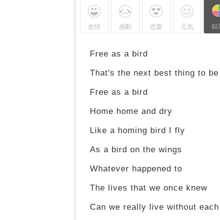
結
友情
感動
恋愛
元気
Free as a bird
That's the next best thing to be
Free as a bird
Home home and dry
Like a homing bird I fly
As a bird on the wings
Whatever happened to
The lives that we once knew
Can we really live without each