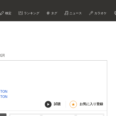
検定
ランキング
タグ
ニュース
カラオケ
d歌詞
STON
STON
試聴
お気に入り登録
★