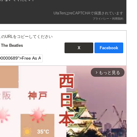
UtaTenはreCAPTCHAで保護されています
-
プライバシー
利用契約
このURLをコピーしてください
he Beatles
X
Facebook
もっと見る
arrow_forward_ios