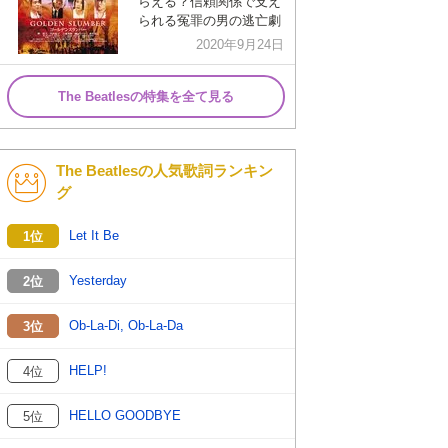
らえる？信頼関係で支え
られる冤罪の男の逃亡劇
2020年9月24日
The Beatlesの特集を全て見る
The Beatlesの人気歌詞ランキン
グ
Let It Be
1位
Yesterday
2位
Ob-La-Di, Ob-La-Da
3位
HELP!
4位
HELLO GOODBYE
5位