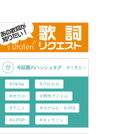
今話題のハッシュタグ
全て見る
TikTok
プロセカ
ボカロ
男性アイドル
アニメ
カナルビ・K-POP和訳
J-POP
キャラソン
あんスタ
歌い手