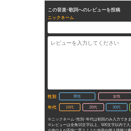
この音楽･歌詞へのレビューを投稿
ニックネーム
男性
女性
性別
10代
20代
30代
年代
※ニックネーム･性別･年代は初回のみ入力でき
※レビューは全角10文字以上、500文字以内で
※他の人が不快に思うような内容や個人情報は