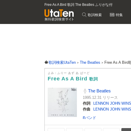
Free As A Bird 歌詞 The Beatles ふりがな付
歌詞検索
特集
歌詞検索UtaTen
The Beatles
Free As A Bir
よみ：ふりー あず あ ばーど
Free As A Bird
歌詞
The Beatles
1995.12.31 リリース
作詞
LENNON JOHN WIN
作曲
LENNON JOHN WIN
#バンド