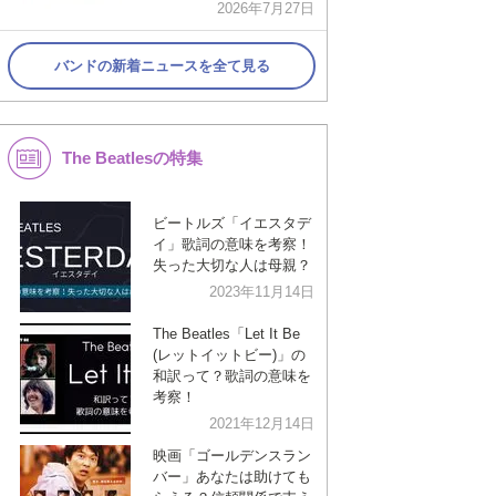
2026年7月27日
バンドの新着ニュースを全て見る
The Beatlesの特集
ビートルズ「イエスタデ
イ」歌詞の意味を考察！
失った大切な人は母親？
2023年11月14日
The Beatles「Let It Be
(レットイットビー)」の
和訳って？歌詞の意味を
考察！
2021年12月14日
映画「ゴールデンスラン
バー」あなたは助けても