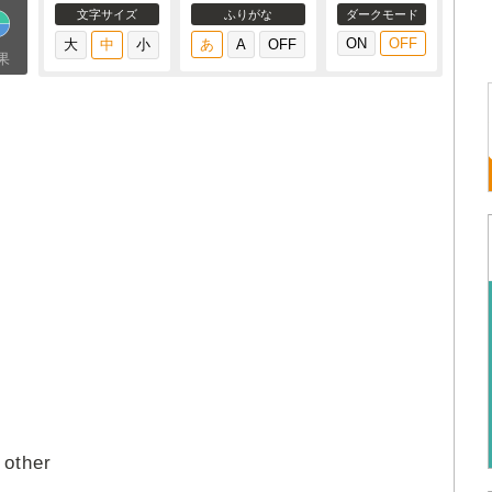
文字サイズ
ふりがな
ダークモード
果
 other