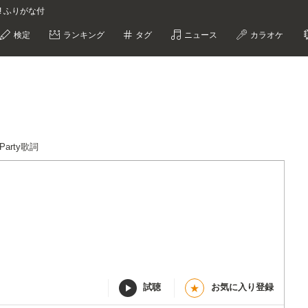
大王! ふりがな付
検定
ランキング
タグ
ニュース
カラオケ
e Party歌詞
試聴
お気に入り登録
★