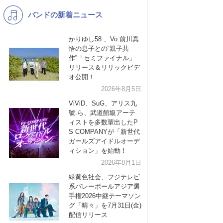
バンドの新着ニュース
K-POP
バンド
演歌・歌謡
洋楽
かりゆし58 、Vo.前川真
悟の息子との“親子共
VTuber
ディズニー
作”「セミファイナル」
リリース＆リリックビデ
オ公開！
2026年8月5日
ViViD、SuG、アリス九
號.ら、武道館級アーテ
ィストを多数輩出したP
S COMPANYが「新世代
ガールズアイドルオーデ
ィション」を始動！
2026年8月1日
緑黄色社会、フジテレビ
系バレーボールアジア選
手権2026中継テーマソン
グ「晴々」を7月31日(金)
配信リリース