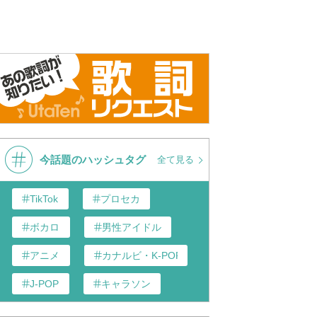
今話題のハッシュタグ
全て見る
TikTok
プロセカ
ボカロ
男性アイドル
アニメ
カナルビ・K-POP和訳
J-POP
キャラソン
あんスタ
歌い手