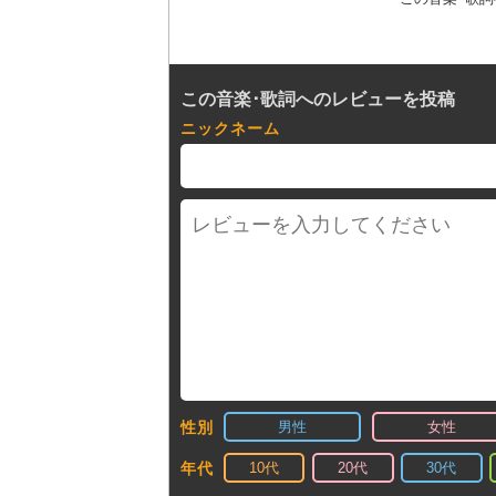
この音楽･歌詞へのレビューを投稿
ニックネーム
男性
女性
性別
10代
20代
30代
年代