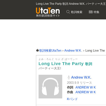
Long Live The Party 歌詞 Andrew W.K. パーティー
歌詞検索
特集
歌詞検索UtaTen
Andrew W.K.
Long Live Th
よみ：ろんぐ りぶ ざ ぱーてぃー
Long Live The Party
歌詞
パーティー大王!
Andrew W.K.
2003.9.9 リリース
作詞
ANDREW W K
作曲
ANDREW W K
#バンド