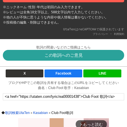
※ニックネーム･性別･年代は初回のみ入力できます。
※レビューは全角10文字以上、500文字以内で入力してください。
※他の人が不快に思うような内容や個人情報は書かないでください。
※投稿後の編集・削除はできません。
UtaTenはreCAPTCHAで保護されています
-
プライバシー
利用契約
歌詞の間違いなどのご指摘はこちら
この歌詞へのご意見
X
Facebook
LINE
ブログやHPでこの歌詞を共有する場合はこのURLをコピーしてください
曲名：Club Foot 歌手：Kasabian
歌詞検索UtaTen
Kasabian
Club Foot歌詞
もっと読む
arrow_forward_ios