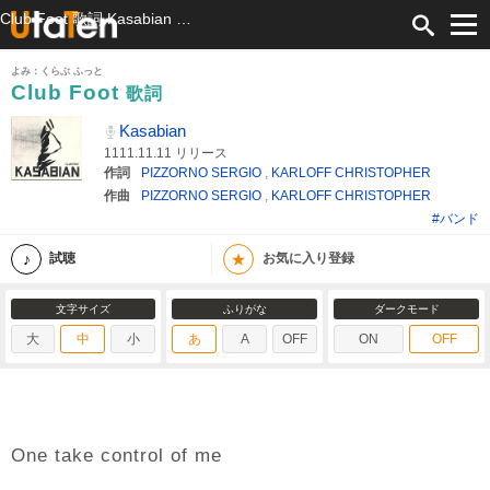
Club Foot 歌詞 Kasabian ふりがな付
よみ：くらぶ ふっと
Club Foot
歌詞
Kasabian
1111.11.11 リリース
作詞
PIZZORNO SERGIO
,
KARLOFF CHRISTOPHER
作曲
PIZZORNO SERGIO
,
KARLOFF CHRISTOPHER
#バンド
★
試聴
お気に入り登録
文字サイズ
ふりがな
ダークモード
大
中
小
あ
A
OFF
ON
OFF
One take control of me