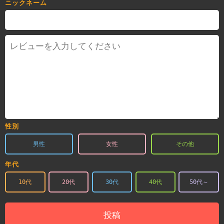
ニックネーム
性別
男性
女性
その他
年代
10代
20代
30代
40代
50代～
投稿