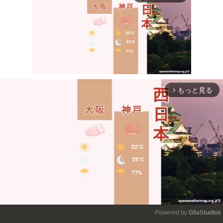
もっと見る
arrow_forward_ios
Mute
Powered by 
GliaStudios