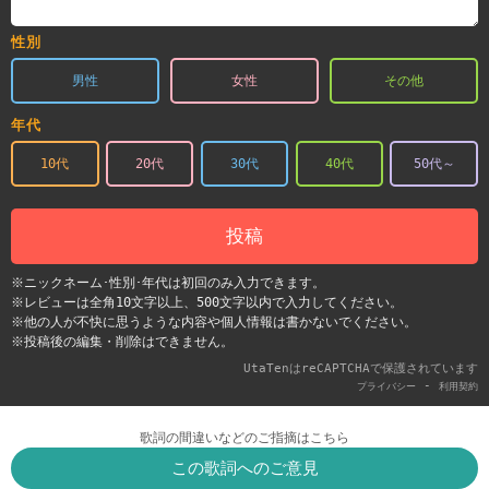
性別
男性
女性
その他
年代
10代
20代
30代
40代
50代～
投稿
※ニックネーム･性別･年代は初回のみ入力できます。
※レビューは全角10文字以上、500文字以内で入力してください。
※他の人が不快に思うような内容や個人情報は書かないでください。
※投稿後の編集・削除はできません。
UtaTenはreCAPTCHAで保護されています
-
プライバシー
利用契約
歌詞の間違いなどのご指摘はこちら
この歌詞へのご意見