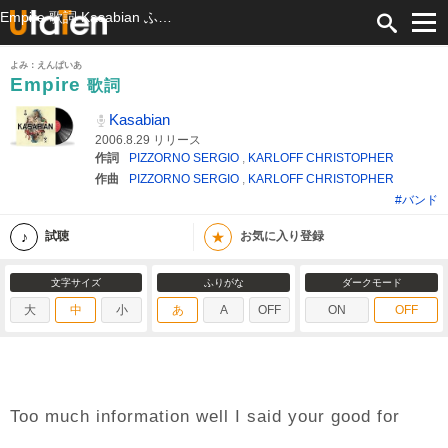
Empire 歌詞 Kasabian ふりがな付
よみ：えんぱいあ
Empire
歌詞
Kasabian
2006.8.29 リリース
作詞
PIZZORNO SERGIO
,
KARLOFF CHRISTOPHER
作曲
PIZZORNO SERGIO
,
KARLOFF CHRISTOPHER
#バンド
★
試聴
お気に入り登録
文字サイズ
ふりがな
ダークモード
大
中
小
あ
A
OFF
ON
OFF
Too much information well I said your good for