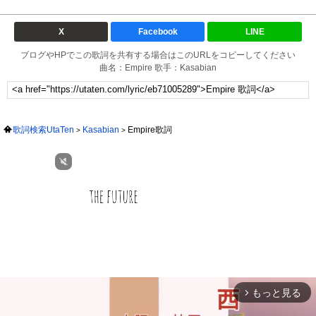
X
Facebook
LINE
ブログやHPでこの歌詞を共有する場合はこのURLをコピーしてください
曲名：Empire 歌手：Kasabian
歌詞検索UtaTen
Kasabian
Empire歌詞
もっと見る
arrow_forward_ios