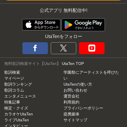
公式アプリ 無料配信中!
UtaTenをフォロー
無料歌詞検索サイト【UtaTen】
UtaTen TOP
歌詞検索
学園祭にアーティストを呼びた
マイページ
い
歌詞ランキング
UtaTenの使い方
歌詞コラム
お問い合わせ
エンタメニュース
運営会社
特集記事
利用規約
検定・クイズ
プライバシーポリシー
カラオケUtaTen
提携媒体
ライブUtaTen
サイトマップ
インタビュー