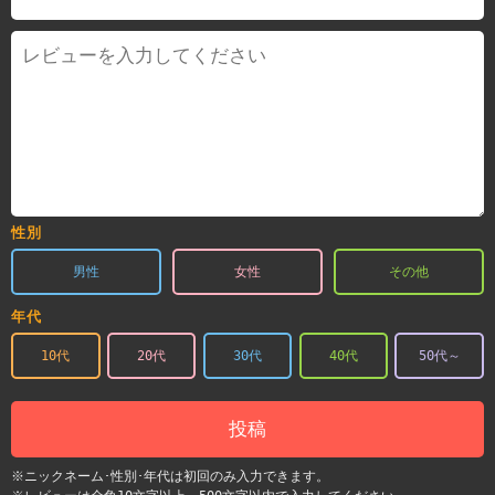
性別
男性
女性
その他
年代
10代
20代
30代
40代
50代～
投稿
※ニックネーム･性別･年代は初回のみ入力できます。