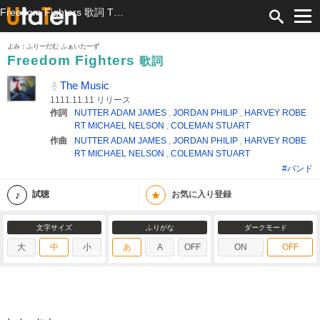
Freedom Fighters 歌詞 The Music ふりがな付
よみ：ふりーだむ ふぁいたーず
Freedom Fighters
歌詞
The Music
1111.11.11 リリース
作詞
NUTTER ADAM JAMES
,
JORDAN PHILIP
,
HARVEY ROBE
RT MICHAEL NELSON
,
COLEMAN STUART
作曲
NUTTER ADAM JAMES
,
JORDAN PHILIP
,
HARVEY ROBE
RT MICHAEL NELSON
,
COLEMAN STUART
#バンド
★
試聴
お気に入り登録
文字サイズ
ふりがな
ダークモード
大
中
小
あ
A
OFF
ON
OFF