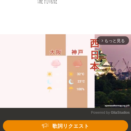
もっと見る
arrow_forward_ios
Powered by 
GliaStudios
Mute
歌詞リクエスト