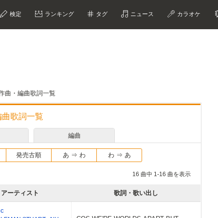
検定
ランキング
タグ
ニュース
カラオケ
詞・作曲・編曲歌詞一覧
・編曲歌詞一覧
編曲
発売古順
あ ⇒ わ
わ ⇒ あ
16 曲中 1-16 曲を表示
アーティスト
歌詞・歌い出し
ic