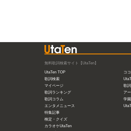
無料歌詞検索サイト【UtaTen】
UtaTen TOP
ココ
歌詞検索
Uta
マイページ
歌詞
歌詞ランキング
アー
歌詞コラム
学園
エンタメニュース
Ut
特集記事
検定・クイズ
カラオケUtaTen