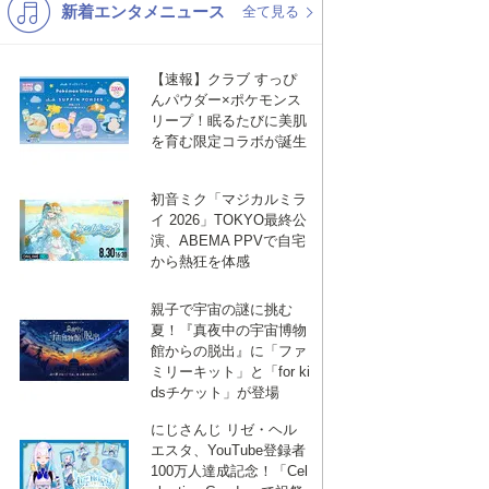
新着エンタメニュース
K-POP
演歌・歌謡
全て見る
MICHAEL NELSON
バンド
洋楽
MICHAEL NELSON
【速報】クラブ すっぴ
VTuber
ディズニー
んパウダー×ポケモンス
リープ！眠るたびに美肌
ES
,
JORDAN PHILIP
を育む限定コラボが誕生
ES
,
JORDAN PHILIP
初音ミク「マジカルミラ
MICHAEL NELSON
イ 2026」TOKYO最終公
MICHAEL NELSON
演、ABEMA PPVで自宅
から熱狂を体感
MICHAEL NELSON
MICHAEL NELSON
親子で宇宙の謎に挑む
夏！『真夜中の宇宙博物
館からの脱出』に「ファ
MICHAEL NELSON
ミリーキット」と「for ki
MICHAEL NELSON
dsチケット」が登場
にじさんじ リゼ・ヘル
MICHAEL NELSON
エスタ、YouTube登録者
MICHAEL NELSON
100万人達成記念！「Cel