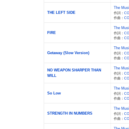
The Mus
THE LEFT SIDE
作詞：
CO
作曲：
CO
The Mus
FIRE
作詞：
CO
作曲：
CO
The Mus
Getaway (Slow Version)
作詞：
CO
作曲：
CO
The Mus
NO WEAPON SHARPER THAN
作詞：
CO
WILL
作曲：
CO
The Mus
So Low
作詞：
CO
作曲：
CO
The Mus
STRENGTH IN NUMBERS
作詞：
CO
作曲：
CO
The Mus