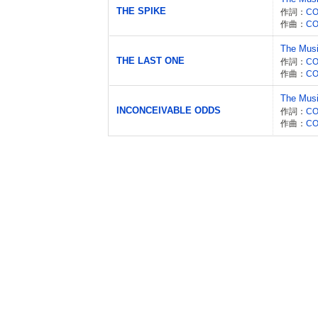
THE SPIKE
作詞：
CO
作曲：
CO
The Mus
THE LAST ONE
作詞：
CO
作曲：
CO
The Mus
INCONCEIVABLE ODDS
作詞：
CO
作曲：
CO