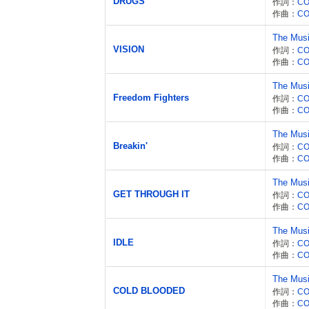
DRUGS
作詞：
CO
作曲：
CO
The Mus
VISION
作詞：
CO
作曲：
CO
The Mus
Freedom Fighters
作詞：
CO
作曲：
CO
The Mus
Breakin'
作詞：
CO
作曲：
CO
The Mus
GET THROUGH IT
作詞：
CO
作曲：
CO
The Mus
IDLE
作詞：
CO
作曲：
CO
The Mus
COLD BLOODED
作詞：
CO
作曲：
CO