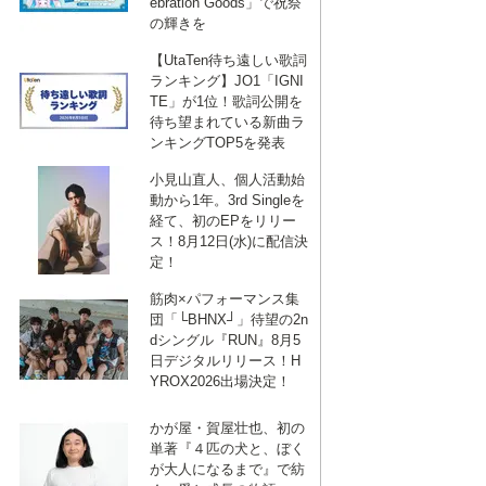
ebration Goods」で祝祭
MICHAEL NELSON
の輝きを
MICHAEL NELSON
【UtaTen待ち遠しい歌詞
ランキング】JO1「IGNI
MICHAEL NELSON
TE」が1位！歌詞公開を
MICHAEL NELSON
待ち望まれている新曲ラ
ンキングTOP5を発表
MICHAEL NELSON
小見山直人、個人活動始
MICHAEL NELSON
動から1年。3rd Singleを
経て、初のEPをリリー
ス！8月12日(水)に配信決
定！
筋肉×パフォーマンス集
団「└BHNX┘」待望の2n
dシングル『RUN』8月5
日デジタルリリース！H
YROX2026出場決定！
かが屋・賀屋壮也、初の
単著『４匹の犬と、ぼく
が大人になるまで』で紡