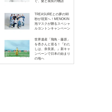
ぐ、愛と成長の物語
TREASUREとの夢の90
秒が現実へ！MENOKIN
泡マスクが贈るスペシャ
ルヨントンキャンペーン
世界遺産「飛鳥・藤原」
を杏さんと巡る！『わた
しは、奈良派。』新キャ
ンペーンで日本の始まり
の地へ