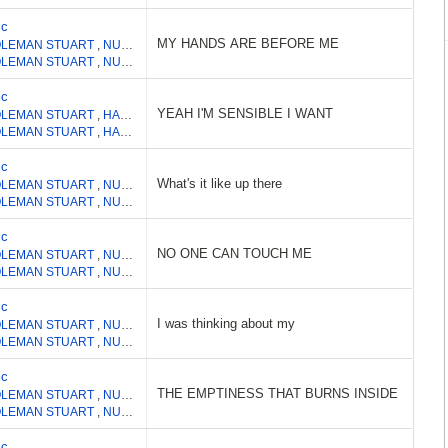
ic
MY HANDS ARE BEFORE ME
LEMAN STUART
,
NUTTER ADAM JAMES
,
JORDAN PHILIP
,
HARVEY ROBERT 
LEMAN STUART
,
NUTTER ADAM JAMES
,
JORDAN PHILIP
,
HARVEY ROBERT 
ic
YEAH I'M SENSIBLE I WANT
LEMAN STUART
,
HARVEY ROBERT MICHAEL NELSON
,
NUTTER ADAM JAM
LEMAN STUART
,
HARVEY ROBERT MICHAEL NELSON
,
NUTTER ADAM JAM
ic
What's it like up there
LEMAN STUART
,
NUTTER ADAM JAMES
,
JORDAN PHILIP
,
HARVEY ROBERT 
LEMAN STUART
,
NUTTER ADAM JAMES
,
JORDAN PHILIP
,
HARVEY ROBERT 
ic
NO ONE CAN TOUCH ME
LEMAN STUART
,
NUTTER ADAM JAMES
,
JORDAN PHILIP
,
HARVEY ROBERT 
LEMAN STUART
,
NUTTER ADAM JAMES
,
JORDAN PHILIP
,
HARVEY ROBERT 
ic
I was thinking about my
LEMAN STUART
,
NUTTER ADAM JAMES
,
JORDAN PHILIP
,
HARVEY ROBERT 
LEMAN STUART
,
NUTTER ADAM JAMES
,
JORDAN PHILIP
,
HARVEY ROBERT 
ic
THE EMPTINESS THAT BURNS INSIDE
LEMAN STUART
,
NUTTER ADAM JAMES
,
JORDAN PHILIP
,
HARVEY ROBERT 
LEMAN STUART
,
NUTTER ADAM JAMES
,
JORDAN PHILIP
,
HARVEY ROBERT 
ic