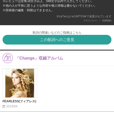
※レビューは全角10文字以上、500文字以内で入力してください。
※他の人が不快に思うような内容や個人情報は書かないでください。
※投稿後の編集・削除はできません。
UtaTenはreCAPTCHAで保護されています
-
プライバシー
利用契約
歌詞の間違いなどのご指摘はこちら
この歌詞へのご意見
「Change」収録アルバム
FEARLESS(フィアレス)
2015/04