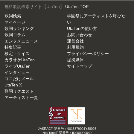
無料歌詞検索サイト【UtaTen】
UtaTen TOP
歌詞検索
学園祭にアーティストを呼びた
マイページ
い
歌詞ランキング
UtaTenの使い方
歌詞コラム
お問い合わせ
エンタメニュース
運営会社
特集記事
利用規約
検定・クイズ
プライバシーポリシー
カラオケUtaTen
提携媒体
ライブUtaTen
サイトマップ
インタビュー
ココだけメール
UtaTen X
歌詞リクエスト
アーティスト一覧
JASRAC許諾番号：9015879001Y38026
NexTone許諾番号：ID000000049