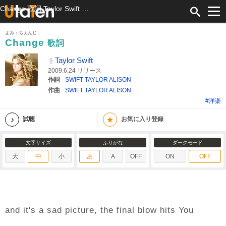
Change 歌詞 Taylor Swift ふりがな付
よみ：ちぇんじ
Change
歌詞
Taylor Swift
2009.6.24 リリース
作詞
SWIFT TAYLOR ALISON
作曲
SWIFT TAYLOR ALISON
#洋楽
★
試聴
お気に入り登録
文字サイズ
ふりがな
ダークモード
大
中
小
あ
A
OFF
ON
OFF
and it's a sad picture, the final blow hits You