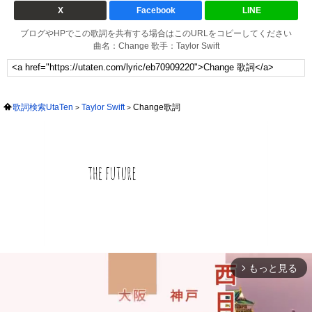
X
Facebook
LINE
ブログやHPでこの歌詞を共有する場合はこのURLをコピーしてください
曲名：Change 歌手：Taylor Swift
歌詞検索UtaTen
Taylor Swift
Change歌詞
もっと見る
arrow_forward_ios