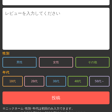
性別
男性
女性
その他
年代
10代
20代
30代
40代
50代～
投稿
※ニックネーム･性別･年代は初回のみ入力できます。