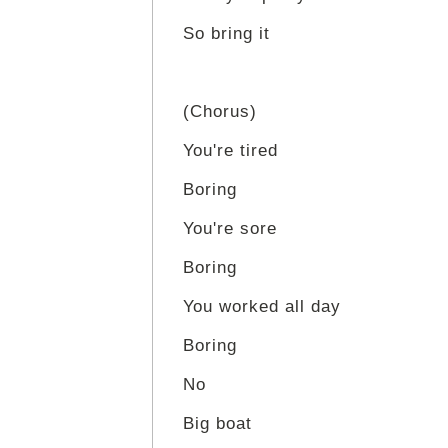
So bring it
(Chorus)
You're tired
Boring
You're sore
Boring
You worked all day
Boring
No
Big boat