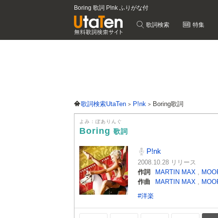
Boring 歌詞 P!nk ふりがな付
歌詞検索
特集
歌詞検索UtaTen
P!nk
Boring歌詞
よみ：ぼありんぐ
Boring
歌詞
P!nk
2008.10.28 リリース
作詞
MARTIN MAX
,
MOOR
作曲
MARTIN MAX
,
MOOR
#洋楽