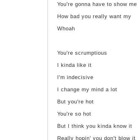
You're gonna have to show me
How bad you really want my
Whoah
You're scrumptious
I kinda like it
I'm indecisive
I change my mind a lot
But you're hot
You're so hot
But I think you kinda know it
Really hopin' you don't blow it