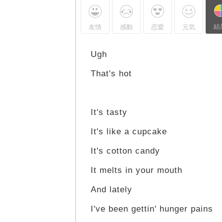
結
友情
感動
恋愛
元気
Ugh
That's hot
It's tasty
It's like a cupcake
It's cotton candy
It melts in your mouth
And lately
I've been gettin' hunger pains