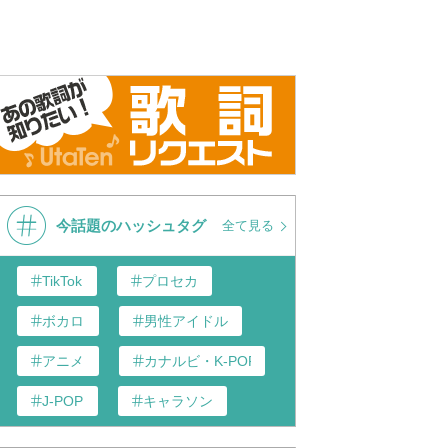
今話題のハッシュタグ
全て見る
TikTok
プロセカ
ボカロ
男性アイドル
アニメ
カナルビ・K-POP和訳
J-POP
キャラソン
あんスタ
歌い手