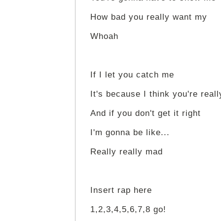
How bad you really want my
Whoah
If I let you catch me
It's because I think you're reall
And if you don't get it right
I'm gonna be like...
Really really mad
Insert rap here
1,2,3,4,5,6,7,8 go!