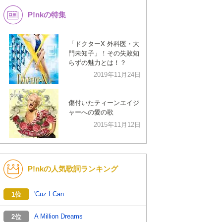
P!nkの特集
K-POP
演歌・歌謡
バンド
洋楽
「ドクターX 外科医・大
門未知子」！その失敗知
VTuber
ディズニー
らずの魅力とは！？
2019年11月24日
傷付いたティーンエイジ
ャーへの愛の歌
2015年11月12日
P!nkの人気歌詞ランキング
'Cuz I Can
1位
A Million Dreams
2位