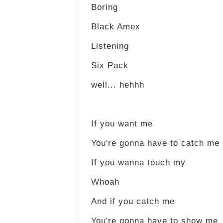
Boring
Black Amex
Listening
Six Pack
well... hehhh
If you want me
You're gonna have to catch me
If you wanna touch my
Whoah
And if you catch me
You're gonna have to show me