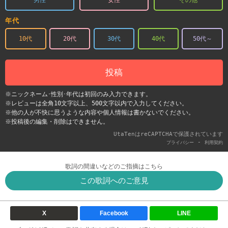
男性
女性
その他
年代
10代
20代
30代
40代
50代～
投稿
※ニックネーム･性別･年代は初回のみ入力できます。
※レビューは全角10文字以上、500文字以内で入力してください。
※他の人が不快に思うような内容や個人情報は書かないでください。
※投稿後の編集・削除はできません。
UtaTenはreCAPTCHAで保護されています
-
プライバシー
利用契約
歌詞の間違いなどのご指摘はこちら
この歌詞へのご意見
X
Facebook
LINE