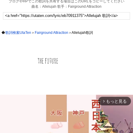
ブログやHPでこの歌詞を共有する場合はこのURLをコピーしてください
曲名：Allelujah 歌手：Fairground Attraction
歌詞検索UtaTen
Fairground Attraction
Allelujah歌詞
もっと見る
arrow_forward_ios