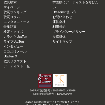
歌詞検索
学園祭にアーティストを呼びた
マイページ
い
歌詞ランキング
UtaTenの使い方
歌詞コラム
お問い合わせ
エンタメニュース
運営会社
特集記事
利用規約
検定・クイズ
プライバシーポリシー
カラオケUtaTen
提携媒体
ライブUtaTen
サイトマップ
インタビュー
ココだけメール
UtaTen X
歌詞リクエスト
アーティスト一覧
JASRAC許諾番号：9015879001Y38026
NexTone許諾番号：ID000000049
UtaTen 無料歌詞検索サイトの決定版！うたてん