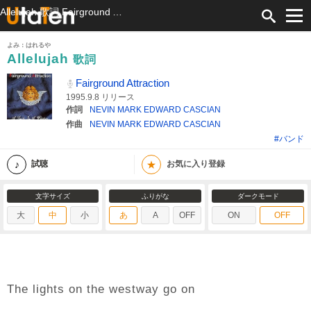
Allelujah 歌詞 Fairground Attraction ふりがな付
よみ：はれるや
Allelujah
歌詞
Fairground Attraction
1995.9.8 リリース
作詞
NEVIN MARK EDWARD CASCIAN
作曲
NEVIN MARK EDWARD CASCIAN
#バンド
★
試聴
お気に入り登録
文字サイズ
ふりがな
ダークモード
大
中
小
あ
A
OFF
ON
OFF
The lights on the westway go on