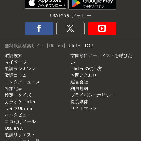
UtaTenをフォロー
無料歌詞検索サイト【UtaTen】
UtaTen TOP
歌詞検索
学園祭にアーティストを呼びた
マイページ
い
歌詞ランキング
UtaTenの使い方
歌詞コラム
お問い合わせ
エンタメニュース
運営会社
特集記事
利用規約
検定・クイズ
プライバシーポリシー
カラオケUtaTen
提携媒体
ライブUtaTen
サイトマップ
インタビュー
ココだけメール
UtaTen X
歌詞リクエスト