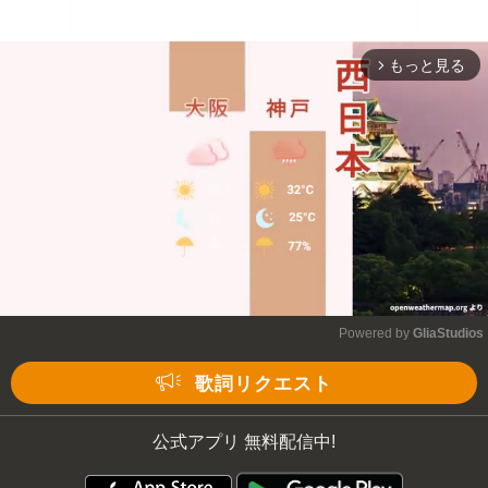
もっと見る
arrow_forward_ios
Powered by 
GliaStudios
Mute
歌詞リクエスト
公式アプリ 無料配信中!