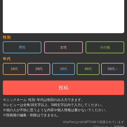
性別
男性
女性
その他
年代
10代
20代
30代
40代
50代～
投稿
※ニックネーム･性別･年代は初回のみ入力できます。
※レビューは全角10文字以上、500文字以内で入力してください。
※他の人が不快に思うような内容や個人情報は書かないでください。
※投稿後の編集・削除はできません。
UtaTenはreCAPTCHAで保護されています
-
プライバシー
利用契約