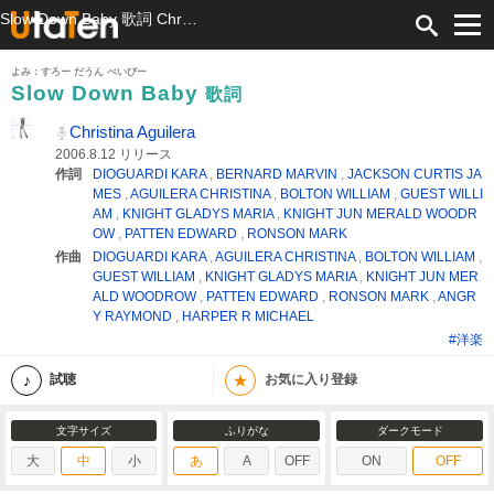
Slow Down Baby 歌詞 Christina Aguilera ふりがな付
よみ：すろー だうん べいびー
Slow Down Baby
歌詞
Christina Aguilera
2006.8.12 リリース
作詞
DIOGUARDI KARA
,
BERNARD MARVIN
,
JACKSON CURTIS JA
MES
,
AGUILERA CHRISTINA
,
BOLTON WILLIAM
,
GUEST WILLI
AM
,
KNIGHT GLADYS MARIA
,
KNIGHT JUN MERALD WOODR
OW
,
PATTEN EDWARD
,
RONSON MARK
作曲
DIOGUARDI KARA
,
AGUILERA CHRISTINA
,
BOLTON WILLIAM
,
GUEST WILLIAM
,
KNIGHT GLADYS MARIA
,
KNIGHT JUN MER
ALD WOODROW
,
PATTEN EDWARD
,
RONSON MARK
,
ANGR
Y RAYMOND
,
HARPER R MICHAEL
#洋楽
★
試聴
お気に入り登録
文字サイズ
ふりがな
ダークモード
大
中
小
あ
A
OFF
ON
OFF