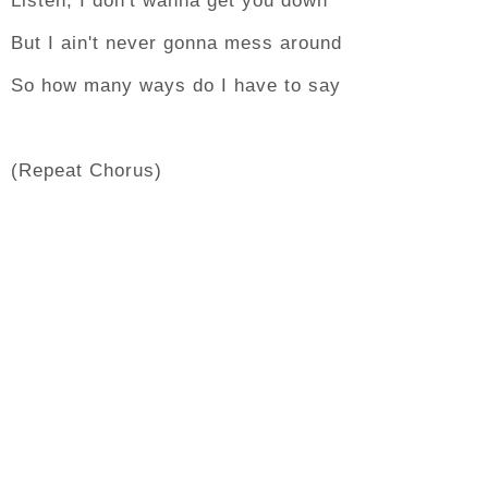
Listen, I don't wanna get you down
But I ain't never gonna mess around
So how many ways do I have to say
(Repeat Chorus)