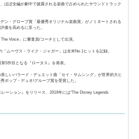
り、ほぼ全編が劇中で披露される楽曲で占められたサウンドトラック
がゴールデン・グローブ賞「最優秀オリジナル楽曲賞」がノミネートされる
の評価を高めるに至った。
he Voice」に審査員/コーチとして出演。
の「ムーヴス・ライク・ジャガー」は全米No.1ヒットを記録。
は通算5作目となる『ロータス』を発表。
との美しいバラード・デュエット曲「セイ・サムシング」が世界的大ヒ
優秀ポップ・デュオ/グループ賞を受賞した。
ョン』をリリース、2019年には“The Disney Legends