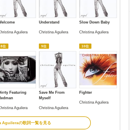
Welcome
Understand
Slow Down Baby
hristina Aguilera
Christina Aguilera
Christina Aguilera
8位
9位
10位
Dirrty Featuring
Save Me From
Fighter
Redman
Myself
Christina Aguilera
hristina Aguilera
Christina Aguilera
ina Aguileraの歌詞一覧を見る