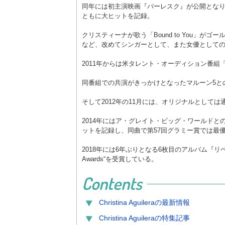
同年には初主演映画『バーレスク』が公開とな
ともに大ヒットを記録。
クリスティーナが歌う「Bound to You」
など、改めてシンガーとして、また女優として
2011年からは米タレント・オーディション番組「T
同番組での共演がきっかけとなったマルーン5と
そして2012年の11月には、オリジナルとして
2014年にはア・グレイト・ビッグ・ワールド
ットを記録し、同曲で第57回グラミー賞では最
2018年には6年ぶりとなる6枚目のアルバム『リベレーシ
Awards“を受賞している。
Contents
Christina Aguilera
の最新情報
Christina Aguilera
の特集記事