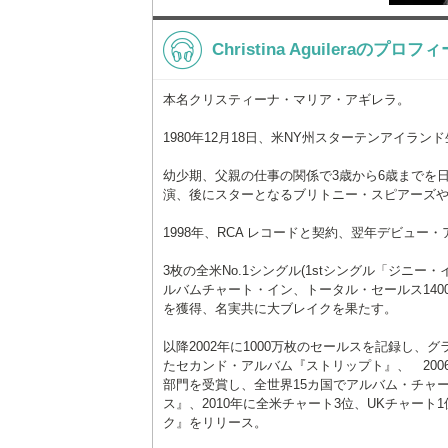
Christina Aguileraのプロフ
本名クリスティーナ・マリア・アギレラ。
1980年12月18日、米NY州スターテンアイランド
幼少期、父親の仕事の関係で3歳から6歳までを日
演、後にスターとなるブリトニー・スピアーズ
1998年、RCA レコードと契約、翌年デビュ
3枚の全米No.1シングル(1stシングル「ジニ
ルバムチャート・イン、トータル・セールス14
を獲得、名実共に大ブレイクを果たす。
以降2002年に1000万枚のセールスを記録し
たセカンド・アルバム『ストリップト』、 20
部門を受賞し、全世界15カ国でアルバム・チャ
ス』、2010年に全米チャート3位、UKチャート
ク』をリリース。