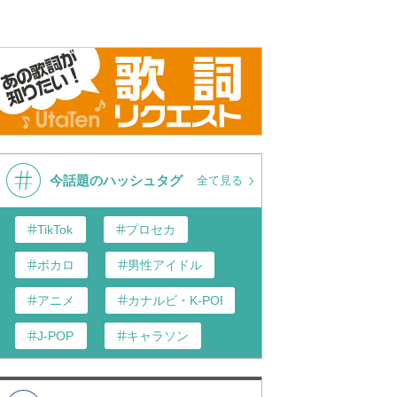
今話題のハッシュタグ
全て見る
TikTok
プロセカ
ボカロ
男性アイドル
アニメ
カナルビ・K-POP和訳
J-POP
キャラソン
あんスタ
歌い手