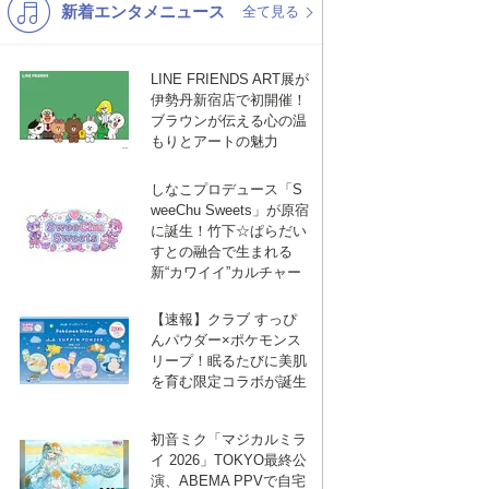
新着エンタメニュース
K-POP
バンド
全て見る
演歌・歌謡
洋楽
LINE FRIENDS ART展が
VTuber
ディズニー
伊勢丹新宿店で初開催！
ブラウンが伝える心の温
もりとアートの魅力
しなこプロデュース「S
weeChu Sweets」が原宿
に誕生！竹下☆ぱらだい
すとの融合で生まれる
新“カワイイ”カルチャー
【速報】クラブ すっぴ
んパウダー×ポケモンス
リープ！眠るたびに美肌
を育む限定コラボが誕生
初音ミク「マジカルミラ
イ 2026」TOKYO最終公
演、ABEMA PPVで自宅