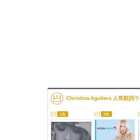
Christina Aguilera 人気
1位
2位