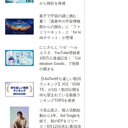
から熱狂を体感
親子で宇宙の謎に挑む
夏！『真夜中の宇宙博物
館からの脱出』に「ファ
ミリーキット」と「for ki
dsチケット」が登場
にじさんじ リゼ・ヘル
エスタ、YouTube登録者
100万人達成記念！「Cel
ebration Goods」で祝祭
の輝きを
【UtaTen待ち遠しい歌詞
ランキング】JO1「IGNI
TE」が1位！歌詞公開を
待ち望まれている新曲ラ
ンキングTOP5を発表
小見山直人、個人活動始
動から1年。3rd Singleを
経て、初のEPをリリー
ス！8月12日(水)に配信決