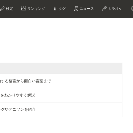
検定
ランキング
タグ
ニュース
カラオケ
選｜感動する格言から面白い言葉まで
称をわかりやすく解説
ングやアニソンを紹介