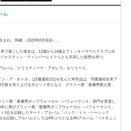
ィール
生まれ。39歳 （2020年8月現在）。
本で過ごした彼女は、12歳から14歳までミッキーマウスクラブに出
やジャスティン・ティンバーレイクらとも共演した経歴を持つ。
ー・アルバム『クリスティーナ・アギレラ』をリリース。
ー・イン・ア・ボトル」は5週連続1位)を生んだ本作品は、78週連続全米ア
00万枚を売り上げる大ヒット作となり、グラミー賞「最優秀新人賞」
、グラミー賞「最優秀ポップヴォーカル・パフォーマンス」部門を受賞し
06年に再びグラミー賞「最優秀ポップヴォーカル・パフォーマンス」
ート1位を記録したサード・アルバム『バック・トゥ・ベーシック
1位を記録しアルバムとしては4年ぶりとなる4thアルバム『バイオニッ