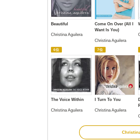
Beautiful
Come On Over (All I
Want Is You)
Christina Aguilera
C
Christina Aguilera
6位
7位
The Voice Within
I Turn To You
Christina Aguilera
Christina Aguilera
C
Christ