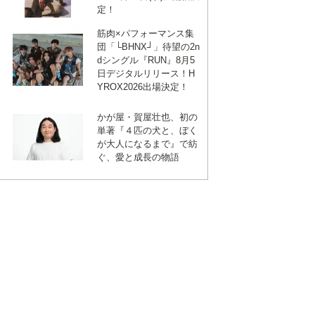
定！
筋肉×パフォーマンス集
団「└BHNX┘」待望の2n
dシングル『RUN』8月5
日デジタルリリース！H
YROX2026出場決定！
かが屋・賀屋壮也、初の
単著『４匹の犬と、ぼく
が大人になるまで』で紡
ぐ、愛と成長の物語