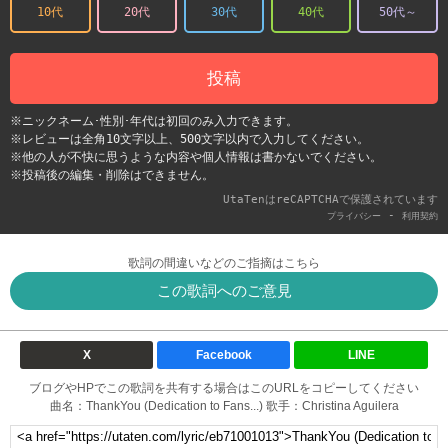
10代
20代
30代
40代
50代～
投稿
※ニックネーム･性別･年代は初回のみ入力できます。
※レビューは全角10文字以上、500文字以内で入力してください。
※他の人が不快に思うような内容や個人情報は書かないでください。
※投稿後の編集・削除はできません。
UtaTenはreCAPTCHAで保護されています
-
プライバシー
利用契約
歌詞の間違いなどのご指摘はこちら
この歌詞へのご意見
X
Facebook
LINE
ブログやHPでこの歌詞を共有する場合はこのURLをコピーしてください
曲名：ThankYou (Dedication to Fans...) 歌手：Christina Aguilera