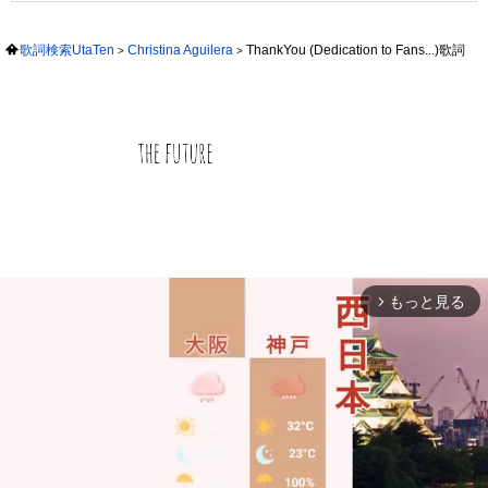
歌詞検索UtaTen
Christina Aguilera
ThankYou (Dedication to Fans...)歌詞
もっと見る
arrow_forward_ios