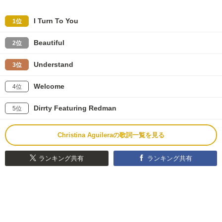
I Turn To You
1位
Beautiful
2位
Understand
3位
Welcome
4位
Dirrty Featuring Redman
5位
Christina Aguileraの歌詞一覧を見る
ランキング共有
ランキング共有