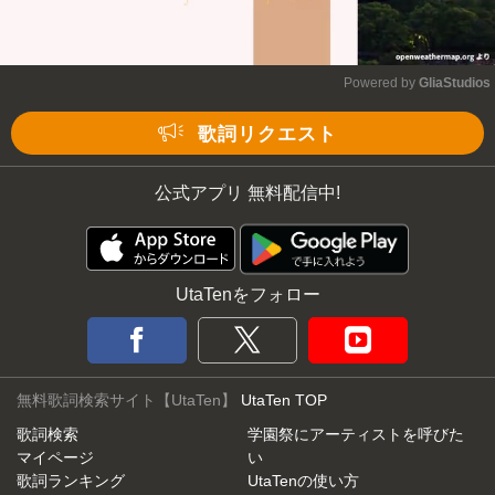
Powered by 
GliaStudios
Mute
歌詞リクエスト
公式アプリ 無料配信中!
UtaTenをフォロー
無料歌詞検索サイト【UtaTen】
UtaTen TOP
歌詞検索
学園祭にアーティストを呼びた
マイページ
い
歌詞ランキング
UtaTenの使い方