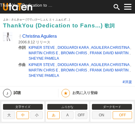
ThankYou (Dedication to Fans...) 歌詞 Christina Aguilera ふりがな付
よみ：さんきゅー (ででぃけーしょん とぅ ふぁんず...)
ThankYou (Dedication to Fans...)
歌詞
Christina Aguilera
2006.8.12 リリース
作詞
KIPNER STEVE
,
DIOGUARDI KARA
,
AGUILERA CHRISTINA
,
MARTIN CHRIS E
,
BROWN CHRIS
,
FRANK DAVID MARTIN
,
SHEYNE PAMELA
作曲
KIPNER STEVE
,
DIOGUARDI KARA
,
AGUILERA CHRISTINA
,
MARTIN CHRIS E
,
BROWN CHRIS
,
FRANK DAVID MARTIN
,
SHEYNE PAMELA
#洋楽
★
試聴
お気に入り登録
文字サイズ
ふりがな
ダークモード
大
中
小
あ
A
OFF
ON
OFF