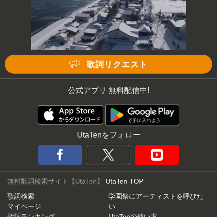
次の動画まで 3
キャンセル
歌詞リクエスト
公式アプリ 無料配信中!
UtaTenをフォロー
無料歌詞検索サイト【UtaTen】
UtaTen TOP
歌詞検索
学園祭にアーティストを呼びた
マイページ
い
歌詞ランキング
UtaTenの使い方