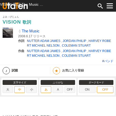
VISION 歌詞 The Music ふりがな付
よみ：びじょん
VISION
歌詞
The Music
2008.6.17 リリース
作詞
NUTTER ADAM JAMES
,
JORDAN PHILIP
,
HARVEY ROBE
RT MICHAEL NELSON
,
COLEMAN STUART
作曲
NUTTER ADAM JAMES
,
JORDAN PHILIP
,
HARVEY ROBE
RT MICHAEL NELSON
,
COLEMAN STUART
#バンド
★
試聴
お気に入り登録
文字サイズ
ふりがな
ダークモード
大
中
小
あ
A
OFF
ON
OFF