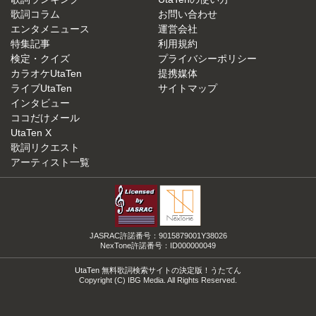
歌詞コラム
お問い合わせ
エンタメニュース
運営会社
特集記事
利用規約
検定・クイズ
プライバシーポリシー
カラオケUtaTen
提携媒体
ライブUtaTen
サイトマップ
インタビュー
ココだけメール
UtaTen X
歌詞リクエスト
アーティスト一覧
JASRAC許諾番号：9015879001Y38026
NexTone許諾番号：ID000000049
UtaTen 無料歌詞検索サイトの決定版！うたてん
Copyright (C) IBG Media. All Rights Reserved.