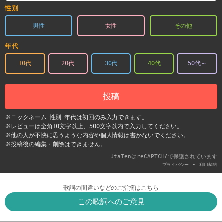
性別
男性
女性
その他
年代
10代
20代
30代
40代
50代～
投稿
※ニックネーム･性別･年代は初回のみ入力できます。
※レビューは全角10文字以上、500文字以内で入力してください。
※他の人が不快に思うような内容や個人情報は書かないでください。
※投稿後の編集・削除はできません。
UtaTenはreCAPTCHAで保護されています
-
プライバシー
利用契約
歌詞の間違いなどのご指摘はこちら
この歌詞へのご意見