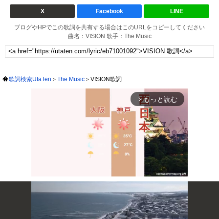
X
Facebook
LINE
ブログやHPでこの歌詞を共有する場合はこのURLをコピーしてください
曲名：VISION 歌手：The Music
歌詞検索UtaTen
The Music
VISION歌詞
もっと読む
arrow_forward_ios
Mute