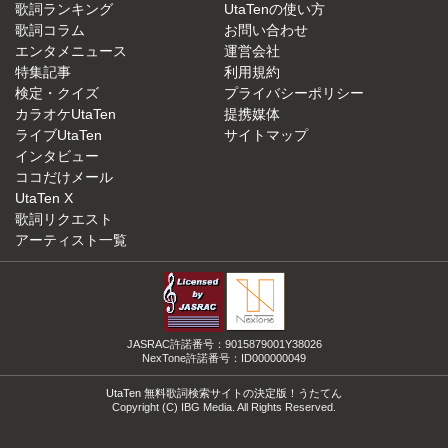
歌詞ランキング
UtaTenの使い方
歌詞コラム
お問い合わせ
エンタメニュース
運営会社
特集記事
利用規約
検定・クイズ
プライバシーポリシー
カラオケUtaTen
提携媒体
ライブUtaTen
サイトマップ
インタビュー
ココだけメール
UtaTen X
歌詞リクエスト
アーティスト一覧
JASRAC許諾番号：9015879001Y38026
NexTone許諾番号：ID000000049
UtaTen 無料歌詞検索サイトの決定版！うたてん
Copyright (C) IBG Media. All Rights Reserved.