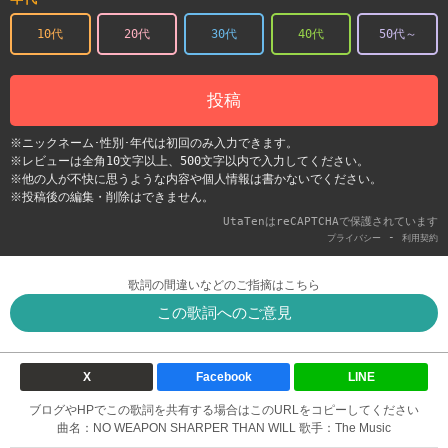
10代
20代
30代
40代
50代～
投稿
※ニックネーム･性別･年代は初回のみ入力できます。
※レビューは全角10文字以上、500文字以内で入力してください。
※他の人が不快に思うような内容や個人情報は書かないでください。
※投稿後の編集・削除はできません。
UtaTenはreCAPTCHAで保護されています
-
プライバシー
利用契約
歌詞の間違いなどのご指摘はこちら
この歌詞へのご意見
X
Facebook
LINE
ブログやHPでこの歌詞を共有する場合はこのURLをコピーしてください
曲名：NO WEAPON SHARPER THAN WILL 歌手：The Music