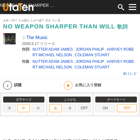
NO WEAPON SHARPER THAN WILL 歌詞 The Music ふりがな付
よみ：のー うぇぽん しゃーぱー ざん うぃる
NO WEAPON SHARPER THAN WILL
歌詞
The Music
2008.6.17 リリース
作詞
NUTTER ADAM JAMES
,
JORDAN PHILIP
,
HARVEY ROBE
RT MICHAEL NELSON
,
COLEMAN STUART
作曲
NUTTER ADAM JAMES
,
JORDAN PHILIP
,
HARVEY ROBE
RT MICHAEL NELSON
,
COLEMAN STUART
#バンド
★
試聴
お気に入り登録
文字サイズ
ふりがな
ダークモード
大
中
小
あ
A
OFF
ON
OFF