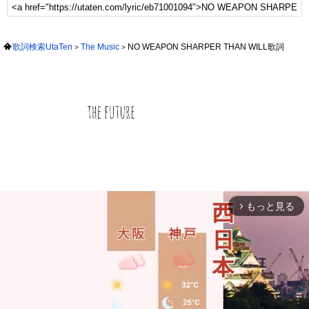
歌詞検索UtaTen
The Music
NO WEAPON SHARPER THAN WILL歌詞
もっと見る
arrow_forward_ios