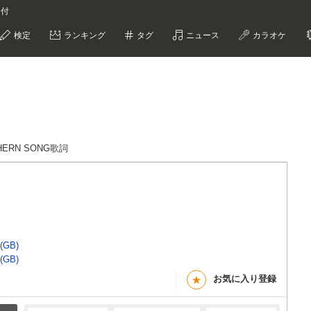
な付
検定
ランキング
タグ
ニュース
カラオケ
THERN SONG歌詞
(GB)
(GB)
お気に入り登録
★