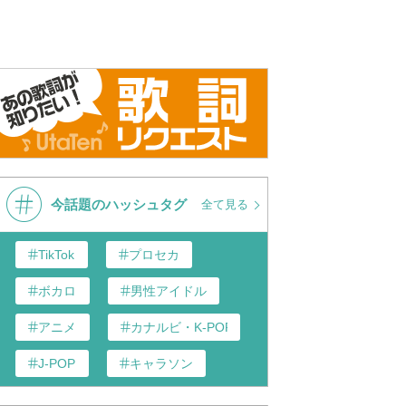
今話題のハッシュタグ
全て見る
TikTok
プロセカ
ボカロ
男性アイドル
アニメ
カナルビ・K-POP和訳
J-POP
キャラソン
歌い手
あんスタ