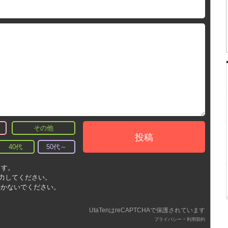
その他
投稿
40代
50代～
ます。
入力してください。
書かないでください。
UtaTenはreCAPTCHAで保護されています
-
プライバシー
利用契約