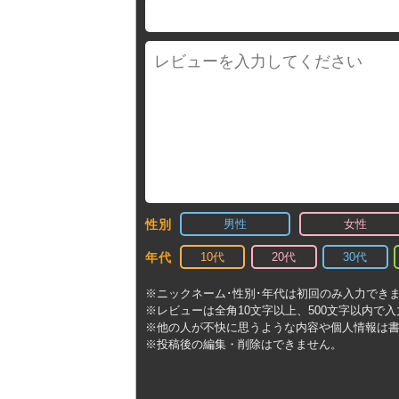
男性
女性
性別
10代
20代
30代
年代
※ニックネーム･性別･年代は初回のみ入力でき
※レビューは全角10文字以上、500文字以内で
※他の人が不快に思うような内容や個人情報は
※投稿後の編集・削除はできません。