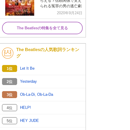
らえる？信頼関係で支え
られる冤罪の男の逃亡劇
2020年9月24日
The Beatlesの特集を全て見る
The Beatlesの人気歌詞ランキン
グ
Let It Be
1位
Yesterday
2位
Ob-La-Di, Ob-La-Da
3位
HELP!
4位
HEY JUDE
5位