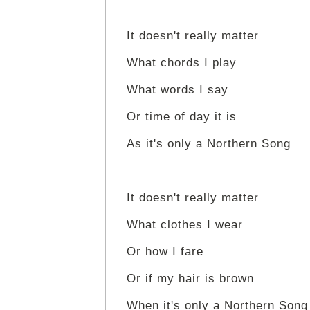
It doesn't really matter
What chords I play
What words I say
Or time of day it is
As it's only a Northern Song
It doesn't really matter
What clothes I wear
Or how I fare
Or if my hair is brown
When it's only a Northern Song