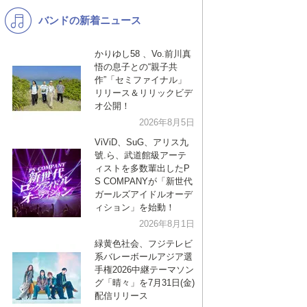
バンドの新着ニュース
K-POP
洋楽
バンド
演歌・歌謡
かりゆし58 、Vo.前川真
悟の息子との“親子共
VTuber
ジャニーズ
作”「セミファイナル」
リリース＆リリックビデ
オ公開！
2026年8月5日
ViViD、SuG、アリス九
號.ら、武道館級アーテ
ィストを多数輩出したP
S COMPANYが「新世代
ガールズアイドルオーデ
ィション」を始動！
2026年8月1日
緑黄色社会、フジテレビ
系バレーボールアジア選
手権2026中継テーマソン
グ「晴々」を7月31日(金)
配信リリース