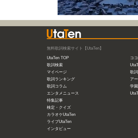
無料歌詞検索サイト【UtaTen】
UtaTen TOP
ココ
歌詞検索
Uta
マイページ
歌詞
歌詞ランキング
アー
歌詞コラム
学園
エンタメニュース
Ut
特集記事
検定・クイズ
カラオケUtaTen
ライブUtaTen
インタビュー