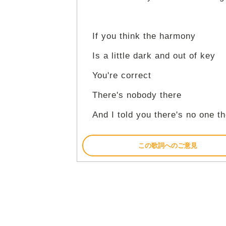
If you think the harmony
Is a little dark and out of key
You're correct
There's nobody there
And I told you there's no one t
この歌詞へのご意見