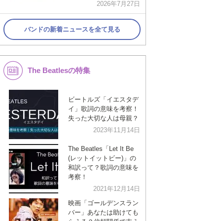
2026年7月27日
バンドの新着ニュースを全て見る
The Beatlesの特集
ビートルズ「イエスタデ
イ」歌詞の意味を考察！
失った大切な人は母親？
2023年11月14日
The Beatles「Let It Be
(レットイットビー)」の
和訳って？歌詞の意味を
考察！
2021年12月14日
映画「ゴールデンスラン
バー」あなたは助けても