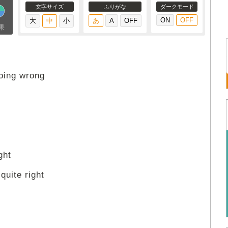
文字サイズ
ふりがな
ダークモード
果
oing wrong
ght
quite right