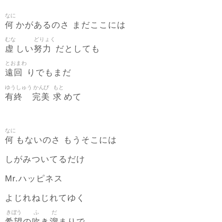
なに
何
かがあるのさ まだここには
むな
どりょく
虚
努力
しい
だとしても
とおまわ
遠回
りでもまだ
ゆうしゅう
かんび
もと
有終
完美
求
めて
なに
何
もないのさ もうそこには
しがみついてるだけ
Mr.ハッピネス
よじれねじれてゆく
きぼう
ふ
だ
希望
吹
溜