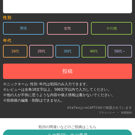
性別
男性
女性
その他
年代
10代
20代
30代
40代
50代～
投稿
※ニックネーム･性別･年代は初回のみ入力できます。
※レビューは全角10文字以上、500文字以内で入力してください。
※他の人が不快に思うような内容や個人情報は書かないでください。
※投稿後の編集・削除はできません。
UtaTenはreCAPTCHAで保護されています
-
プライバシー
利用契約
歌詞の間違いなどのご指摘はこちら