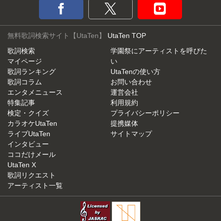
無料歌詞検索サイト【UtaTen】
UtaTen TOP
歌詞検索
学園祭にアーティストを呼びた
マイページ
い
歌詞ランキング
UtaTenの使い方
歌詞コラム
お問い合わせ
エンタメニュース
運営会社
特集記事
利用規約
検定・クイズ
プライバシーポリシー
カラオケUtaTen
提携媒体
ライブUtaTen
サイトマップ
インタビュー
ココだけメール
UtaTen X
歌詞リクエスト
アーティスト一覧