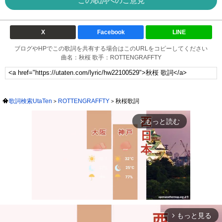
この歌詞へのご意見
X
Facebook
LINE
ブログやHPでこの歌詞を共有する場合はこのURLをコピーしてください
曲名：秋桜 歌手：ROTTENGRAFFTY
歌詞検索UtaTen
ROTTENGRAFFTY
秋桜歌詞
もっと読む
arrow_forward_ios
もっと見る
arrow_forward_ios