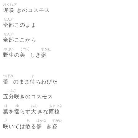
おくれざ
遅咲
きのコスモス
ぜんぶ
全部
このまま
ぜんぶ
全部
ここから
やせい
うつく
すがた
野生
美
姿
の
しき
つぼみ
ま
蕾
待
のまま
ちわびた
ごぶざ
五分咲
きのコスモス
は
ゆ
おお
あまつぶ
葉
揺
大
雨粒
を
らす
きな
さ
ち
はかな
すがた
咲
散
儚
姿
いては
る
き