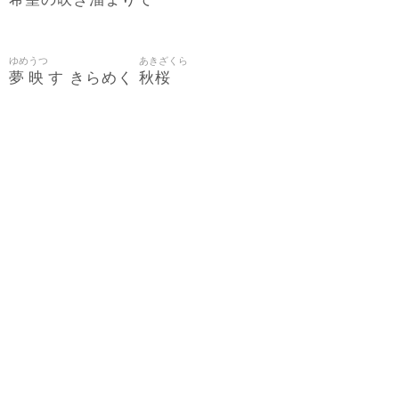
の
き
まりで
ゆめ
うつ
あきざくら
夢
映
秋桜
す きらめく