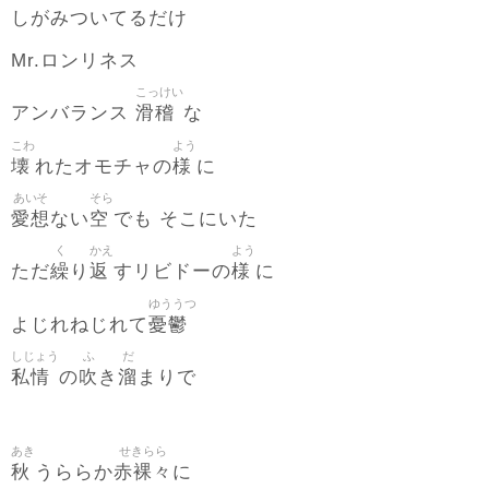
しがみついてるだけ
Mr.ロンリネス
こっけい
滑稽
アンバランス
な
こわ
よう
壊
様
れたオモチャの
に
あいそ
そら
愛想
空
ない
でも そこにいた
く
かえ
よう
繰
返
様
ただ
り
すリビドーの
に
ゆううつ
憂鬱
よじれねじれて
しじょう
ふ
だ
私情
吹
溜
の
き
まりで
あき
せきらら
秋
赤裸々
うららか
に