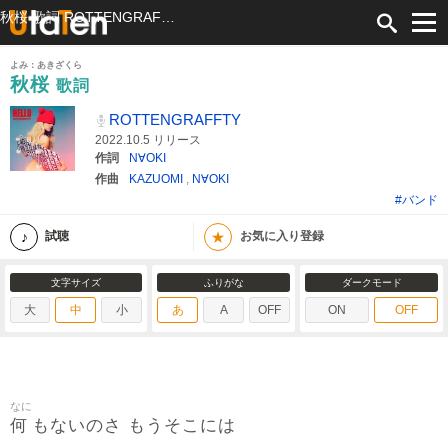
秋桜 歌詞 ROTTENGRAFFTY ふりがな付
よみ：あきざくら
秋桜
歌詞
ROTTENGRAFFTY
2022.10.5 リリース
作詞
N∀OKI
作曲
KAZUOMI
,
N∀OKI
#バンド
★
試聴
お気に入り登録
文字サイズ
ふりがな
ダークモード
大
中
小
あ
A
OFF
ON
OFF
なに
何
もないのさ もうそこには