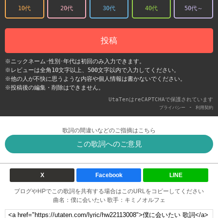
10代
20代
30代
40代
50代～
投稿
※ニックネーム･性別･年代は初回のみ入力できます。
※レビューは全角10文字以上、500文字以内で入力してください。
※他の人が不快に思うような内容や個人情報は書かないでください。
※投稿後の編集・削除はできません。
UtaTenはreCAPTCHAで保護されています
-
プライバシー
利用契約
歌詞の間違いなどのご指摘はこちら
この歌詞へのご意見
X
Facebook
LINE
ブログやHPでこの歌詞を共有する場合はこのURLをコピーしてください
曲名：僕に会いたい 歌手：キミノオルフェ