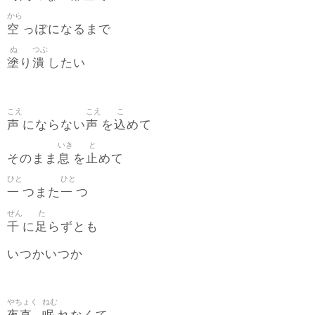
から
空
っぽになるまで
ぬ
つぶ
塗
潰
り
したい
こえ
こえ
こ
声
声
込
にならない
を
めて
いき
と
息
止
そのまま
を
めて
ひと
ひと
一
一
つまた
つ
せん
た
千
足
に
らずとも
いつかいつか
やちょく
ねむ