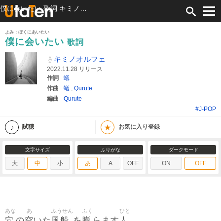
僕に会いたい 歌詞 キミノオルフェ ふりがな付
よみ：ぼくにあいたい
僕に会いたい
歌詞
キミノオルフェ
2022.11.28 リリース
作詞
蟻
作曲
蟻
,
Qurute
編曲
Qurute
#J-POP
★
試聴
お気に入り登録
文字サイズ
ふりがな
ダークモード
大
中
小
あ
A
OFF
ON
OFF
あな
あ
ふうせん
ふく
ひと
穴
空
風船
膨
人
の
いた
を
らます