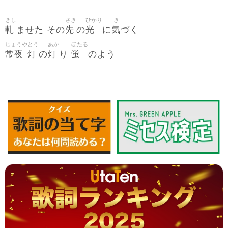
きし
さき
ひかり
き
軋
先
光
気
ませた その
の
に
づく
じょうや
とう
あか
ほたる
常夜
灯
灯
蛍
の
り
のよう