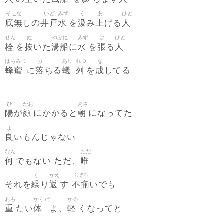
そこな
いど
みず
く
あ
ひと
底無
井戸
水
汲
上
人
しの
を
み
げる
せん
ぬ
ゆぶね
みず
は
ひと
栓
抜
湯船
水
張
人
を
いた
に
を
る
はちみつ
お
あり
れつ
な
蜂蜜
落
蟻
列
成
に
ちる
を
してる
ひ
かお
あさ
陽
顔
朝
が
にかかると
になってた
よ
良
いもんじゃない
なん
ただ
何
唯
でもない ただ、
く
かえ
ふぞろ
繰
返
不揃
それを
り
す
いでも
おも
からだ
かる
重
体
軽
たい
よ、
くなってと