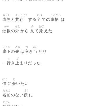
きょむ
きょうぞん
すべ
ことがら
虚無
共存
全
事柄
と
する
ての
は
かや
そと
み
おぼ
蚊帳
外
見
覚
の
から
て
えた
ろうか
さき
つ
あて
廊下
先
突
当
の
は
き
たり
ゆ
ど
行
止
…
き
まりだった
ぼく
あ
僕
会
に
いたい
なまえ
ぼく
名前
僕
のない
に
じかん