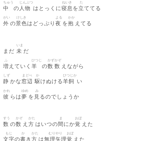
ちゅう
じんぶつ
ねいき
た
中
人物
寝息
立
の
はとっくに
を
ててる
がい
けしき
よる
かか
外
景色
夜
抱
の
はどっぷり
を
えてる
いま
未
まだ
だ
ふ
ひつじ
かず
かぞ
増
羊
数
数
えていく
の
えながら
しず
まどべ
か
ひつじか
静
窓辺
駆
羊飼
かな
けぬける
い
かれ
ゆめ
み
彼
夢
見
らは
を
るのでしょうか
すう
かぞ
かた
ま
おぼ
数
数
方
間
覚
の
え
はいつの
にか
えた
もじ
か
かた
むりやり
おぼ
文字
書
方
無理矢理
覚
の
き
は
えた