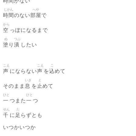
時間
がない
じかん
へや
時間
部屋
のない
で
から
空
っぽになるまで
ぬ
つぶ
塗
潰
り
したい
こえ
こえ
こ
声
声
込
にならない
を
めて
いき
と
息
止
そのまま
を
めて
ひと
ひと
一
一
つまた
つ
せん
た
千
足
に
らずとも
いつかいつか