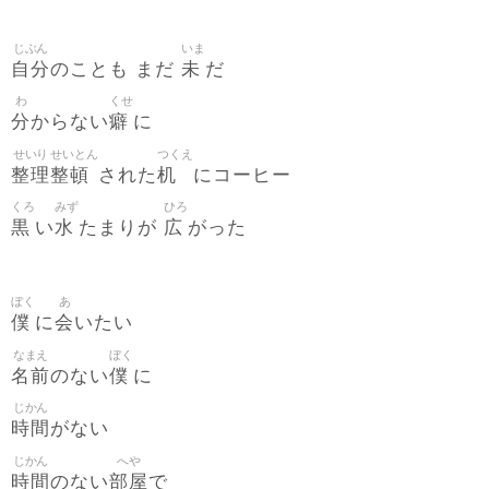
じぶん
いま
自分
未
のことも まだ
だ
わ
くせ
分
癖
からない
に
せいり
せいとん
つくえ
整理
整頓
机
された
にコーヒー
くろ
みず
ひろ
黒
水
広
い
たまりが
がった
ぼく
あ
僕
会
に
いたい
なまえ
ぼく
名前
僕
のない
に
じかん
時間
がない
じかん
へや
時間
部屋
のない
で