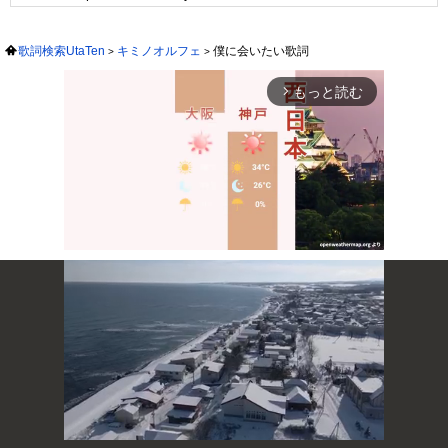
歌詞検索UtaTen
キミノオルフェ
僕に会いたい歌詞
もっと読む
arrow_forward_ios
Mute
次の動画まで 3
キャンセル