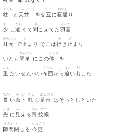
夜直
眠
れなくて
まくら
てんじょう
こうご
ねがえ
枕
天井
交互
寝返
と
を
に
り
すこ
とお
き
はおと
少
遠
聞
羽音
し
くで
こえてた
みみもと
と
ゆ
ど
耳元
止
行
止
で
まり そこは
き
まり
かんたん
からだ
簡単
体
いとも
にこの
を
おも
ぶとん
お
だ
重
布団
追
出
たいせんべい
から
い
した
なが
ろうか
きし
あしおと
長
廊下
軋
足音
い
む
はそっとしといた
さき
み
あお
かや
先
見
青
蚊帳
に
える
すきま
と
いまさら
隙間
閉
今更
じる