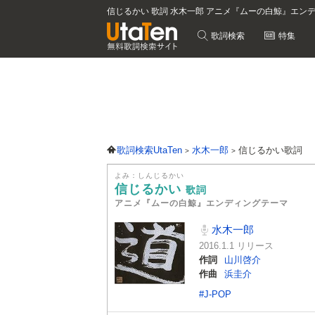
信じるかい 歌詞 水木一郎 アニメ『ムーの白鯨』エン
歌詞検索
特集
歌詞検索UtaTen
水木一郎
信じるかい歌詞
よみ：しんじるかい
信じるかい
歌詞
アニメ『ムーの白鯨』エンディングテーマ
水木一郎
2016.1.1 リリース
作詞
山川啓介
作曲
浜圭介
#J-POP