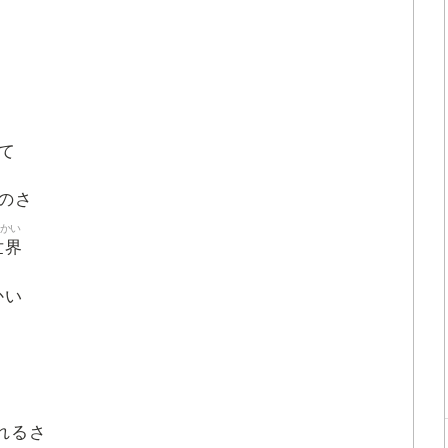
て
のさ
かい
世界
かい
れるさ