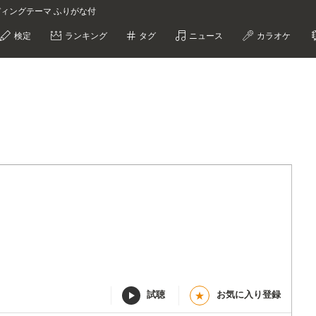
ディングテーマ ふりがな付
検定
ランキング
タグ
ニュース
カラオケ
試聴
お気に入り登録
★