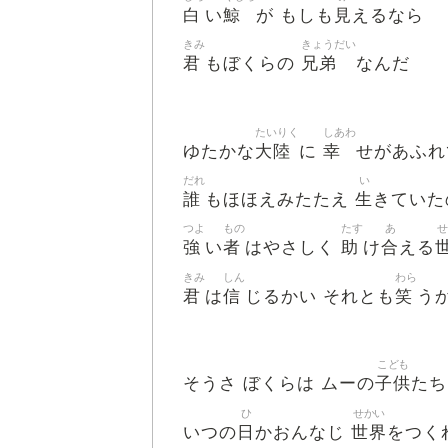
白
鯨
見
い
が もしも
えるなら
きみ
きょうだい
君
兄弟
もぼくらの
なんだ
たいりく
しあわ
大陸
幸
ゆたかな
に
せがあふれ
だれ
い
誰
生
もほほえみたたえ
きていた
つよ
もの
たす
あ
せ
強
者
助
合
い
はやさしく
け
える
きみ
しん
わら
君
信
笑
は
じるかい それとも
う
こども
子供
そうさ ぼくらは ムーの
たち
ひ
せかい
日
世界
いつの
かおんなじ
をつく