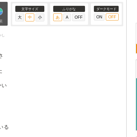
文字サイズ
ふりがな
ダークモード
果
かし
昔
さ
た
かい
いる