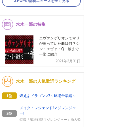
J-POPの新着ニュースを全て見る
水木一郎の特集
エヴァンゲリオンでマリ
が歌っていた曲は何？シ
ン・エヴァ・Q・破まで
一挙に紹介
2021年3月31日
水木一郎の人気歌詞ランキング
燃えよドラゴンズ!～球場合唱編～
1位
メイク・レジェンド!マジレンジャ
ー!!
2位
特撮「魔法戦隊マジレンジャー」挿入歌