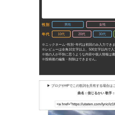
男性
女性
性別
10代
20代
30代
年代
※ニックネーム･性別･年代は初回のみ入力でき
※レビューは全角10文字以上、500文字以内で
※他の人が不快に思うような内容や個人情報は
※投稿後の編集・削除はできません。
▶︎ ブログやHPでこの歌詞を共有する場合は
曲名：信じるかい 歌手