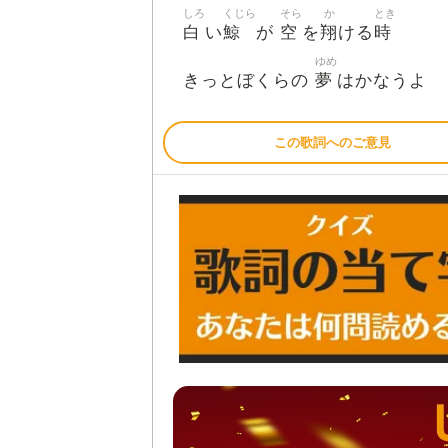
しろ
くじら
そら
か
とき
白
鯨
空
翔
時
い
が
を
ける
ゆめ
夢
きっとぼくらの
はかなうよ
この歌詞へのご意見