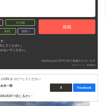
その他
投稿
40代
50代～
ます。
入力してください。
書かないでください。
UtaTenはreCAPTCHAで保護されています
-
プライバシー
利用契約
このURLをコピーしてください
：水木一郎
X
Facebook