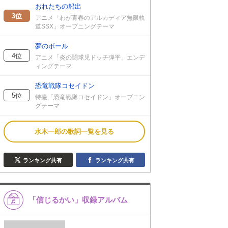
おれたちの船出
3位
アニメ「わが青春のアルカディア無限軌
道SSX」オープニングテーマ
夢のボール
4位
アニメ「炎の闘球児ドッチ弾平」エンデ
ィングテーマ
恐竜戦隊コセイドン
5位
特撮「恐竜戦隊コセイドン」オープニン
グテーマ
水木一郎の歌詞一覧を見る
ランキング共有
ランキング共有
「信じるかい」収録アルバム