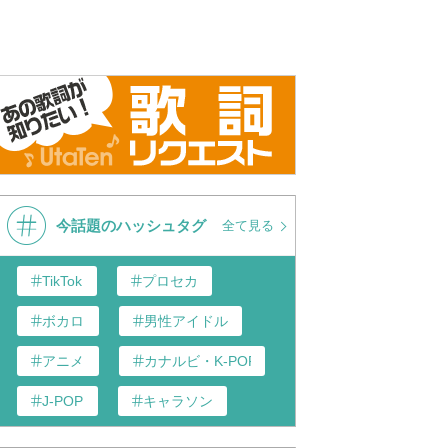
今話題のハッシュタグ
全て見る
TikTok
プロセカ
ボカロ
男性アイドル
アニメ
カナルビ・K-POP和訳
J-POP
キャラソン
歌い手
あんスタ