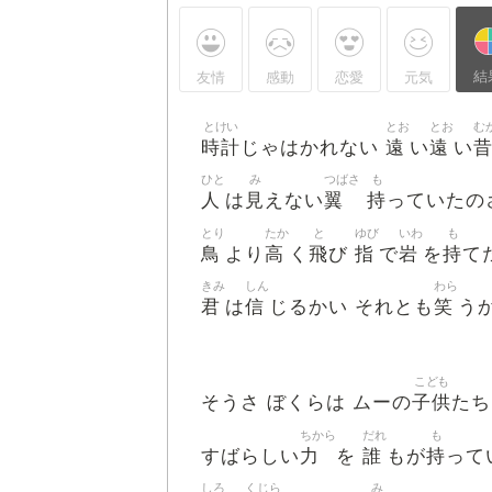
結
友情
感動
恋愛
元気
とけい
とお
とお
む
時計
遠
遠
じゃはかれない
い
い
ひと
み
つばさ
も
人
見
翼
持
は
えない
っていたの
とり
たか
と
ゆび
いわ
も
鳥
高
飛
指
岩
持
より
く
び
で
を
て
きみ
しん
わら
君
信
笑
は
じるかい それとも
う
こども
子供
そうさ ぼくらは ムーの
たち
ちから
だれ
も
力
誰
持
すばらしい
を
もが
って
しろ
くじら
み