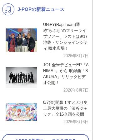
J-POPの新着ニュース
K-POP
洋楽
バンド
演歌・歌謡
UNiFY(Rap Team)通
称“らぷち”のフリーライ
VTuber
ジャニーズ
ブツアー、ラストは9/17
池袋・サンシャインシテ
ィ 噴水広場！
2026年8月7日
JO1 全米デビューEP『A
NIMAL』から 収録曲「S
AKURA」リリックビデ
オ公開！
2026年8月7日
8/7(金)開幕！すとぷり史
上最大規模の「渋谷ジャ
ック」全16企画を公開
2026年8月6日