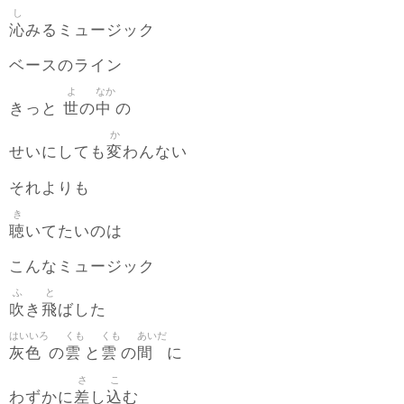
し
沁
みるミュージック
ベースのライン
よ
なか
世
中
きっと
の
の
か
変
せいにしても
わんない
それよりも
き
聴
いてたいのは
こんなミュージック
ふ
と
吹
飛
き
ばした
はいいろ
くも
くも
あいだ
灰色
雲
雲
間
の
と
の
に
さ
こ
差
込
わずかに
し
む