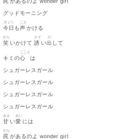
罠
があるのよ wonder girl
グッドモーニング
きょう
こえ
今日
声
も
かける
わら
さそ
だ
笑
誘
出
いかけて
い
して
こころ
心
キミの
は
シュガーレスガール
シュガーレスガール
シュガーレスガール
シュガーレスガール
あま
あい
甘
愛
い
には
わな
罠
があるのよ wonder girl