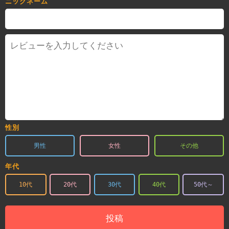
ニックネーム
性別
男性
女性
その他
年代
10代
20代
30代
40代
50代～
投稿