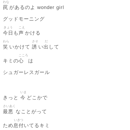
わな
罠
があるのよ wonder girl
グッドモーニング
きょう
こえ
今日
声
も
かける
わら
さそ
だ
笑
誘
出
いかけて
い
して
こころ
心
キミの
は
シュガーレスガール
いま
今
きっと
どこかで
さいあく
最悪
なことがって
いきつ
息付
ため
いてるキミ