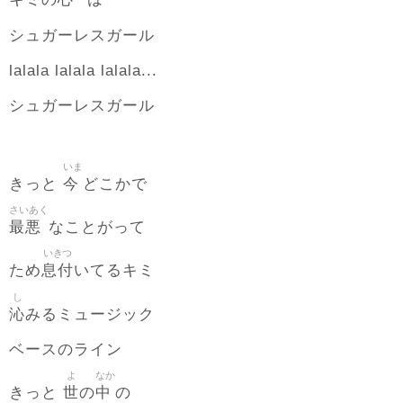
キミの
は
シュガーレスガール
lalala lalala lalala...
シュガーレスガール
いま
今
きっと
どこかで
さいあく
最悪
なことがって
いきつ
息付
ため
いてるキミ
し
沁
みるミュージック
ベースのライン
よ
なか
世
中
きっと
の
の