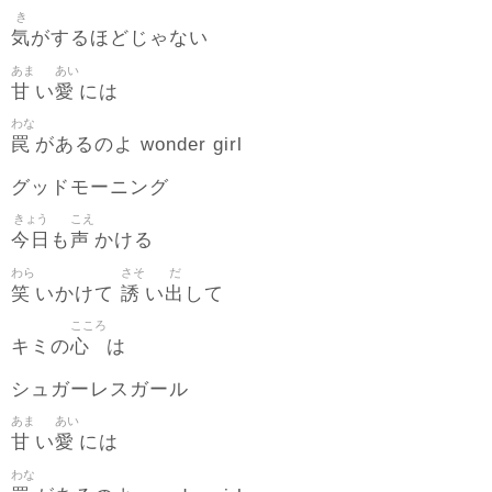
き
気
がするほどじゃない
あま
あい
甘
愛
い
には
わな
罠
があるのよ wonder girl
グッドモーニング
きょう
こえ
今日
声
も
かける
わら
さそ
だ
笑
誘
出
いかけて
い
して
こころ
心
キミの
は
シュガーレスガール
あま
あい
甘
愛
い
には
わな