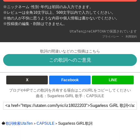
※ニックネーム･性別･年代は初回のみ入力できます。
※レビューは全角10文字以上、500文字以内で入力してください。
※他の人が不快に思うような内容や個人情報は書かないでください。
※投稿後の編集・削除はできません。
UtaTenはreCAPTCHAで保護されています
-
プライバシー
利用契約
歌詞の間違いなどのご指摘はこちら
この歌詞へのご意見
X
Facebook
LINE
ブログやHPでこの歌詞を共有する場合はこのURLをコピーしてください
曲名：Sugarless GiRL 歌手：CAPSULE
歌詞検索UtaTen
CAPSULE
Sugarless GiRL歌詞