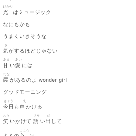
ひかり
光
はミュージック
なにもかも
うまくいきそうな
き
気
がするほどじゃない
あま
あい
甘
愛
い
には
わな
罠
があるのよ wonder girl
グッドモーニング
きょう
こえ
今日
声
も
かける
わら
さそ
だ
笑
誘
出
いかけて
い
して
こころ
心