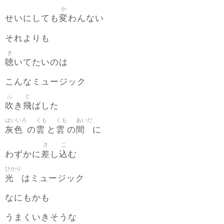
か
変
せいにしても
わんない
それよりも
き
聴
いてたいのは
こんなミュージック
ふ
と
吹
飛
き
ばした
はいいろ
くも
くも
あいだ
灰色
雲
雲
間
の
と
の
に
さ
こ
差
込
わずかに
し
む
ひかり
光
はミュージック
なにもかも
うまくいきそうな