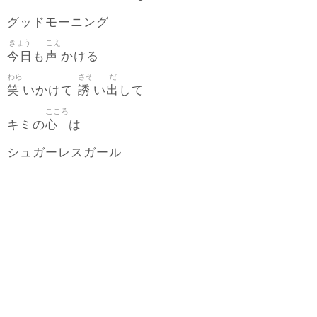
グッドモーニング
きょう
こえ
今日
声
も
かける
わら
さそ
だ
笑
誘
出
いかけて
い
して
こころ
心
キミの
は
シュガーレスガール