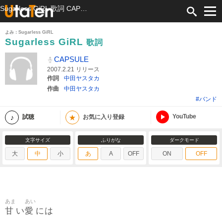
Sugarless GiRL 歌詞 CAPSULE ふりがな付
よみ：Sugarless GiRL
Sugarless GiRL
歌詞
CAPSULE
2007.2.21 リリース
作詞
中田ヤスタカ
作曲
中田ヤスタカ
#バンド
YouTube
★
試聴
お気に入り登録
文字サイズ
ふりがな
ダークモード
大
中
小
あ
A
OFF
ON
OFF
あま
あい
甘
愛
い
には