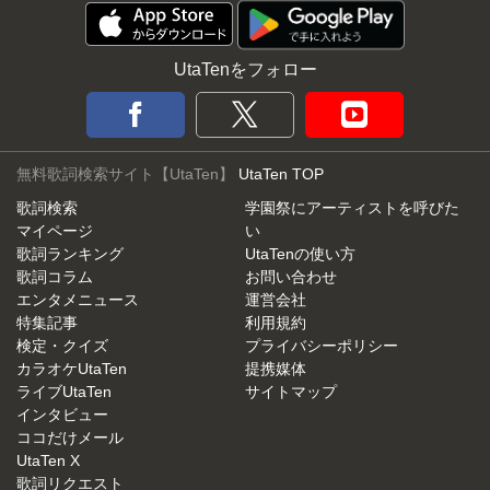
UtaTenをフォロー
無料歌詞検索サイト【UtaTen】
UtaTen TOP
歌詞検索
学園祭にアーティストを呼びた
マイページ
い
歌詞ランキング
UtaTenの使い方
歌詞コラム
お問い合わせ
エンタメニュース
運営会社
特集記事
利用規約
検定・クイズ
プライバシーポリシー
カラオケUtaTen
提携媒体
ライブUtaTen
サイトマップ
インタビュー
ココだけメール
UtaTen X
歌詞リクエスト