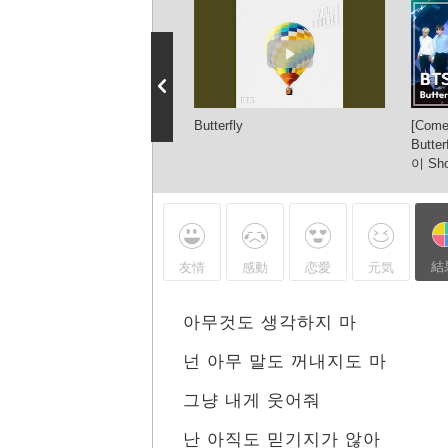
 - Butterfly, 방탄소년단 - 버
Butterfly
[Come
이, Show Music core
Butt
60102
이 Sho
結
友情
感動
恋愛
元気
아무것도 생각하지 마
넌 아무 말도 꺼내지도 마
그냥 내게 웃어줘
난 아직도 믿기지가 않아