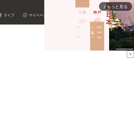
もっと見る
arrow_forward_ios
ライブ
マイページ
close
Mute