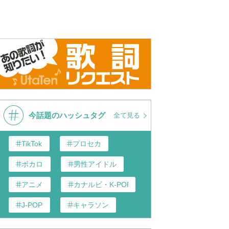
 Butterfly 】 BTS
BTS - Butterfly, 방탄소년단 - 버
Butterfly
年団
터플라이, Show Music core
20160102
今話題のハッシュタグ
全て見る
TikTok
プロセカ
ボカロ
男性アイドル
アニメ
カナルビ・K-POP和訳
J-POP
キャラソン
あんスタ
歌い手