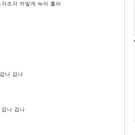
조각조각 까맣게 녹아 흘러
 겁나 겁나
 겁나 겁나