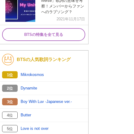
iverse」歌詞の意味を考
察！メンバーからファン
へのラブソング？
2021年11月17日
BTSの特集を全て見る
BTSの人気歌詞ランキング
Mikrokosmos
1位
Dynamite
2位
Boy With Luv -Japanese ver.-
3位
Butter
4位
Love is not over
5位