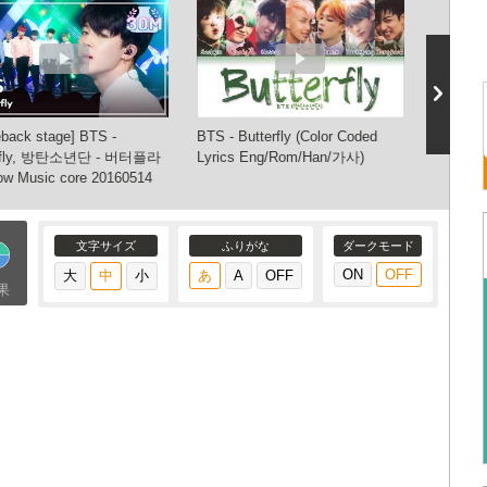
back stage] BTS -
BTS - Butterfly (Color Coded
日本語字幕【
erfly, 방탄소년단 - 버터플라
Lyrics Eng/Rom/Han/가사)
防弾少
w Music core 20160514
文字サイズ
ふりがな
ダークモード
果