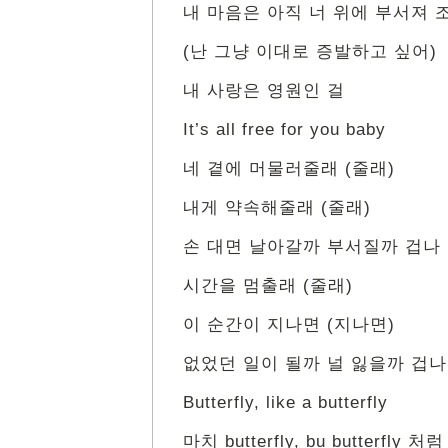
내 마음은 아직 너 위에 부서져 
(난 그냥 이대로 증발하고 싶어)
내 사랑은 영원인 걸
It’s all free for you baby
네 곁에 머물러줄래 (줄래)
내게 약속해줄래 (줄래)
손 대면 날아갈까 부서질까 겁나
시간을 멈출래 (줄래)
이 순간이 지나면 (지나면)
없었던 일이 될까 널 잃을까 겁나
Butterfly, like a butterfly
마치 butterfly, bu butterfly 처럼