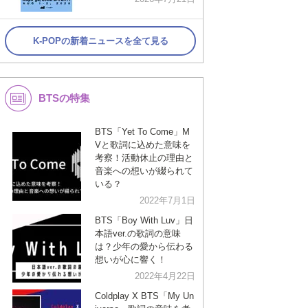
K-POPの新着ニュースを全て見る
BTSの特集
BTS「Yet To Come」M
Vと歌詞に込めた意味を
考察！活動休止の理由と
音楽への想いが綴られて
いる？
2022年7月1日
BTS「Boy With Luv」日
本語ver.の歌詞の意味
は？少年の愛から伝わる
想いが心に響く！
2022年4月22日
Coldplay X BTS「My Un