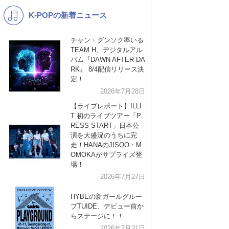
K-POPの新着ニュース
K-POP
演歌・歌謡
バンド
洋楽
チャン・グンソク率いる
TEAM H、デジタルアル
VTuber
ディズニー
バム『DAWN AFTER DA
RK』 8/4配信リリース決
定！
2026年7月28日
【ライブレポート】ILLI
T 初のライブツアー「P
RESS START」日本公
演を大盛況のうちに完
走！HANAのJISOO・M
OMOKAがサプライズ登
場！
2026年7月27日
HYBEの新ガールグルー
プTUIDE、デビュー前か
らステージに！！
2026年7月21日