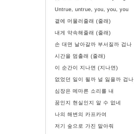
Untrue, untrue, you, you, you
곁에 머물러줄래 (줄래)
내게 약속해줄래 (줄래)
손 대면 날아갈까 부서질까 겁나
시간을 멈출래 (줄래)
이 순간이 지나면 (지나면)
없었던 일이 될까 널 잃을까 겁나
심장은 메마른 소리를 내
꿈인지 현실인지 알 수 없네
나의 해변의 카프카여
저기 숲으로 가진 말아줘