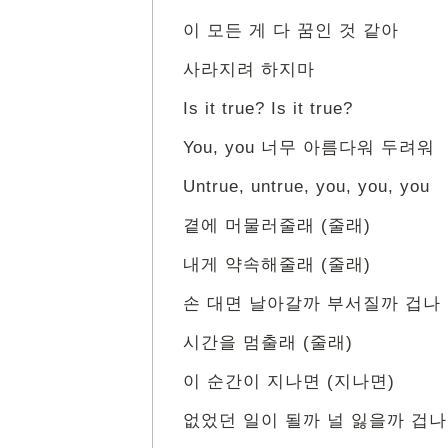
이 모든 게 다 꿈인 것 같아
사라지려 하지마
Is it true? Is it true?
You, you 너무 아름다워 두려워
Untrue, untrue, you, you, you
곁에 머물러줄래 (줄래)
내게 약속해줄래 (줄래)
손 대면 날아갈까 부서질까 겁나
시간을 멈출래 (줄래)
이 순간이 지나면 (지나면)
없었던 일이 될까 널 잃을까 겁나