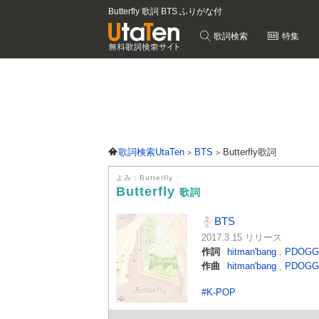
Butterfly 歌詞 BTS ふりがな付
歌詞検索
特集
歌詞検索UtaTen
BTS
Butterfly歌詞
よみ：Butterfly
Butterfly
歌詞
BTS
2017.3.15 リリース
作詞
hitman'bang
,
PDOG
作曲
hitman'bang
,
PDOG
#K-POP