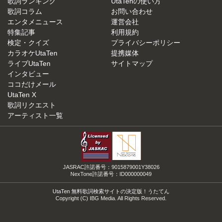
歌詞ランキング
UtaTenの使い方
歌詞コラム
お問い合わせ
エンタメニュース
運営会社
特集記事
利用規約
検定・クイズ
プライバシーポリシー
カラオケUtaTen
提携媒体
ライブUtaTen
サイトマップ
インタビュー
ココだけメール
UtaTen X
歌詞リクエスト
アーティスト一覧
JASRAC許諾番号：9015879001Y38026
NexTone許諾番号：ID000000049
UtaTen 無料歌詞検索サイトの決定版！うたてん
Copyright (C) IBG Media. All Rights Reserved.