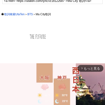
歌詞検索UtaTen
BTS
Ma City歌詞
もっと見る
arrow_forward_ios