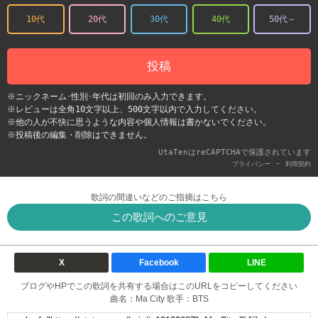
10代
20代
30代
40代
50代～
投稿
※ニックネーム･性別･年代は初回のみ入力できます。
※レビューは全角10文字以上、500文字以内で入力してください。
※他の人が不快に思うような内容や個人情報は書かないでください。
※投稿後の編集・削除はできません。
UtaTenはreCAPTCHAで保護されています
-
プライバシー
利用契約
歌詞の間違いなどのご指摘はこちら
この歌詞へのご意見
X
Facebook
LINE
ブログやHPでこの歌詞を共有する場合はこのURLをコピーしてください
曲名：Ma City 歌手：BTS