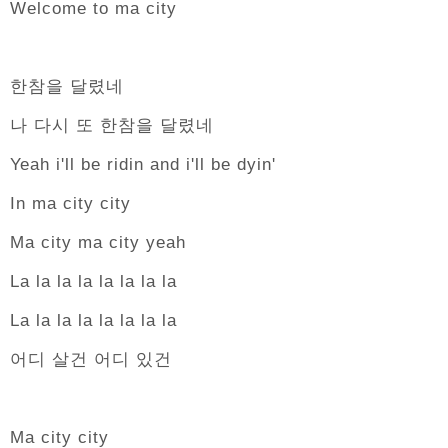
Welcome to ma city
한참을 달렸네
나 다시 또 한참을 달렸네
Yeah i'll be ridin and i'll be dyin'
In ma city city
Ma city ma city yeah
La la la la la la la la
La la la la la la la la
어디 살건 어디 있건
Ma city city