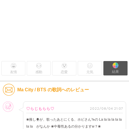
結果
友情
感動
恋愛
元気
Ma City / BTS の歌詞へのレビュー
女性
2022/08/04 21:07
♡らじもらら♡
❀推し🐥が、歌ったあとにくる、ホビさん🦄の La la la la la la
la la がなんか ❀中毒性あるの分かりますw？❀