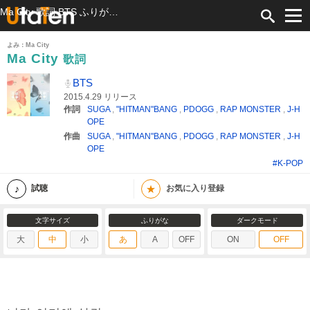
Ma City 歌詞 BTS ふりがな付
よみ：Ma City
Ma City
歌詞
BTS
2015.4.29 リリース
作詞
SUGA
,
"HITMAN"BANG
,
PDOGG
,
RAP MONSTER
,
J-H
OPE
作曲
SUGA
,
"HITMAN"BANG
,
PDOGG
,
RAP MONSTER
,
J-H
OPE
#K-POP
★
試聴
お気に入り登録
文字サイズ
ふりがな
ダークモード
大
中
小
あ
A
OFF
ON
OFF