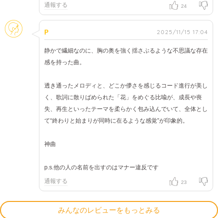
通報する
24
そのほか
2025/11/15 17:04
P
静かで繊細なのに、胸の奥を強く揺さぶるような不思議な存在
感を持った曲。
透き通ったメロディと、どこか儚さを感じるコード進行が美し
く、歌詞に散りばめられた「花」をめぐる比喩が、成長や喪
失、再生といったテーマを柔らかく包み込んでいて、全体とし
て“終わりと始まりが同時に在るような感覚”が印象的。
神曲
p.s.他の人の名前を出すのはマナー違反です
通報する
23
みんなのレビューをもっとみる