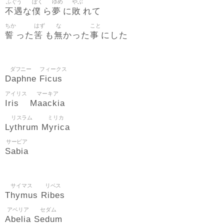
ふぐう
ぼく
ゆめ
やぶ
不遇
僕
夢
敗
な
ら
に
れて
ちか
はず
な
こと
誓
筈
無
事
った
も
かった
にした
ダフニー
フィークス
Daphne
Ficus
アイリス
マーキア
Iris
Maackia
リスラム
ミリカ
Lythrum
Myrica
サービア
Sabia
サイマス
リベス
Thymus
Ribes
アベリア
セダム
Abelia
Sedum