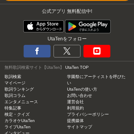
公式アプリ 無料配信中!
UtaTenをフォロー
無料歌詞検索サイト【UtaTen】
UtaTen TOP
歌詞検索
学園祭にアーティストを呼びた
マイページ
い
歌詞ランキング
UtaTenの使い方
歌詞コラム
お問い合わせ
エンタメニュース
運営会社
特集記事
利用規約
検定・クイズ
プライバシーポリシー
カラオケUtaTen
提携媒体
ライブUtaTen
サイトマップ
インタビュー