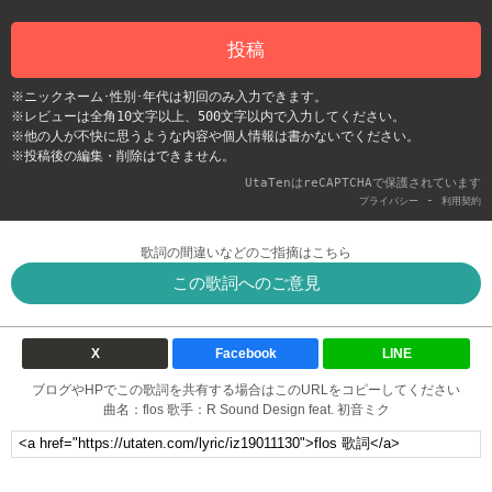
投稿
※ニックネーム･性別･年代は初回のみ入力できます。
※レビューは全角10文字以上、500文字以内で入力してください。
※他の人が不快に思うような内容や個人情報は書かないでください。
※投稿後の編集・削除はできません。
UtaTenはreCAPTCHAで保護されています
-
プライバシー
利用契約
歌詞の間違いなどのご指摘はこちら
この歌詞へのご意見
X
Facebook
LINE
ブログやHPでこの歌詞を共有する場合はこのURLをコピーしてください
曲名：flos 歌手：R Sound Design feat. 初音ミク