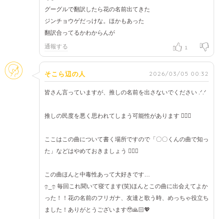
グーグルで翻訳したら花の名前出てきた
ジンチョウゲだっけな。ほかもあった
翻訳合ってるかわからんが
通報する
1
そのほか
2026/03/05 00:32
そこら辺の人
皆さん言っていますが、推しの名前を出さないでください .ᐟ.ᐟ
推しの民度を悪く思われてしまう可能性があります 😵‍💫💭
ここはこの曲について書く場所ですので「〇〇くんの曲で知っ
た」などはやめておきましょう ✋🏻😖
この曲ほんと中毒性あって大好きです…
ඉ_ඉ 毎回これ聞いて寝てます(笑)ほんとこの曲に出会えてよか
った！！花の名前のフリガナ、友達と歌う時、めっちゃ役立ち
ました！ありがとうございます🥹🙏🏻💖