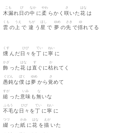
こも
び
なか
やわ
さ
はな
木漏
日
中
柔
咲
花
れ
の
に
らかく
いた
は
くも
うえ
ちが
ほし
ゆめ
さき
ゆ
雲
上
違
星
夢
先
揺
の
で
う
で
の
で
れてる
くす
ひび
てい
ねい
燻
日々
丁
寧
んだ
を
に
に
かざ
はな
す
か
飾
花
直
枯
った
は
ぐに
れてく
ぐどん
ぼく
ゆめ
さ
愚鈍
僕
夢
覚
な
は
から
めて
すが
いみ
な
縋
意味
無
った
も
いな
ふもう
ひび
てい
ねい
不毛
日々
丁
寧
な
を
に
に
つづ
かみ
はな
えが
綴
紙
花
描
った
に
を
いた