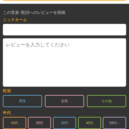
この音楽･歌詞へのレビューを投稿
ニックネーム
性別
男性
女性
その他
年代
10代
20代
30代
40代
50代～