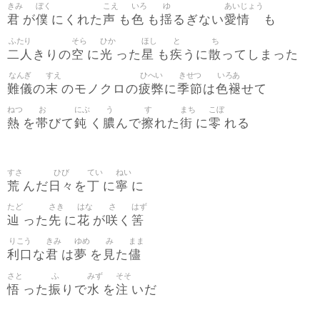
きみ
ぼく
こえ
いろ
ゆ
あいじょう
君
僕
声
色
揺
愛情
が
にくれた
も
も
るぎない
も
ふたり
そら
ひか
ほし
と
ち
二人
空
光
星
疾
散
きりの
に
った
も
うに
ってしまった
なんぎ
すえ
ひへい
きせつ
いろあ
難儀
末
疲弊
季節
色褪
の
のモノクロの
に
は
せて
ねつ
お
にぶ
う
す
まち
こぼ
熱
帯
鈍
膿
擦
街
零
を
びて
く
んで
れた
に
れる
すさ
ひび
てい
ねい
荒
日々
丁
寧
んだ
を
に
に
たど
さき
はな
さ
はず
辿
先
花
咲
筈
った
に
が
く
りこう
きみ
ゆめ
み
まま
利口
君
夢
見
儘
な
は
を
た
さと
ふ
みず
そそ
悟
振
水
注
った
りで
を
いだ