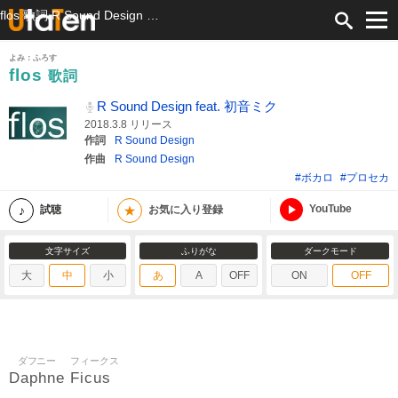
flos 歌詞 R Sound Design feat. 初音ミク ふりがな付
よみ：ふろす
flos
歌詞
R Sound Design feat. 初音ミク
2018.3.8 リリース
作詞
R Sound Design
作曲
R Sound Design
#ボカロ
#プロセカ
YouTube
★
試聴
お気に入り登録
文字サイズ
ふりがな
ダークモード
大
中
小
あ
A
OFF
ON
OFF
ダフニー
フィークス
Daphne
Ficus