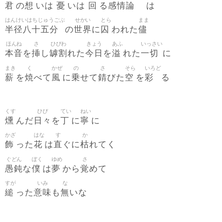
君
想
憂
回
感情論
の
いは
いは
る
は
はんけいはちじゅうごぶ
せかい
とら
まま
半径八十五分
世界
囚
儘
の
に
われた
ほんね
さ
ひびわ
きょう
あふ
いっさい
本音
挿
罅割
今日
溢
一切
を
し
れた
を
れた
に
まき
く
かぜ
の
さ
そら
いろど
薪
焼
風
乗
錆
空
彩
を
べて
に
せて
びた
を
る
くす
ひび
てい
ねい
燻
日々
丁
寧
んだ
を
に
に
かざ
はな
す
か
飾
花
直
枯
った
は
ぐに
れてく
ぐどん
ぼく
ゆめ
さ
愚鈍
僕
夢
覚
な
は
から
めて
すが
いみ
な
縋
意味
無
った
も
いな