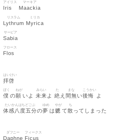
アイリス
マーキア
Iris
Maackia
リスラム
ミリカ
Lythrum
Myrica
サービア
Sabia
フロース
Flos
はいけい
拝啓
ぼく
ねが
みらい
た
まな
こうかい
僕
願
未来
絶
間無
後悔
の
いよ
よ
え
い
よ
たいかんはちどごぶ
ゆめ
やが
ち
体感八度五分
夢
軈
散
の
は
て
ってしまった
ダフニー
フィークス
Daphne
Ficus