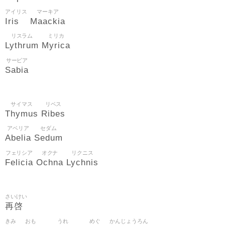
アイリス
マーキア
Iris
Maackia
リスラム
ミリカ
Lythrum
Myrica
サービア
Sabia
サイマス
リベス
Thymus
Ribes
アベリア
セダム
Abelia
Sedum
フェリシア
オクナ
リクニス
Felicia
Ochna
Lychnis
さいけい
再啓
きみ
おも
うれ
めぐ
かんじょうろん