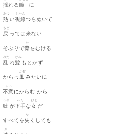
揺
瞳
れる
に
あつ
しせん
熱
視線
い
つらぬいて
もど
こ
戻
来
っては
ない
せ
背
そぶりで
をむける
みだ
がみ
乱
髪
れ
もとかず
かぜ
風
からっ
みたいに
ふい
不意
にからむ から
うそ
へた
ひと
嘘
下手
女
が
な
だ
な
失
すべてを
くしても
き