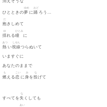
消
えそうな
ゆめ
おど
夢
踊
ひとときの
に
ろう…
だ
抱
きしめて
ゆ
ひとみ
揺
瞳
れる
に
あつ
しせん
熱
視線
い
つらぬいて
いますぐに
あなたのままで
も
こい
み
な
燃
恋
身
投
える
に
を
げて
な
失
すべてを
くしても
あい