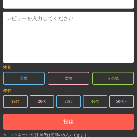
性別
男性
女性
その他
年代
10代
20代
30代
40代
50代～
投稿
※ニックネーム･性別･年代は初回のみ入力できます。