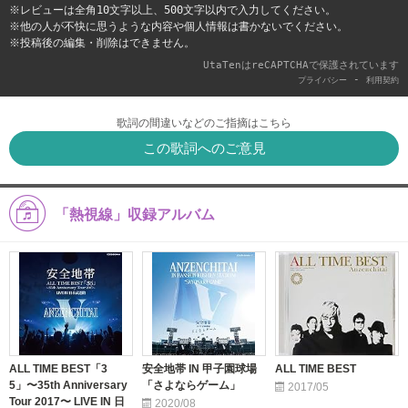
※レビューは全角10文字以上、500文字以内で入力してください。
※他の人が不快に思うような内容や個人情報は書かないでください。
※投稿後の編集・削除はできません。
UtaTenはreCAPTCHAで保護されています
-
プライバシー
利用契約
歌詞の間違いなどのご指摘はこちら
この歌詞へのご意見
「熱視線」収録アルバム
ALL TIME BEST「3
安全地帯 IN 甲子園球場
ALL TIME BEST
5」〜35th Anniversary
「さよならゲーム」
2017/05
Tour 2017〜 LIVE IN 日
2020/08