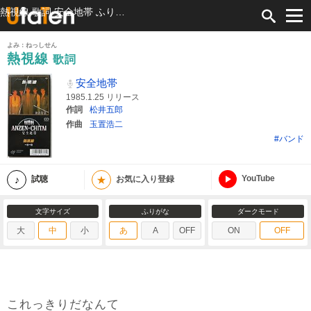
熱視線 歌詞 安全地帯 ふりがな付
よみ：ねっしせん
熱視線
歌詞
安全地帯
1985.1.25 リリース
作詞
松井五郎
作曲
玉置浩二
#バンド
YouTube
★
試聴
お気に入り登録
文字サイズ
ふりがな
ダークモード
大
中
小
あ
A
OFF
ON
OFF
これっきりだなんて