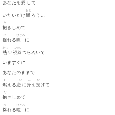
愛
あなたを
して
おど
踊
いたいだけ
ろう…
だ
抱
きしめて
ゆ
ひとみ
揺
瞳
れる
に
あつ
しせん
熱
視線
い
つらぬいて
いますぐに
あなたのままで
も
こい
み
な
燃
恋
身
投
える
に
を
げて
だ
抱
きしめて
ゆ
ひとみ
揺
瞳
れる
に