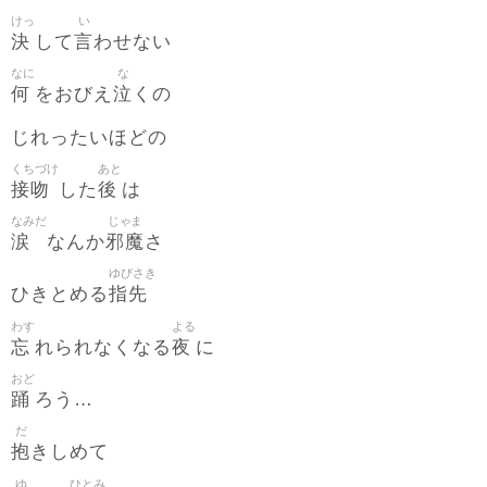
けっ
い
決
言
して
わせない
なに
な
何
泣
をおびえ
くの
じれったいほどの
くちづけ
あと
接吻
後
した
は
なみだ
じゃま
涙
邪魔
なんか
さ
ゆびさき
指先
ひきとめる
わす
よる
忘
夜
れられなくなる
に
おど
踊
ろう…
だ
抱
きしめて
ゆ
ひとみ