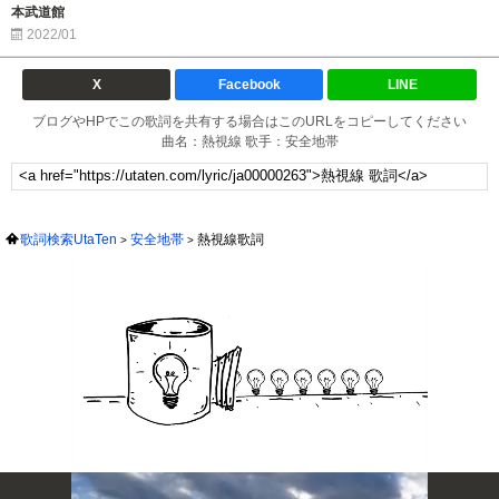
本武道館
2022/01
X
Facebook
LINE
ブログやHPでこの歌詞を共有する場合はこのURLをコピーしてください
曲名：熱視線 歌手：安全地帯
歌詞検索UtaTen
安全地帯
熱視線歌詞