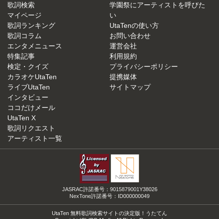
歌詞検索
学園祭にアーティストを呼びた
マイページ
い
歌詞ランキング
UtaTenの使い方
歌詞コラム
お問い合わせ
エンタメニュース
運営会社
特集記事
利用規約
検定・クイズ
プライバシーポリシー
カラオケUtaTen
提携媒体
ライブUtaTen
サイトマップ
インタビュー
ココだけメール
UtaTen X
歌詞リクエスト
アーティスト一覧
JASRAC許諾番号：9015879001Y38026
NexTone許諾番号：ID000000049
UtaTen 無料歌詞検索サイトの決定版！うたてん