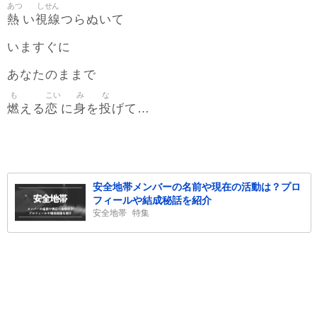
あつ
しせん
熱
視線
い
つらぬいて
いますぐに
あなたのままで
も
こい
み
な
燃
恋
身
投
える
に
を
げて…
安全地帯メンバーの名前や現在の活動は？プロ
フィールや結成秘話を紹介
安全地帯
特集