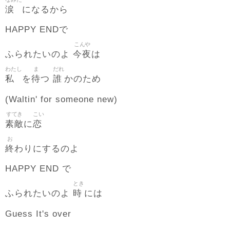
涙
になるから
HAPPY ENDで
こんや
今夜
ふられたいのよ
は
わたし
ま
だれ
私
待
誰
を
つ
かのため
(Waltin' for someone new)
すてき
こい
素敵
恋
に
お
終
わりにするのよ
HAPPY END で
とき
時
ふられたいのよ
には
Guess It's over