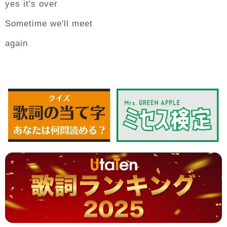
yes it's over
Sometime we'll meet
again