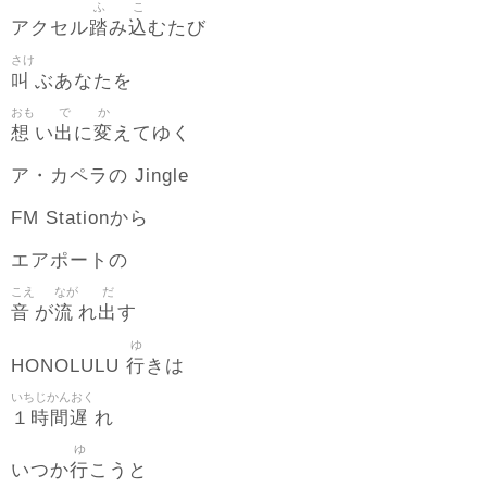
ふ
こ
踏
込
アクセル
み
むたび
さけ
叫
ぶあなたを
おも
で
か
想
出
変
い
に
えてゆく
ア・カペラの Jingle
FM Stationから
エアポートの
こえ
なが
だ
音
流
出
が
れ
す
ゆ
行
HONOLULU
きは
いちじかんおく
１時間遅
れ
ゆ
行
いつか
こうと