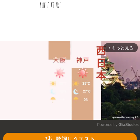
もっと見る
arrow_forward_ios
Powered by 
GliaStudios
Mute
歌詞リクエスト