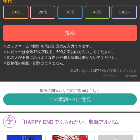
年代
10代
20代
30代
40代
50代～
投稿
※ニックネーム･性別･年代は初回のみ入力できます。
※レビューは全角10文字以上、500文字以内で入力してください。
※他の人が不快に思うような内容や個人情報は書かないでください。
※投稿後の編集・削除はできません。
UtaTenはreCAPTCHAで保護されています
-
プライバシー
利用契約
歌詞の間違いなどのご指摘はこちら
この歌詞へのご意見
「HAPPY ENDでふられたい」収録アルバム