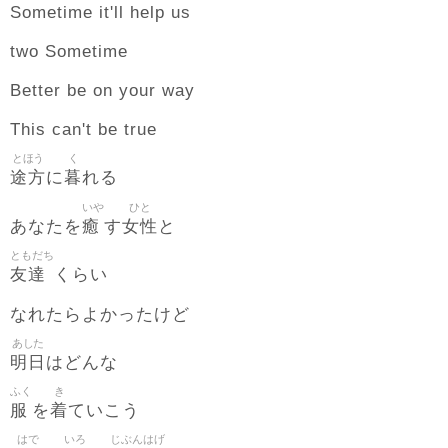
Sometime it'll help us
two Sometime
Better be on your way
This can't be true
とほう
く
途方
暮
に
れる
いや
ひと
癒
女性
あなたを
す
と
ともだち
友達
くらい
なれたらよかったけど
あした
明日
はどんな
ふく
き
服
着
を
ていこう
はで
いろ
じぶんはげ