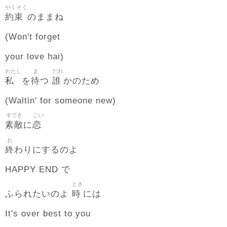
やくそく
約束
のままね
(Won't forget
your love hai)
わたし
ま
だれ
私
待
誰
を
つ
かのため
(Waltin' for someone new)
すてき
こい
素敵
恋
に
お
終
わりにするのよ
HAPPY END で
とき
時
ふられたいのよ
には
It's over best to you