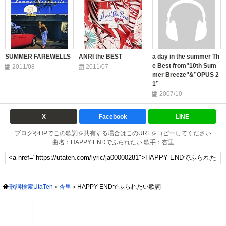
SUMMER FAREWELLS
ANRI the BEST
a day in the summer Th
e Best from”10th Sum
2011/08
2011/07
mer Breeze”&”OPUS 2
1”
2007/10
X
Facebook
LINE
ブログやHPでこの歌詞を共有する場合はこのURLをコピーしてください
曲名：HAPPY ENDでふられたい 歌手：杏里
歌詞検索UtaTen
杏里
HAPPY ENDでふられたい歌詞