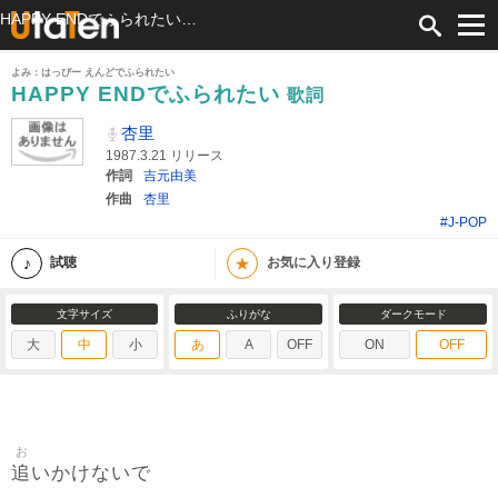
HAPPY ENDでふられたい 歌詞 杏里 ふりがな付
よみ：はっぴー えんどでふられたい
HAPPY ENDでふられたい
歌詞
杏里
1987.3.21 リリース
作詞
吉元由美
作曲
杏里
#J-POP
★
試聴
お気に入り登録
文字サイズ
ふりがな
ダークモード
大
中
小
あ
A
OFF
ON
OFF
お
追
いかけないで