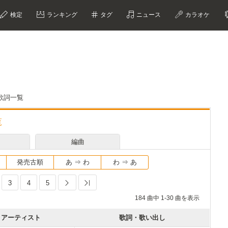
検定
ランキング
タグ
ニュース
カラオケ
歌詞一覧
覧
編曲
発売古順
あ ⇒ わ
わ ⇒ あ
3
4
5
Next
Last
184 曲中 1-30 曲を表示
アーティスト
歌詞・歌い出し