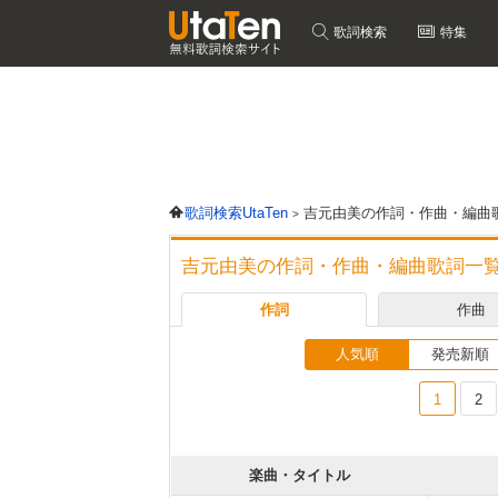
歌詞検索
特集
歌詞検索UtaTen
吉元由美の作詞・作曲・編曲
吉元由美の作詞・作曲・編曲歌詞一
作詞
作曲
人気順
発売新順
1
2
楽曲・タイトル