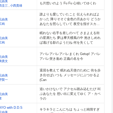
元由美
も片想いのよう Fu Fu 心傾いてゆくわ
西圭三
,
小西貴雄
誰よりも愛していたこと 伝えられればよ
かった 降りそそぐ金色の月あかり どうか
元由美
江純
あなたを照らしていて 夜空を指すスカイ
スクレイパー
眠れない右手を差しのべて さまよえる街
の星屑たち 夢は摩天楼風の中 抱きしめれ
元由美
江純
ば逃げる影のようだね 何を失くして
アバレアバレアバレまくれ Getup! アバレ
元由美
アバレ突き進め 正義の名を今
崎貴文
退屈を教えて 眠れぬ天使のために 街を歩
き出せばいつも メッセージにぶつかるよ
元由美
野賢一
(Can
追いかけないで アクセル踏み込むたび 叫
ぶあなたを 想い出に変えてゆく ア・カペ
元由美
里
ラの
AYO with D.D.S
キラキラとこんにちは ちょっと純情すぎ
元由美