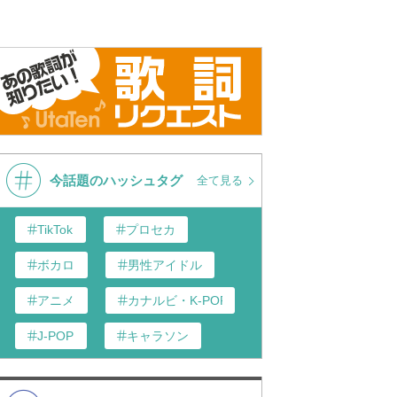
今話題のハッシュタグ
全て見る
TikTok
プロセカ
ボカロ
男性アイドル
アニメ
カナルビ・K-POP和訳
J-POP
キャラソン
あんスタ
歌い手