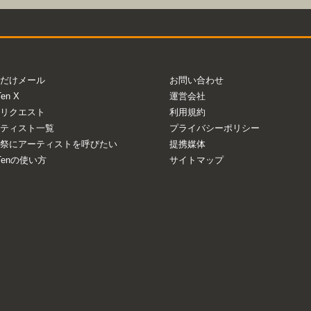
だけメール
お問い合わせ
Ten X
運営会社
リクエスト
利用規約
ティスト一覧
プライバシーポリシー
祭にアーティストを呼びたい
提携媒体
aTenの使い方
サイトマップ