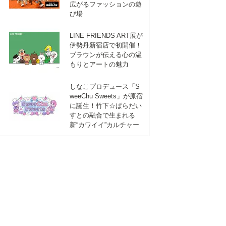
広がるファッションの遊
び場
LINE FRIENDS ART展が
伊勢丹新宿店で初開催！
ブラウンが伝える心の温
もりとアートの魅力
しなこプロデュース「S
weeChu Sweets」が原宿
に誕生！竹下☆ぱらだい
すとの融合で生まれる
新“カワイイ”カルチャー