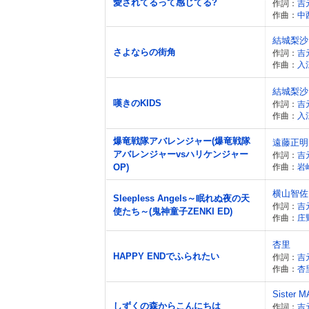
愛されてるって感じてる?
作詞：
吉
作曲：
中
結城梨沙
さよならの街角
作詞：
吉
作曲：
入
結城梨沙
嘆きのKIDS
作詞：
吉
作曲：
入
爆竜戦隊アバレンジャー(爆竜戦隊
遠藤正明
アバレンジャーvsハリケンジャー
作詞：
吉
OP)
作曲：
岩
横山智佐
Sleepless Angels～眠れぬ夜の天
作詞：
吉
使たち～(鬼神童子ZENKI ED)
作曲：
庄
杏里
HAPPY ENDでふられたい
作詞：
吉
作曲：
杏
Sister M
しずくの森からこんにちは
作詞：
吉