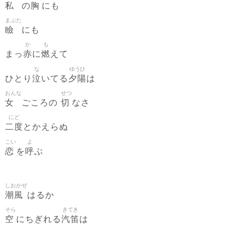
私
胸
の
にも
まぶた
瞼
にも
か
も
赤
燃
まっ
に
えて
な
ゆうひ
泣
夕陽
ひとり
いてる
は
おんな
せつ
女
切
ごころの
なさ
にど
二度
とかえらぬ
こい
よ
恋
呼
を
ぶ
しおかぜ
潮風
はるか
そら
きてき
空
汽笛
にちぎれる
は