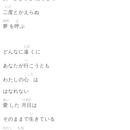
にど
二度
とかえらぬ
ゆめ
よ
夢
呼
を
ぶ
とお
遠
どんなに
くに
い
行
あなたが
こうとも
こころ
心
わたしの
は
はなれない
あい
つきひ
愛
月日
した
は
い
生
そのままで
きている
わたし
むね