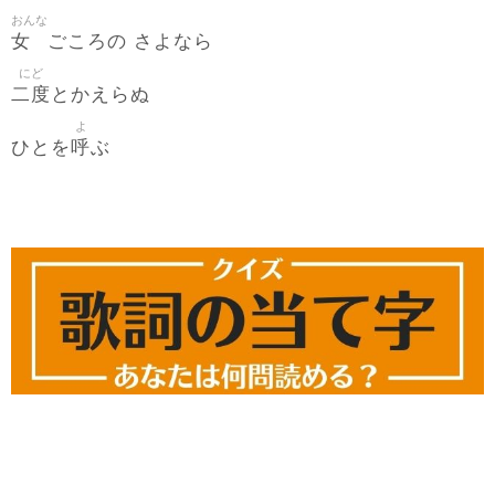
おんな
女
ごころの さよなら
にど
二度
とかえらぬ
よ
呼
ひとを
ぶ