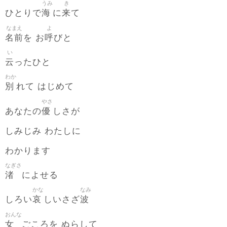
うみ
き
海
来
ひとりで
に
て
なまえ
よ
名前
呼
を お
びと
い
云
ったひと
わか
別
れて はじめて
やさ
優
あなたの
しさが
しみじみ わたしに
わかります
なぎさ
渚
によせる
かな
なみ
哀
波
しろい
しいさざ
おんな
女
ごころを ぬらして