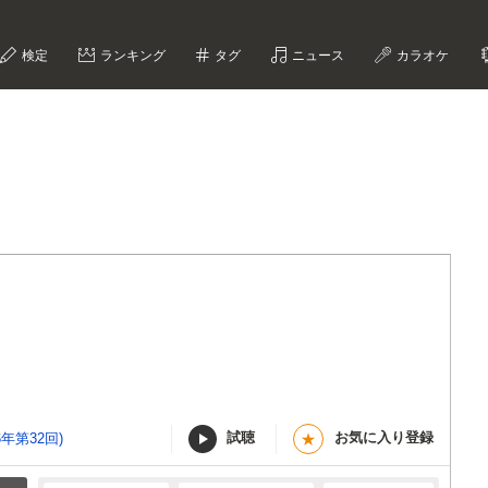
検定
ランキング
タグ
ニュース
カラオケ
試聴
お気に入り登録
年第32回)
★