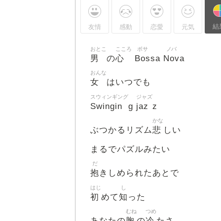
結
友情
感動
恋愛
元気
おとこ
こころ
ボサ
ノバ
男
心
Bos
Nov
の
sa
a
おんな
女
はいつでも
スウィンギング
ジャズ
Swingin
jaz
g
z
かな
悲
ぶつかるリズム
しい
まるでパズルみたい
だ
抱
きしめられたあとで
はじ
し
初
知
めて
った
むね
つめ
胸
冷
あなたの
の
たさ