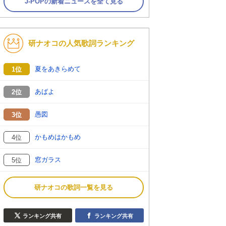
J-POPの新着ニュースを全て見る
研ナオコの人気歌詞ランキング
夏をあきらめて
1位
あばよ
2位
愚図
3位
かもめはかもめ
4位
窓ガラス
5位
研ナオコの歌詞一覧を見る
ランキング共有
ランキング共有