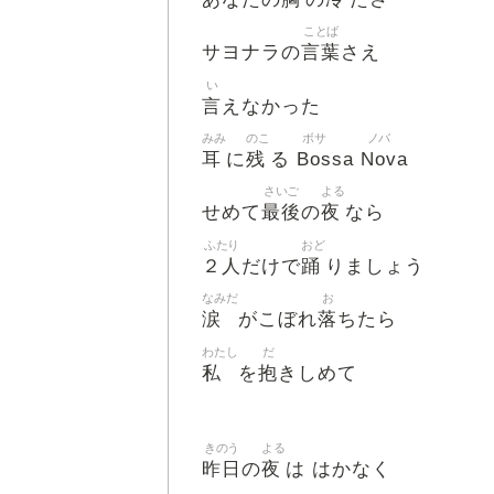
ことば
言葉
サヨナラの
さえ
い
言
えなかった
みみ
のこ
ボサ
ノバ
耳
残
Bos
Nov
に
る
sa
a
さいご
よる
最後
夜
せめて
の
なら
ふたり
おど
２人
踊
だけで
りましょう
なみだ
お
涙
落
がこぼれ
ちたら
わたし
だ
私
抱
を
きしめて
きのう
よる
昨日
夜
の
は はかなく