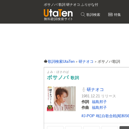
ボサノバ 歌詞 研ナオコ ふりがな付
歌詞検索
特集
歌詞検索UtaTen
研ナオコ
ボサノバ歌詞
よみ：ぼさのば
ボサノバ
歌詞
研ナオコ
1981.12.21 リリース
作詞
福島邦子
作曲
福島邦子
#J-POP
#紅白歌合戦(昭和56