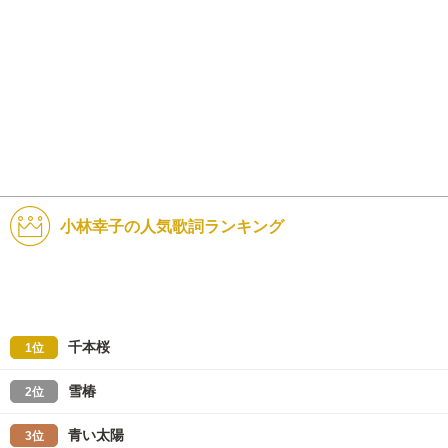
小林幸子の人気歌詞ランキング
千本桜
1位
雪椿
2位
青い太陽
3位