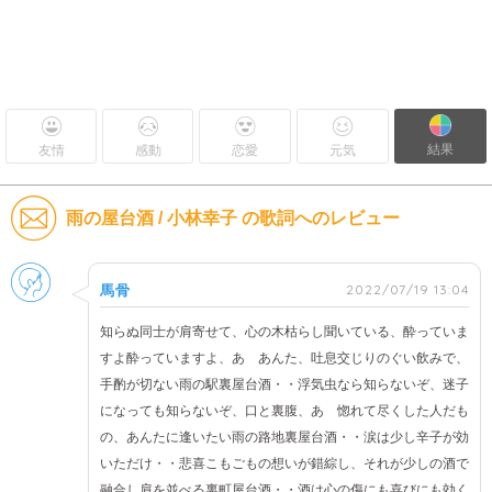
結果
友情
感動
恋愛
元気
雨の屋台酒 / 小林幸子 の歌詞へのレビュー
男性
2022/07/19 13:04
馬骨
知らぬ同士が肩寄せて、心の木枯らし聞いている、酔っていま
すよ酔っていますよ、あゝあんた、吐息交じりのぐい飲みで、
手酌が切ない雨の駅裏屋台酒・・浮気虫なら知らないぞ、迷子
になっても知らないぞ、口と裏腹、あゝ惚れて尽くした人だも
の、あんたに逢いたい雨の路地裏屋台酒・・涙は少し辛子が効
いただけ・・悲喜こもごもの想いが錯綜し、それが少しの酒で
融合し肩を並べる裏町屋台酒・・酒は心の傷にも喜びにも効く