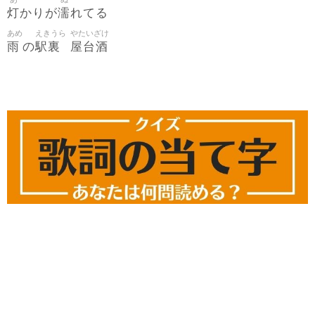
灯
濡
かりが
れてる
あめ
えきうら
やたいざけ
雨
駅裏
屋台酒
の