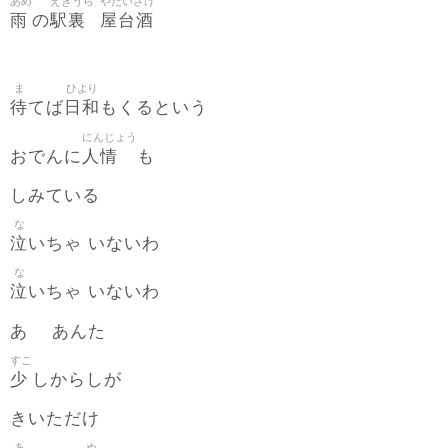
あめ
えきうら
やたいざけ
雨
駅裏
屋台酒
の
ま
ひより
待
日和
てば
もくるという
にんじょう
人情
おでんに
も
しみている
な
泣
いちゃ いないわ
な
泣
いちゃ いないわ
あゝ あんた
すこ
少
しからしが
きいただけ
あ
ぬ