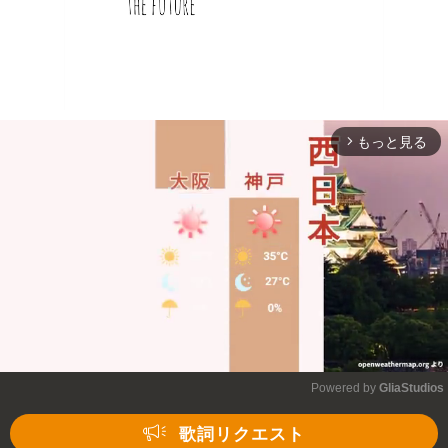
もっと見る
arrow_forward_ios
Powered by 
GliaStudios
Mute
歌詞リクエスト