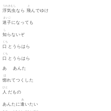
うわきむし
と
浮気虫
飛
なら
んでゆけ
まいご
迷子
になっても
し
知
らないぞ
くち
口
とうらはら
くち
口
とうらはら
あゝ あんた
ほ
惚
れてつくした
ひと
人
だもの
あ
逢
あんたに
いたい