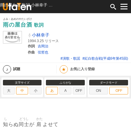
雨の屋台酒 歌詞 小林幸子 ふりがな付
よみ：あめのやたいざけ
雨の屋台酒
歌詞
小林幸子
1994.3.25 リリース
作詞
吉岡治
作曲
弦哲也
#演歌・歌謡
#紅白歌合戦(平成6年第45回)
★
試聴
お気に入り登録
文字サイズ
ふりがな
ダークモード
大
中
小
あ
A
OFF
ON
OFF
し
どうし
かた
知
同士
肩
らぬ
が
よせて