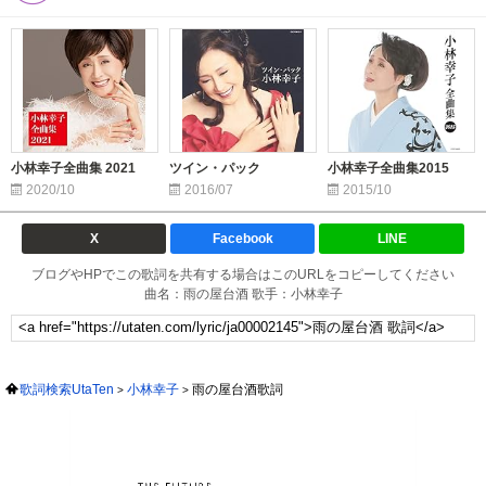
小林幸子全曲集 2021
ツイン・パック
小林幸子全曲集2015
2020/10
2016/07
2015/10
X
Facebook
LINE
ブログやHPでこの歌詞を共有する場合はこのURLをコピーしてください
曲名：雨の屋台酒 歌手：小林幸子
歌詞検索UtaTen
小林幸子
雨の屋台酒歌詞