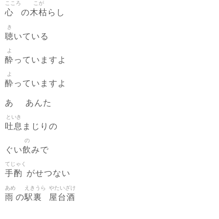
こころ
こが
心
木枯
の
らし
き
聴
いている
よ
酔
っていますよ
よ
酔
っていますよ
あゝ あんた
といき
吐息
まじりの
の
飲
ぐい
みで
てじゃく
手酌
がせつない
あめ
えきうら
やたいざけ
雨
駅裏
屋台酒
の