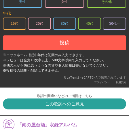
男性
女性
その他
年代
10代
20代
30代
40代
50代～
投稿
※ニックネーム･性別･年代は初回のみ入力できます。
※レビューは全角10文字以上、500文字以内で入力してください。
※他の人が不快に思うような内容や個人情報は書かないでください。
※投稿後の編集・削除はできません。
UtaTenはreCAPTCHAで保護されています
-
プライバシー
利用契約
歌詞の間違いなどのご指摘はこちら
この歌詞へのご意見
「雨の屋台酒」収録アルバム