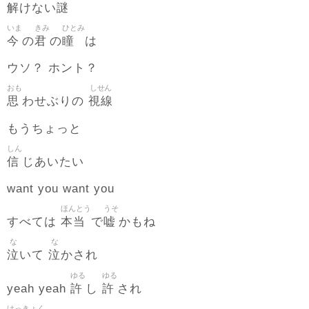
解
謎
けない
いま
きみ
ひとみ
今
君
瞳
の
の
は
ウソ？ ホント？
おも
しせん
思
視線
わせぶりの
もうちょっと
しん
信
じあいたい
want you want you
ほんとう
うそ
本当
嘘
すべては
で
かもね
な
な
泣
泣
いて
かされ
ゆる
ゆる
許
許
yeah yeah
し
され
けっきょく