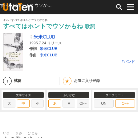
すべてはホントでウソかもね 歌詞 米米CLUB ふりがな付
よみ：すべてはほんとでうそかもね
すべてはホントでウソかもね
歌詞
米米CLUB
1995.7.24 リリース
作詞
米米CLUB
作曲
米米CLUB
#バンド
★
試聴
お気に入り登録
文字サイズ
ふりがな
ダークモード
大
中
小
あ
A
OFF
ON
OFF
いま
きみ
ひとみ