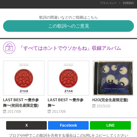
-
プライバシー
利用契約
歌詞の間違いなどのご指摘はこちら
この歌詞へのご意見
「すべてはホントでウソかもね」収録アルバム
LAST BEST 〜豊作参
LAST BEST 〜豊作参
H2O(完全生産限定盤)
舞〜(初回生産限定盤)
舞〜
2015/10
2017/08
2017/08
X
Facebook
LINE
ブログやHPでこの歌詞を共有する場合はこのURLをコピーしてください