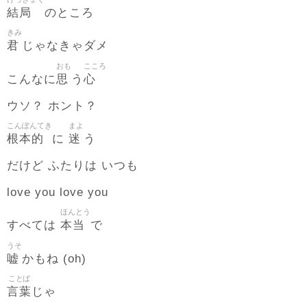
結局
のところ
きみ
君
じゃなきゃダメ
おも
こころ
思
心
こんなに
う
ウソ？ ホント？
こんぽんてき
まよ
根本的
迷
に
う
だけど ふたりは いつも
love you love you
ほんとう
本当
すべては
で
うそ
嘘
かもね (oh)
ことば
言葉
じゃ