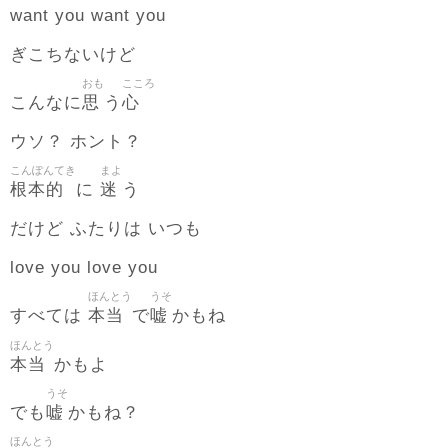
want you want you
ぎこちないけど
おも
こころ
思
心
こんなに
う
ウソ？ ホント？
こんぽんてき
まよ
根本的
迷
に
う
だけど ふたりは いつも
love you love you
ほんとう
うそ
本当
嘘
すべては
で
かもね
ほんとう
本当
かもよ
うそ
嘘
でも
かもね？
ほんとう