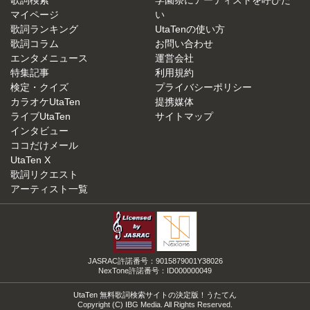
マイページ
い
歌詞ランキング
UtaTenの使い方
歌詞コラム
お問い合わせ
エンタメニュース
運営会社
特集記事
利用規約
検定・クイズ
プライバシーポリシー
カラオケUtaTen
提携媒体
ライブUtaTen
サイトマップ
インタビュー
ココだけメール
UtaTen X
歌詞リクエスト
アーティスト一覧
JASRAC許諾番号：9015879001Y38026
NexTone許諾番号：ID000000049
UtaTen 無料歌詞検索サイトの決定版！うたてん
Copyright (C) IBG Media. All Rights Reserved.