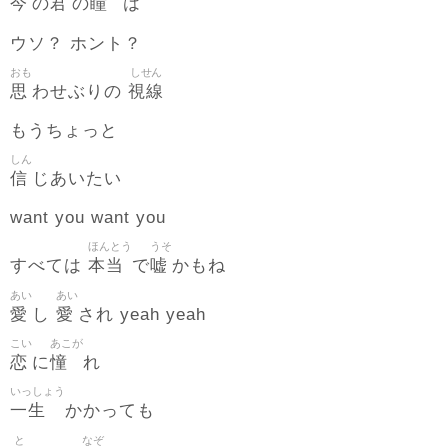
今
君
瞳
の
の
は
ウソ？ ホント？
おも
しせん
思
視線
わせぶりの
もうちょっと
しん
信
じあいたい
want you want you
ほんとう
うそ
本当
嘘
すべては
で
かもね
あい
あい
愛
愛
し
され yeah yeah
こい
あこが
恋
憧
に
れ
いっしょう
一生
かかっても
と
なぞ