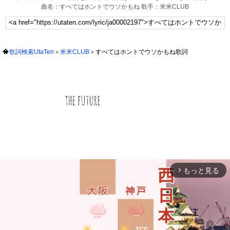
曲名：すべてはホントでウソかもね 歌手：米米CLUB
歌詞検索UtaTen
米米CLUB
すべてはホントでウソかもね歌詞
もっと見る
arrow_forward_ios