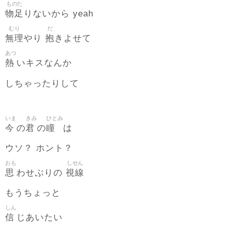
ものた
物足
りないから yeah
むり
だ
無理
抱
やり
きよせて
あつ
熱
いキスなんか
しちゃったりして
いま
きみ
ひとみ
今
君
瞳
の
の
は
ウソ？ ホント？
おも
しせん
思
視線
わせぶりの
もうちょっと
しん
信
じあいたい