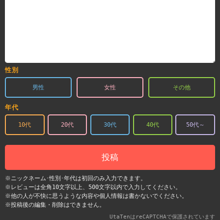
性別
男性
女性
その他
年代
10代
20代
30代
40代
50代～
投稿
※ニックネーム･性別･年代は初回のみ入力できます。
※レビューは全角10文字以上、500文字以内で入力してください。
※他の人が不快に思うような内容や個人情報は書かないでください。
※投稿後の編集・削除はできません。
UtaTenはreCAPTCHAで保護されています