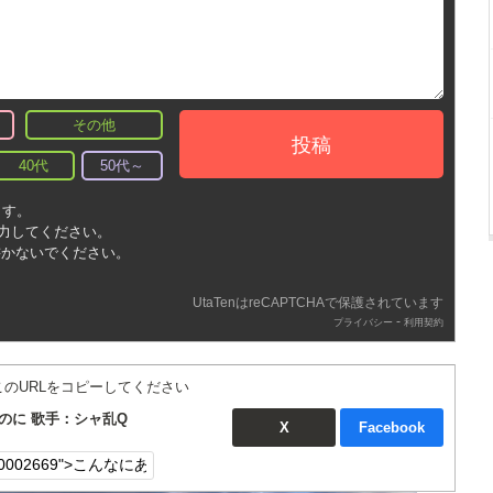
その他
投稿
40代
50代～
ます。
入力してください。
書かないでください。
UtaTenはreCAPTCHAで保護されています
-
プライバシー
利用契約
このURLをコピーしてください
のに 歌手：シャ乱Q
X
Facebook