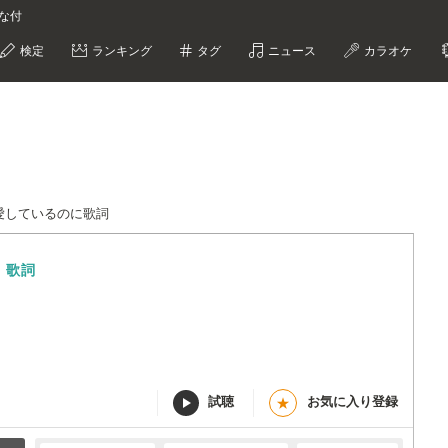
がな付
検定
ランキング
タグ
ニュース
カラオケ
愛しているのに歌詞
に
歌詞
試聴
お気に入り登録
★