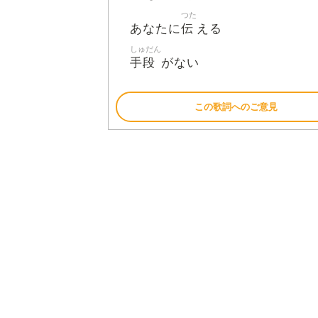
つた
伝
あなたに
える
しゅだん
手段
がない
この歌詞へのご意見