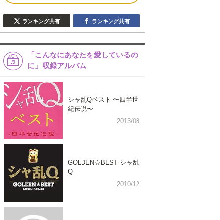
ランキング共有
ランキング共有
「こんなにあなたを愛しているの
に」収録アルバム
シャ乱Qベスト 〜四半世
紀伝説〜
2013/08
GOLDEN☆BEST シャ乱
Q
2010/12