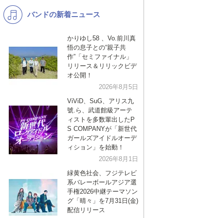
バンドの新着ニュース
K-POP
演歌・歌謡
バンド
洋楽
かりゆし58 、Vo.前川真
悟の息子との“親子共
VTuber
ディズニー
作”「セミファイナル」
リリース＆リリックビデ
オ公開！
2026年8月5日
ViViD、SuG、アリス九
號.ら、武道館級アーテ
ィストを多数輩出したP
S COMPANYが「新世代
ガールズアイドルオーデ
ィション」を始動！
2026年8月1日
緑黄色社会、フジテレビ
系バレーボールアジア選
手権2026中継テーマソン
グ「晴々」を7月31日(金)
配信リリース