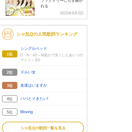
ファクトリーに引き継が
れる
2015年9月3日
シャ乱Qの人気歌詞ランキング
シングルベッド
1位
D・N・A2～何処かで失くしたあいつの
アイツ～ ED
ズルい女
2位
友達はいますか
3位
パパとイきたい!
4位
Moving
5位
シャ乱Qの歌詞一覧を見る