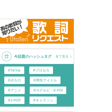
今話題のハッシュタグ
全て見る
TikTok
プロセカ
ボカロ
男性アイドル
アニメ
カナルビ・K-POP和訳
J-POP
キャラソン
あんスタ
歌い手