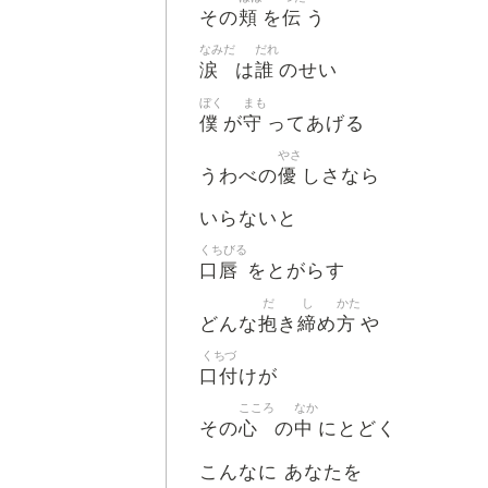
頬
伝
その
を
う
なみだ
だれ
涙
誰
は
のせい
ぼく
まも
僕
守
が
ってあげる
やさ
優
うわべの
しさなら
いらないと
くちびる
口唇
をとがらす
だ
し
かた
抱
締
方
どんな
き
め
や
くちづ
口付
けが
こころ
なか
心
中
その
の
にとどく
こんなに あなたを