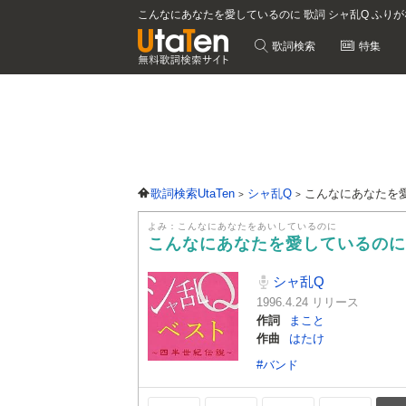
こんなにあなたを愛しているのに 歌詞 シャ乱Q ふり
歌詞検索
特集
歌詞検索UtaTen
シャ乱Q
こんなにあなたを
よみ：こんなにあなたをあいしているのに
こんなにあなたを愛しているの
シャ乱Q
1996.4.24 リリース
作詞
まこと
作曲
はたけ
#バンド