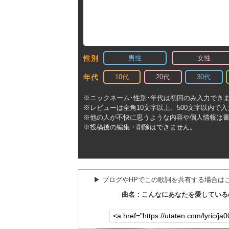
男性
女性
性別
10代
20代
30代
年代
※ニックネーム･性別･年代は初回のみ入力でき
※レビューは全角10文字以上、500文字以内で
※他の人が不快に思うような内容や個人情報は
※投稿後の編集・削除はできません。
▶︎ ブログやHPでこの歌詞を共有する場合は
曲名：こんなにあなたを愛している