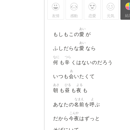
結
友情
感動
恋愛
元気
あい
愛
もしもこの
が
あい
愛
ふしだらな
なら
なに
つら
何
辛
も
くはないのだろう
あ
会
いつも
いたくて
あさ
ひる
よる
朝
昼
夜
も
も
も
なまえ
よ
名前
呼
あなたの
を
ぶ
こんや
今夜
だから
はずっと
そばにいて