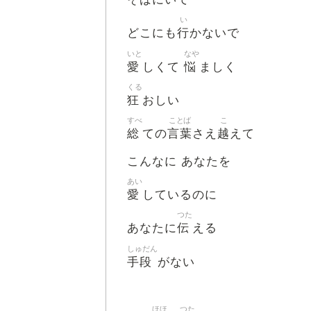
い
行
どこにも
かないで
いと
なや
愛
悩
しくて
ましく
くる
狂
おしい
すべ
ことば
こ
総
言葉
越
ての
さえ
えて
こんなに あなたを
あい
愛
しているのに
つた
伝
あなたに
える
しゅだん
手段
がない
ほほ
つた